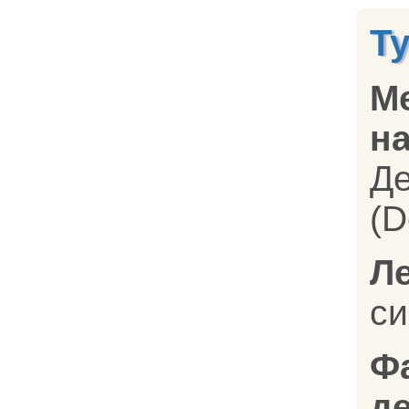
Т
М
на
Д
(D
Л
си
Ф
д