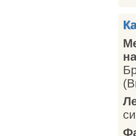
К
М
на
Б
(B
Л
си
Ф