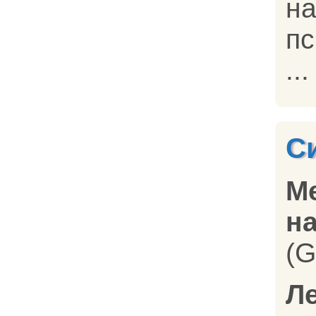
н
пс
...
С
М
на
(G
Л