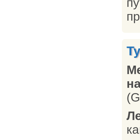
п
пр
Т
М
на
(G
Л
ка