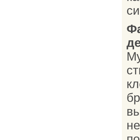
си
Ф
д
Му
с
кл
бр
в
н
по