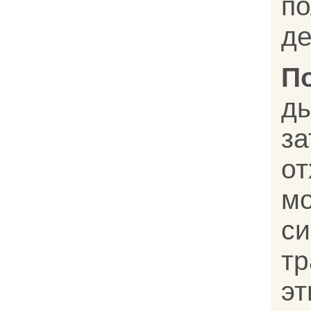
по
де
П
д
з
о
м
с
т
эт