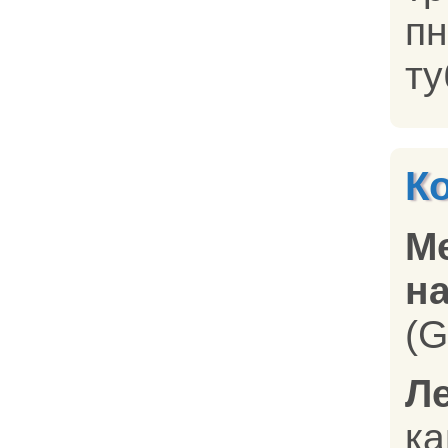
пн
ту
К
М
на
(G
Л
ка