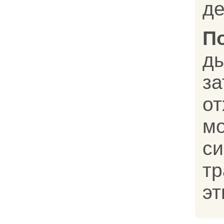
де
П
д
з
о
м
с
т
эт