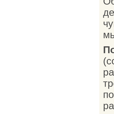
О
д
чу
м
П
(
ра
т
п
ра