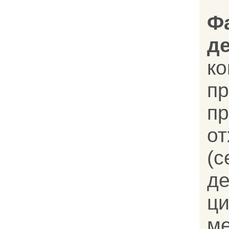
Ф
д
к
п
п
о
(с
д
ц
ме