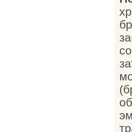
хр
бр
за
с
з
м
(
о
э
тр