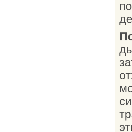
по
де
П
д
з
о
м
с
т
эт