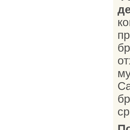
д
к
п
бр
о
му
С
бр
ср
П