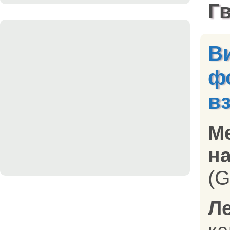
Г
В
ф
в
М
на
(G
Л