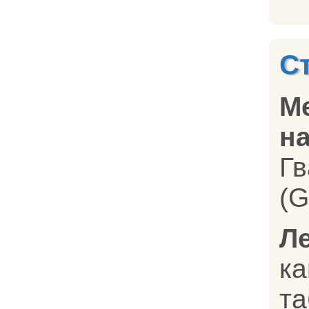
С
М
на
Г
(G
Л
ка
та