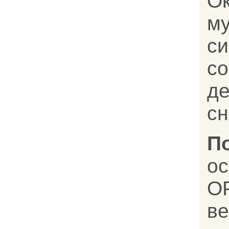
О
му
с
с
д
сн
П
о
О
в