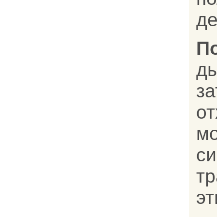
де
П
д
з
о
м
с
т
эт