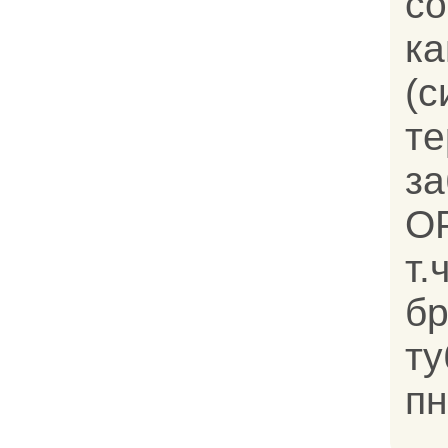
с
к
(с
т
за
ОР
т
бр
т
пн