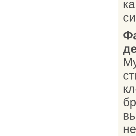
ка
си
Ф
д
Му
с
кл
бр
в
н