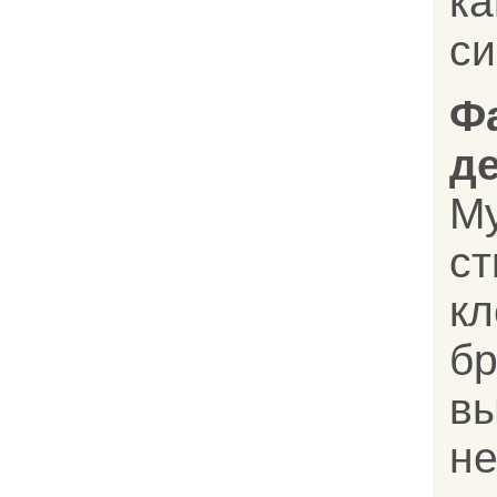
ка
си
Ф
д
Му
с
кл
бр
в
н