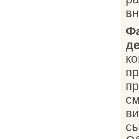
вн
Ф
д
к
пр
п
с
в
с