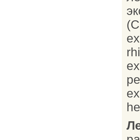
э
(C
ex
rh
ex
p
ex
he
Л
р