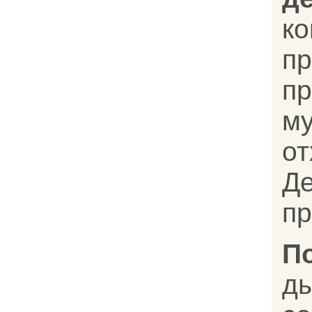
к
п
пр
м
о
Д
пр
П
д