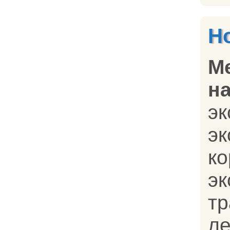
Н
М
на
эк
эк
к
эк
т
л