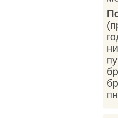
П
(п
го
н
пу
б
бр
пн