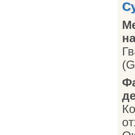
С
М
на
Г
(G
Ф
д
К
о