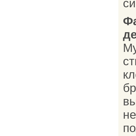
си
Ф
д
Му
с
кл
бр
в
н
по