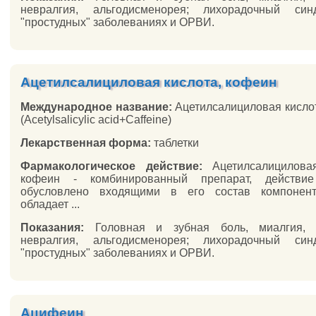
невралгия, альгодисменорея; лихорадочный си
"простудных" заболеваниях и ОРВИ.
Ацетилсалициловая кислота, кофеин
Международное название:
Ацетилсалициловая кисл
(Acetylsalicylic acid+Caffeine)
Лекарственная форма:
таблетки
Фармакологическое действие:
Ацетилсалициловая
кофеин - комбинированный препарат, действие
обусловлено входящими в его состав компонен
обладает ...
Показания:
Головная и зубная боль, миалгия, а
невралгия, альгодисменорея; лихорадочный си
"простудных" заболеваниях и ОРВИ.
Ацифеин