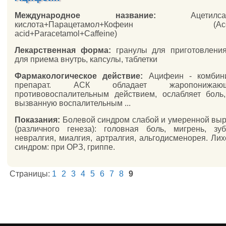
Международное название:
Ацетилсали
кислота+Парацетамол+Кофеин (Acetylsa
acid+Paracetamol+Caffeine)
Лекарственная форма:
гранулы для приготовления
для приема внутрь, капсулы, таблетки
Фармакологическое действие:
Ацифеин - комбин
препарат. АСК обладает жаропониж
противовоспалительным действием, ослабляет боль
вызванную воспалительным ...
Показания:
Болевой синдром слабой и умеренной вы
(различного генеза): головная боль, мигрень, зу
невралгия, миалгия, артралгия, альгодисменорея. Ли
синдром: при ОРЗ, гриппе.
Страницы:
1
2
3
4
5
6
7
8
9