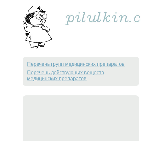
Перечень групп медицинских препаратов
Перечень действующих веществ
медицинских препаратов