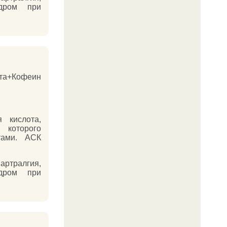
ндром при
ота+Кофеин
 кислота,
 которого
тами. АСК
ртралгия,
ндром при