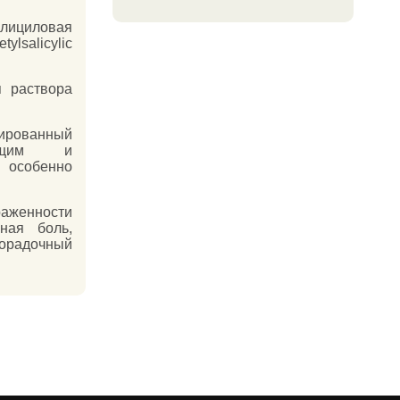
циловая
licylic
 раствора
ированный
ающим и
, особенно
раженности
бная боль,
хорадочный