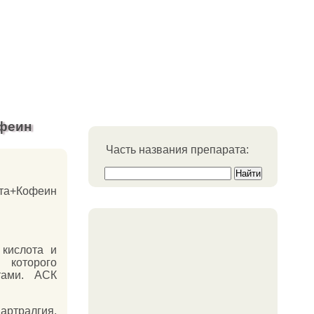
феин
Часть названия препарата:
ота+Кофеин
кислота и
 которого
тами. АСК
ртралгия,