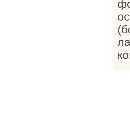
ф
о
(
л
ко