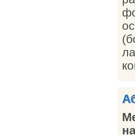
ф
о
(
л
ко
А
М
на