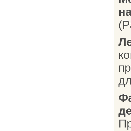
на
(P
Л
к
п
дл
Ф
д
П