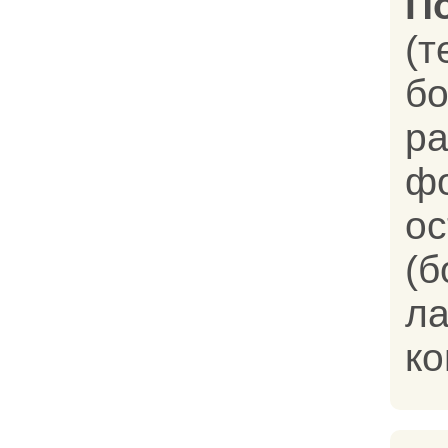
П
(
ра
ф
о
(
л
ко