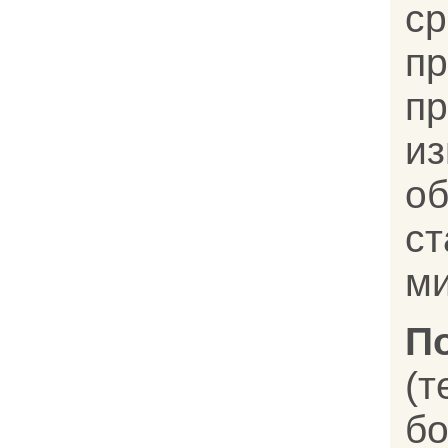
с
пр
п
и
о
ст
ми
П
(