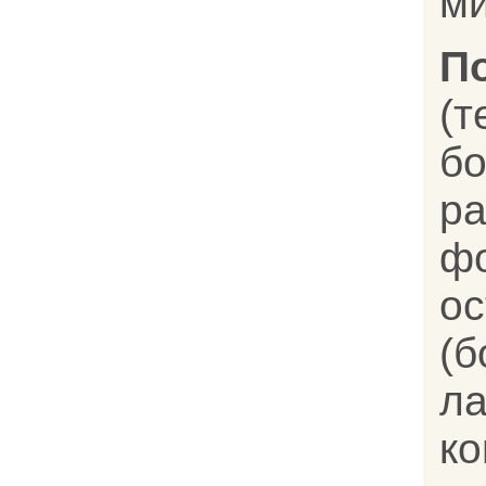
ми
П
(
ра
ф
о
(
л
ко