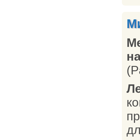
М
М
на
(P
Л
к
п
дл