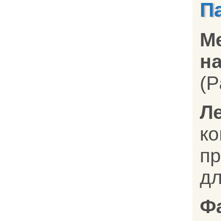
П
М
на
(P
Л
к
п
дл
Ф