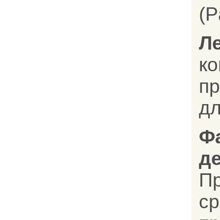
(P
Л
к
п
дл
Ф
д
П
с