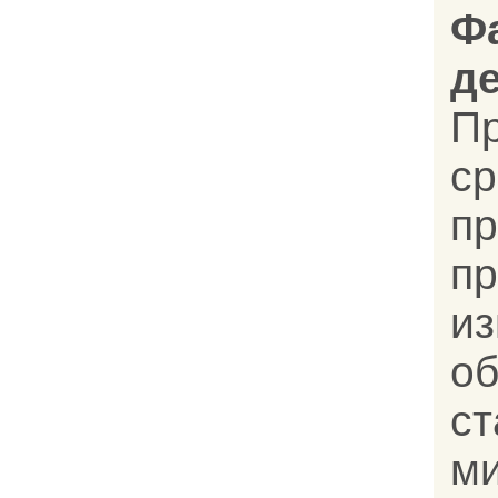
Ф
д
П
с
пр
п
и
о
ст
ми