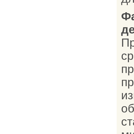
Ф
д
П
с
пр
п
и
о
ст