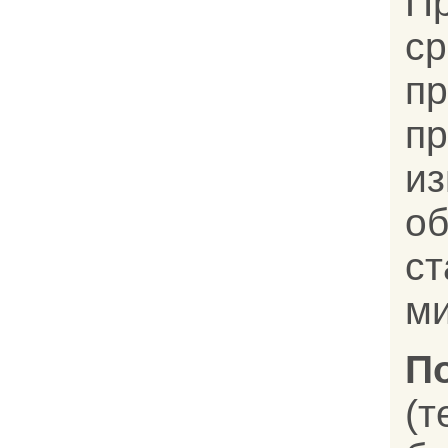
П
с
пр
п
и
о
ст
ми
П
(