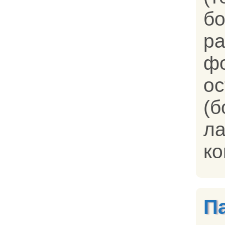
ра
ф
о
(
л
ко
П