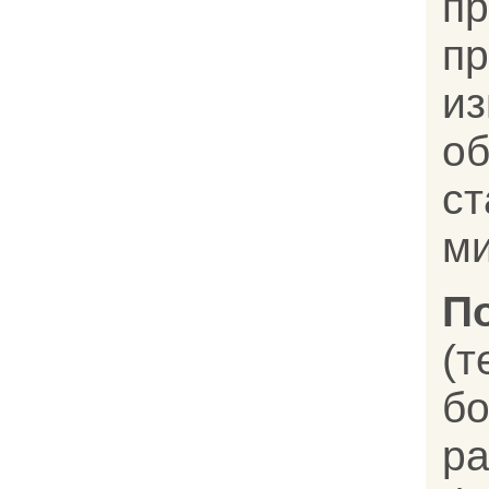
пр
п
и
о
ст
ми
П
(
ра