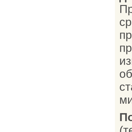
П
с
пр
п
и
о
ст
ми
П
(