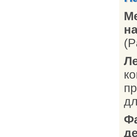
М
на
(P
Л
к
п
дл
Ф
д