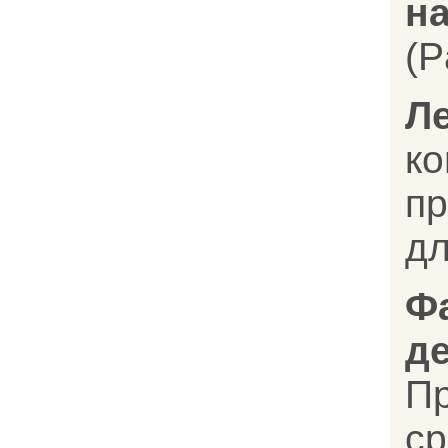
на
(P
Л
к
п
дл
Ф
д
П
с