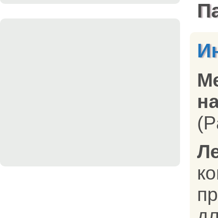
П
И
М
на
(P
Л
к
п
дл