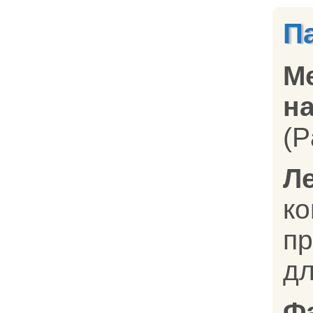
П
М
на
(P
Л
к
п
дл
Ф