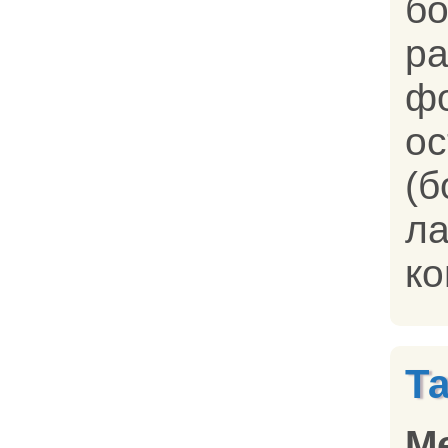
ра
ф
о
(
л
ко
Т
М