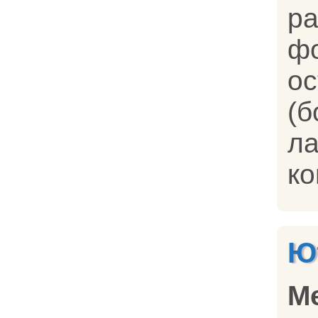
ра
ф
о
(
л
ко
Ю
М