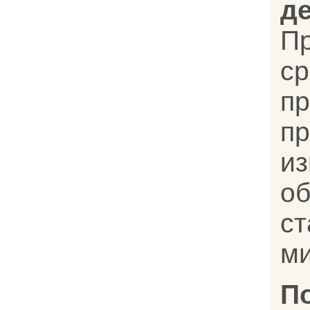
д
П
с
пр
п
и
о
ст
ми
П