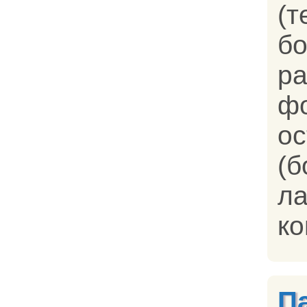
(
ра
ф
о
(
л
ко
П