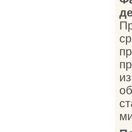
д
П
с
пр
п
и
о
ст
ми