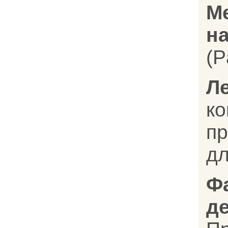
М
на
(P
Л
к
п
дл
Ф
д