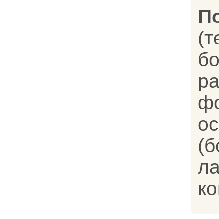
П
(
ра
ф
о
(
л
ко