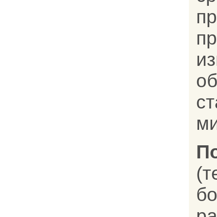
пр
п
и
о
ст
ми
П
(
ра