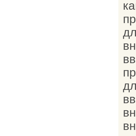
к
п
д
в
вв
п
д
в
в
в