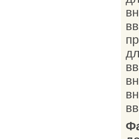
в
вв
п
д
в
в
в
в
Ф