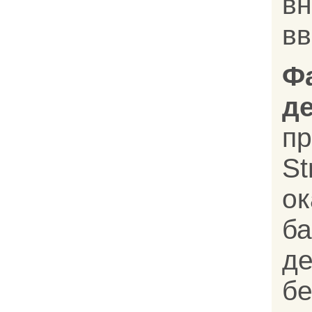
в
в
Ф
д
п
St
ок
ба
д
бе