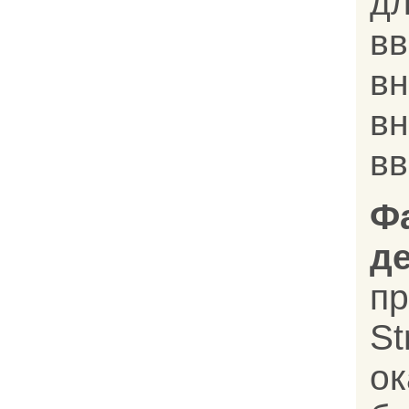
д
в
в
в
в
Ф
д
п
St
ок