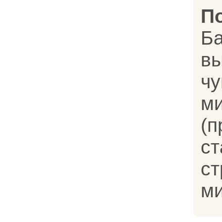
П
Б
в
ч
м
(
с
ст
ми