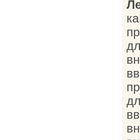
Л
к
п
д
в
вв
п
д
в
в