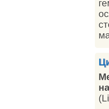
ге
ос
ст
ма
Ц
М
на
(L