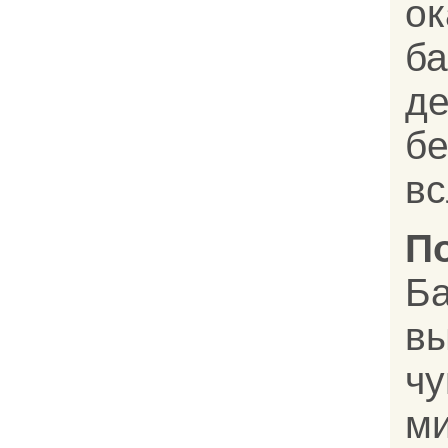
ок
ба
д
бе
вс
П
Б
в
ч
м