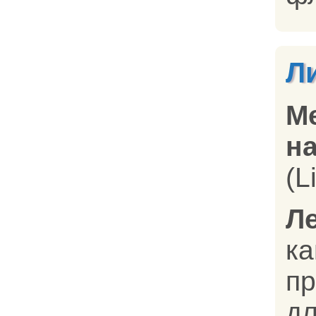
Л
М
на
(L
Л
к
п
д