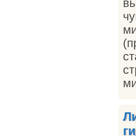
в
ч
м
(
с
ст
ми
Л
г