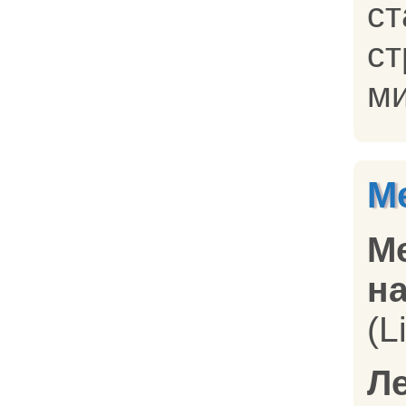
с
ст
ми
М
М
на
(L
Л