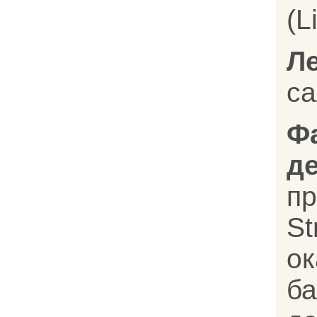
(L
Л
с
Ф
д
п
St
ок
ба