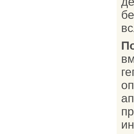
д
бе
вс
П
вм
ге
оп
а
п
и