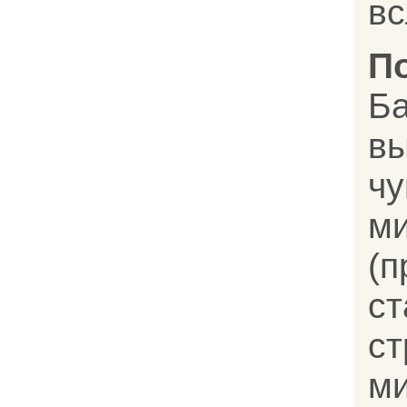
вс
П
Б
в
ч
м
(
с
ст
ми