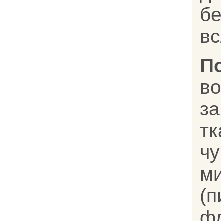
бе
вс
П
в
за
т
ч
м
(
фл