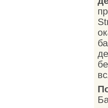
д
п
St
ок
ба
д
бе
вс
П
Б