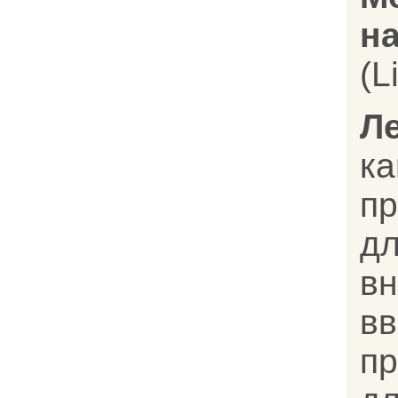
на
(L
Л
к
п
д
в
вв
п