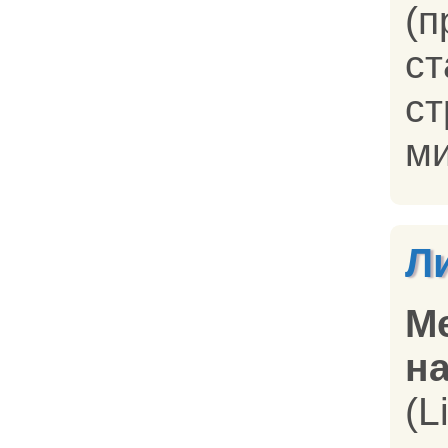
(
с
ст
ми
Л
М
на
(L