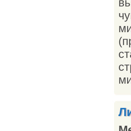
в
ч
м
(
с
ст
ми
Л
М