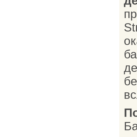
д
п
St
ок
ба
д
бе
вс
П
Б