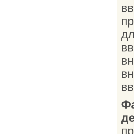
вв
п
д
в
в
в
в
Ф
д
п