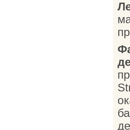
Л
м
п
Ф
д
п
St
ок
ба
д