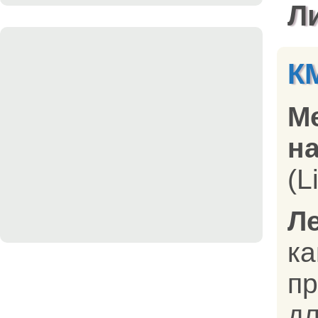
Л
К
М
на
(L
Л
к
п
д