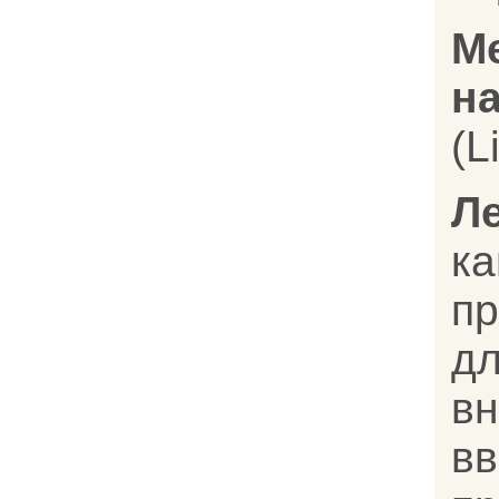
М
на
(L
Л
к
п
д
в
вв