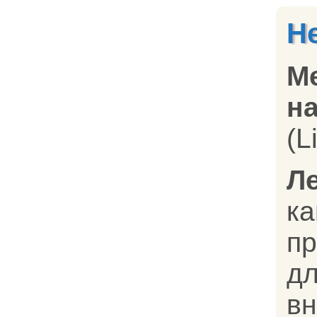
Н
М
на
(L
Л
к
п
д
в