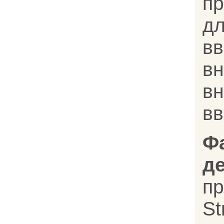
п
д
в
в
в
в
Ф
д
п
St