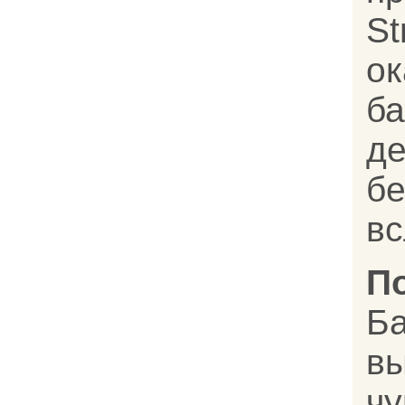
St
ок
ба
д
бе
вс
П
Б
в
ч