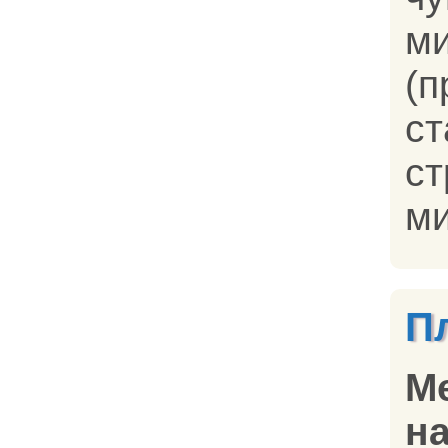
м
(
с
ст
ми
П
М
на