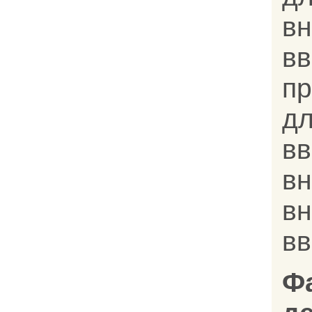
в
вв
п
д
в
в
в
в
Ф