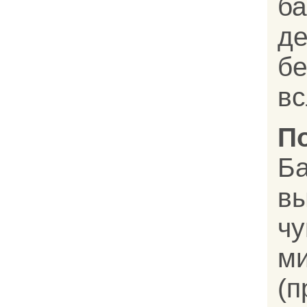
ба
д
бе
вс
П
Б
в
ч
м
(