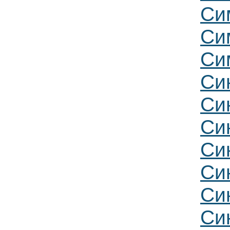
Си
Си
Си
Си
Си
Си
Си
Си
Си
Си