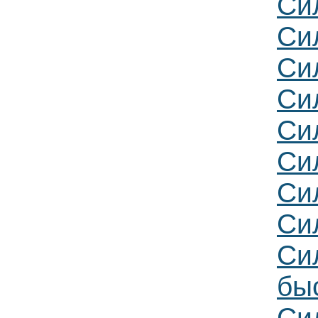
Си
Си
Си
Си
Си
Си
Си
Си
Си
бы
Си