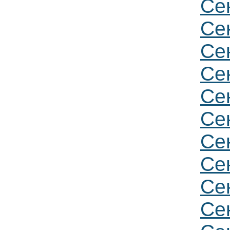
Се
Се
Се
Се
Се
Се
Се
Се
Се
Се