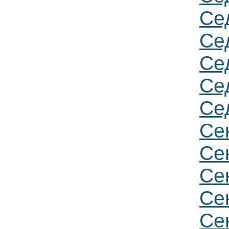
Се
Се
Се
Се
Се
Се
Се
Се
Се
Се