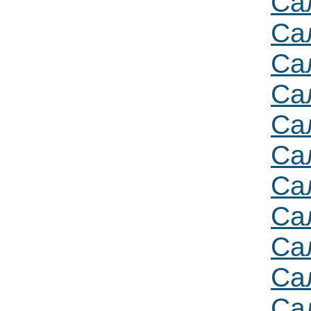
Са
Са
Са
Са
Са
Са
Са
Са
Са
Са
Са