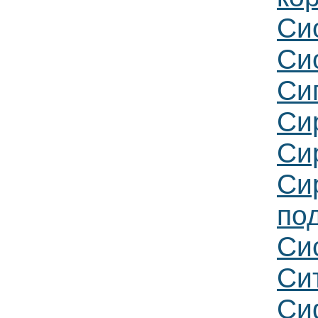
Си
Си
Си
Си
Си
Си
по
Си
Си
Си