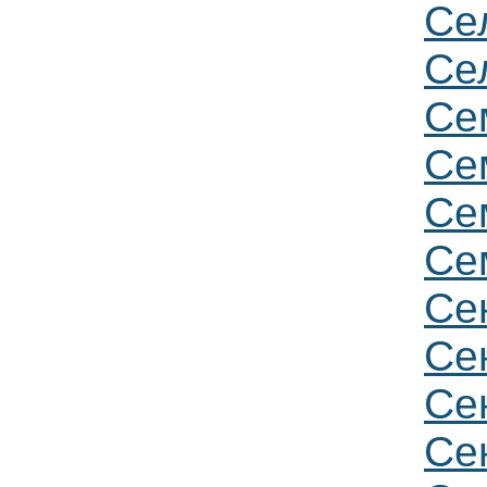
Се
Се
Се
Се
Се
Се
Се
Се
Се
Се