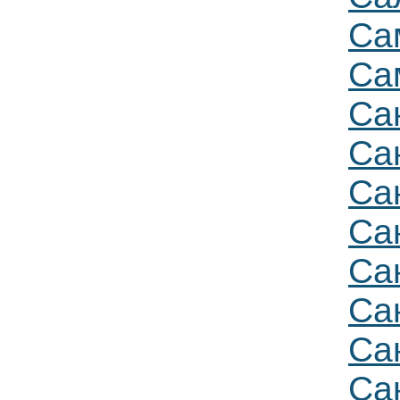
Са
Са
Са
Са
Са
Са
Са
Са
Са
Са