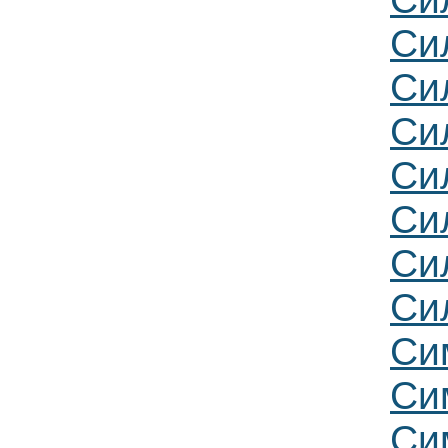
Си
Си
Си
Си
Си
Си
Си
Си
Си
Си