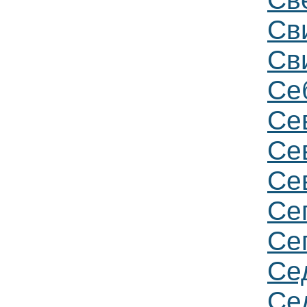
Св
Св
Се
Се
Се
Се
Се
Се
Се
Се