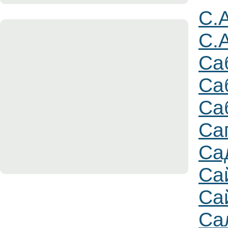
С.А
С.
Са
Са
Са
Са
Са
Са
Са
Са