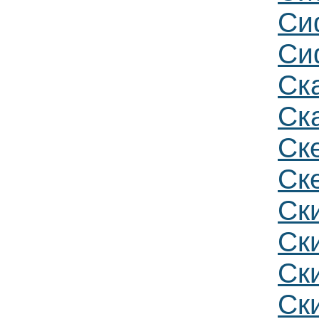
Си
Си
Ск
Ск
Ск
Ск
Ск
Ск
Ск
Ск