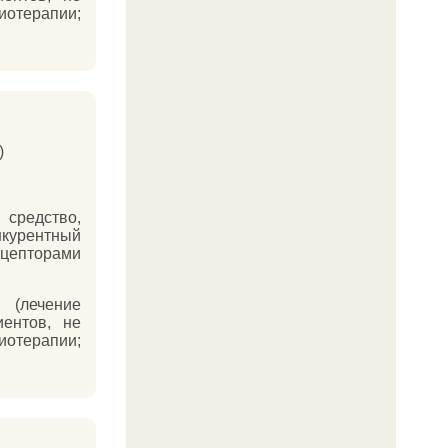
иотерапии;
)
средство,
курентный
ецепторами
лечение
иентов, не
иотерапии;