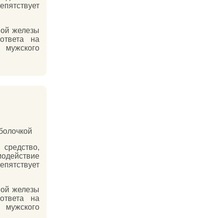
пятствует
ной железы
ответа на
 мужского
оболочкой
средство,
одействие
пятствует
ной железы
ответа на
 мужского