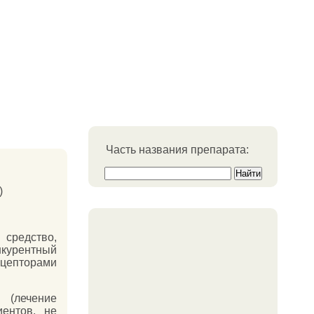
Часть названия препарата:
)
средство,
курентный
ецепторами
лечение
иентов, не