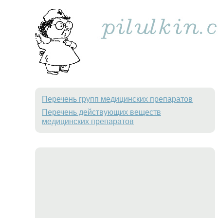
Перечень групп медицинских препаратов
Перечень действующих веществ
медицинских препаратов