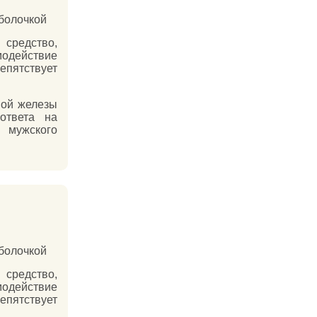
оболочкой
средство,
одействие
пятствует
ной железы
ответа на
 мужского
оболочкой
средство,
одействие
пятствует