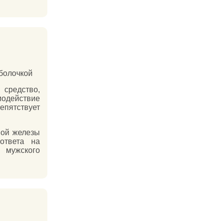
оболочкой
средство,
одействие
пятствует
ной железы
ответа на
 мужского