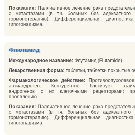
Показания:
Паллиативное лечение рака предстатель
с метастазами (в т.ч. больных без адекватного 
гормонотерапию). Дифференциальная диагностика
гипогонадизма.
Флютамид
Международное название:
Флутамид (Flutamide)
Лекарственная форма:
таблетки, таблетки покрытые 
Фармакологическое действие:
Противоопухолевое 
антиандроген. Конкурентно блокирует взаим
андрогенов с их клеточными рецепторами; пре
проявлению ...
Показания:
Паллиативное лечение рака предстатель
с метастазами (в т.ч. больных без адекватного 
гормонотерапию). Дифференциальная диагностика
гипогонадизма.