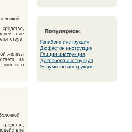
оболочкой
средство,
Популярное:
одействие
пятствует
Гепабене инструкция
Дюфастон инструкция
Глицин инструкция
ной железы
ответа на
Диклоберл инструкция
 мужского
Эспумизан инструкция
оболочкой
средство,
одействие