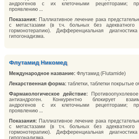
андрогенов с их клеточными рецепторами; пре
проявлению ...
Показания:
Паллиативное лечение рака предстатель
с метастазами (в т.ч. больных без адекватного 
гормонотерапию). Дифференциальная диагностика
гипогонадизма.
Флутамид Никомед
Международное название:
Флутамид (Flutamide)
Лекарственная форма:
таблетки, таблетки покрытые 
Фармакологическое действие:
Противоопухолевое 
антиандроген. Конкурентно блокирует взаим
андрогенов с их клеточными рецепторами; пре
проявлению ...
Показания:
Паллиативное лечение рака предстатель
с метастазами (в т.ч. больных без адекватного 
гормонотерапию). Дифференциальная диагностика
гипогонадизма.