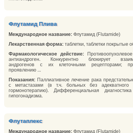
Флутамид Плива
Международное название:
Флутамид (Flutamide)
Лекарственная форма:
таблетки, таблетки покрытые 
Фармакологическое действие:
Противоопухолевое 
антиандроген. Конкурентно блокирует взаим
андрогенов с их клеточными рецепторами; пре
проявлению ...
Показания:
Паллиативное лечение рака предстатель
с метастазами (в т.ч. больных без адекватного 
гормонотерапию). Дифференциальная диагностика
гипогонадизма.
Флутаплекс
Международное название:
Флутамид (Flutamide)