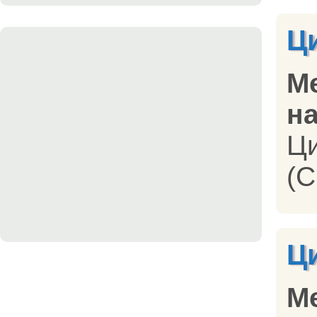
Ц
М
на
Ц
(C
Ц
М