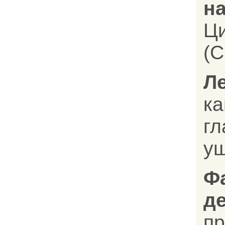
на
Ц
(C
Л
к
г
уш
Ф
д
п