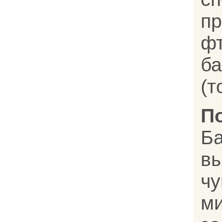
пр
ф
ба
(т
П
Б
в
ч
ми