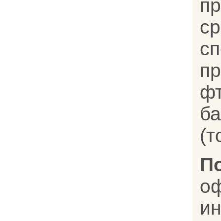
п
с
с
пр
ф
ба
(т
П
оф
и