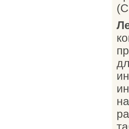
(C
Л
к
п
дл
и
и
н
р
т