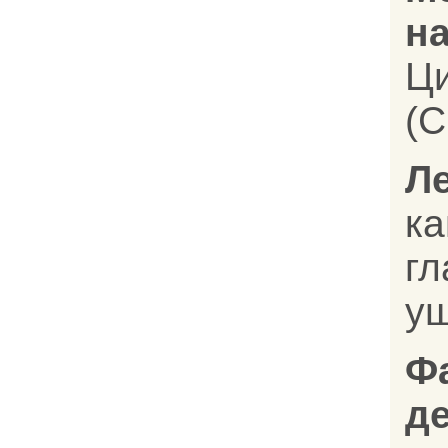
на
Ц
(C
Л
к
г
уш
Ф
д