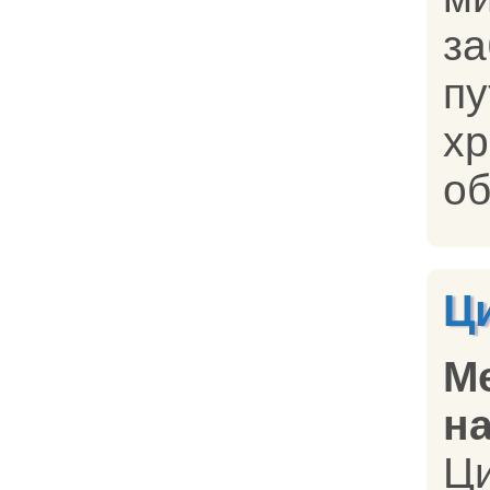
з
п
х
об
Ц
М
на
Ц