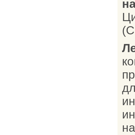
на
Ц
(C
Л
к
п
дл
и
и
н