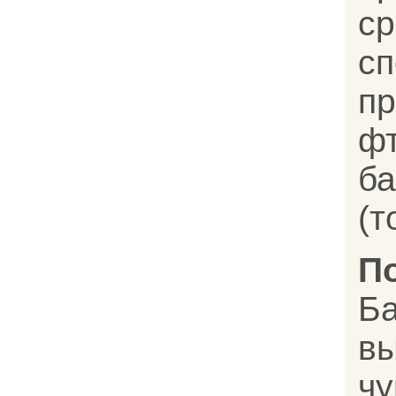
с
с
пр
ф
ба
(т
П
Б
в
ч