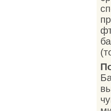
с
пр
ф
ба
(т
П
Б
в
ч
ми