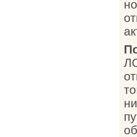
н
о
ак
П
Л
от
т
н
п
об