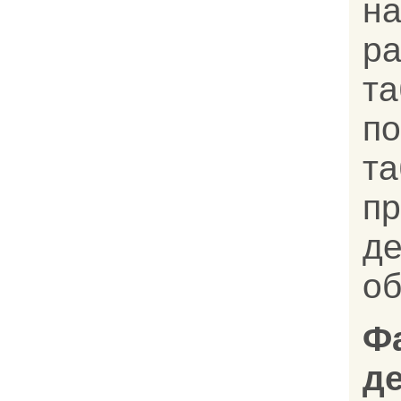
н
р
т
п
та
пр
д
об
Ф
д