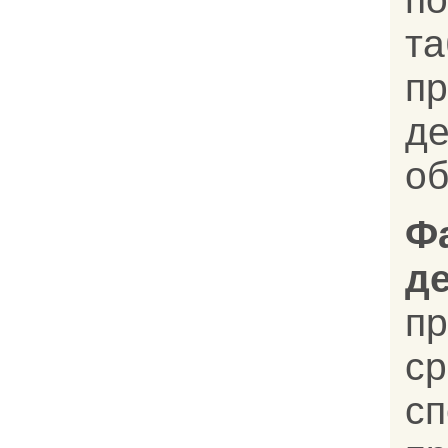
та
пр
д
об
Ф
д
п
с
с