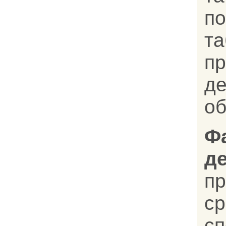
п
та
пр
д
об
Ф
д
п
с
с