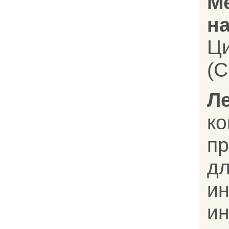
М
на
Ц
(C
Л
к
п
дл
и
и