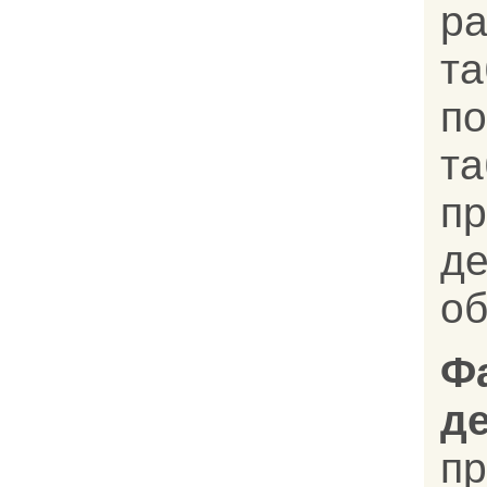
р
т
п
та
пр
д
об
Ф
д
п