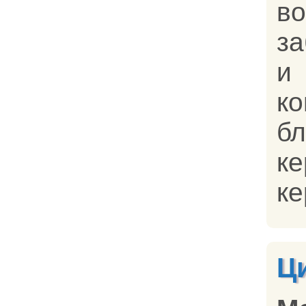
в
за
к
бл
ке
ке
Ц