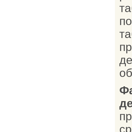
т
п
та
пр
д
об
Ф
д
п
с