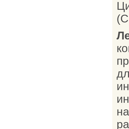
Ц
(C
Л
к
п
дл
и
и
н
р