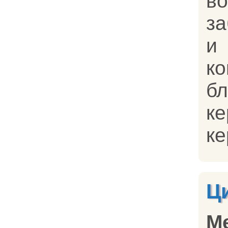
в
за
к
бл
ке
ке
Ц
М