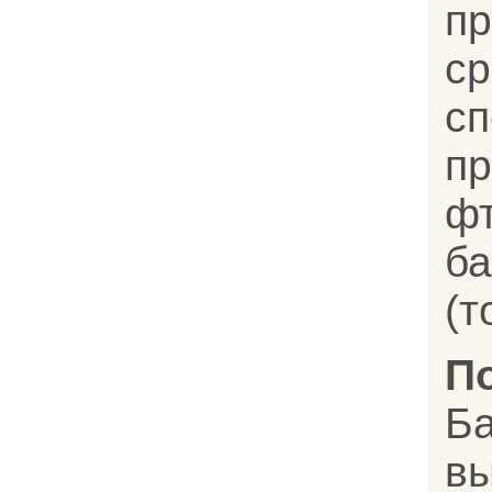
п
с
с
пр
ф
ба
(т
П
Б
в