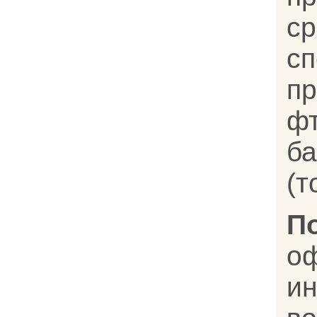
с
с
пр
ф
ба
(т
П
оф
и