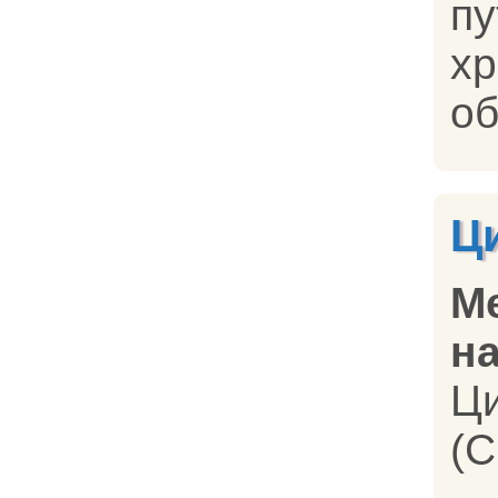
п
х
об
Ц
М
на
Ц
(C