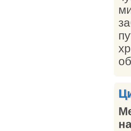
ми
з
п
х
об
Ц
М
на