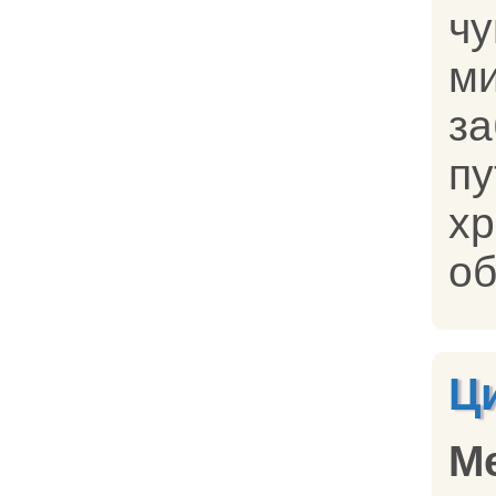
ч
ми
з
п
х
об
Ц
М