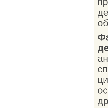
пр
д
об
Ф
д
ан
с
ц
о
д