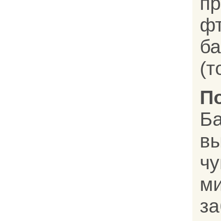
пр
ф
ба
(т
П
Б
в
ч
ми
з