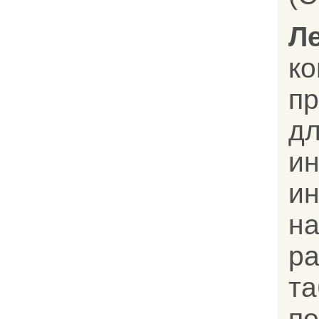
Л
к
п
дл
и
и
н
р
т
п