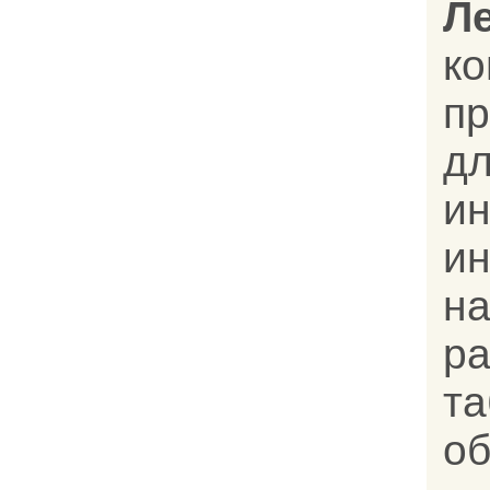
Л
к
п
дл
и
и
н
р
т
о