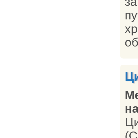
з
п
х
об
Ц
М
на
Ц
(C