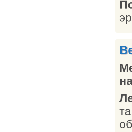
П
эр
В
М
на
Л
т
об