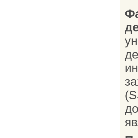
Ф
д
у
д
и
з
(
д
яв