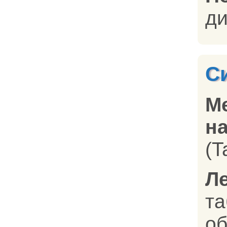
ди
С
М
на
(T
Л
т
об