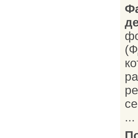
Ф
д
ф
(Ф
к
р
ре
с
...
П