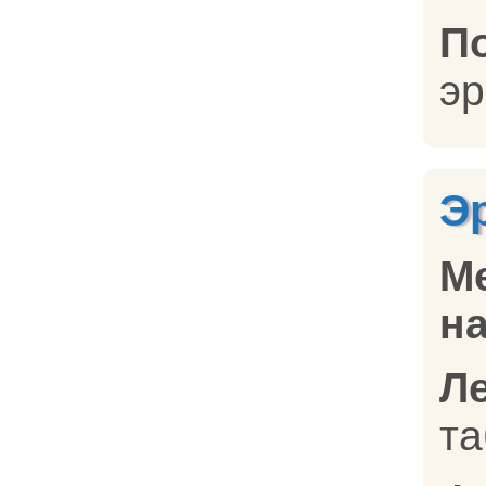
П
эр
Э
М
на
Л
та