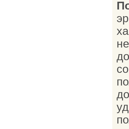
П
эр
х
н
д
с
п
д
уд
по