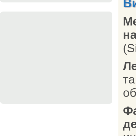
В
М
на
(S
Л
т
об
Ф
д