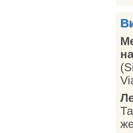
В
М
на
(S
Vi
Л
Т
ж