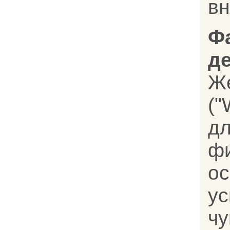
вн
Ф
д
Ж
(
д
фи
о
ус
чу