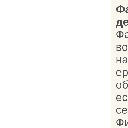
Ф
д
Ф
во
н
е
об
е
се
Фи