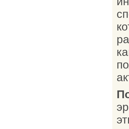
и
с
к
р
к
п
ак
П
э
эт