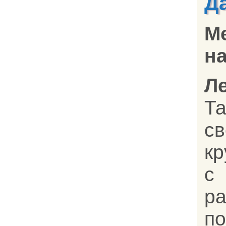
Д
М
на
Л
Т
с
кр
с
р
по