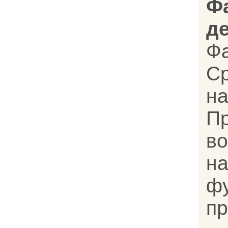
Ф
д
Ф
С
н
П
во
н
ф
пр