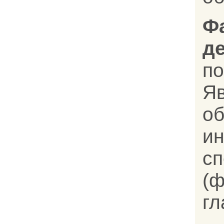
Ф
д
п
Я
о
ин
с
(ф
гл