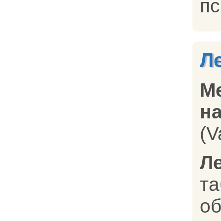
пс
Л
М
на
(V
Л
т
об