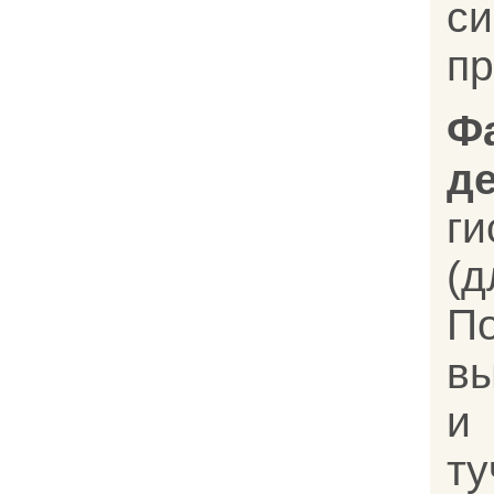
с
пр
Ф
д
г
(
П
в
и
т