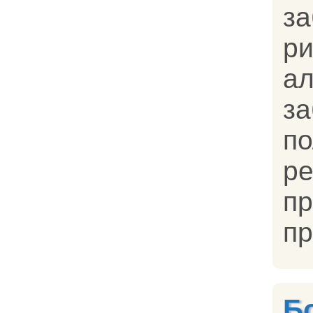
за
ри
ал
з
п
р
п
пр
Б