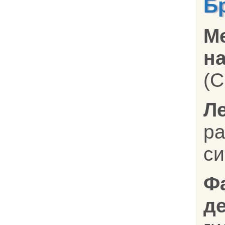
Б
М
на
(C
Л
р
си
Ф
д