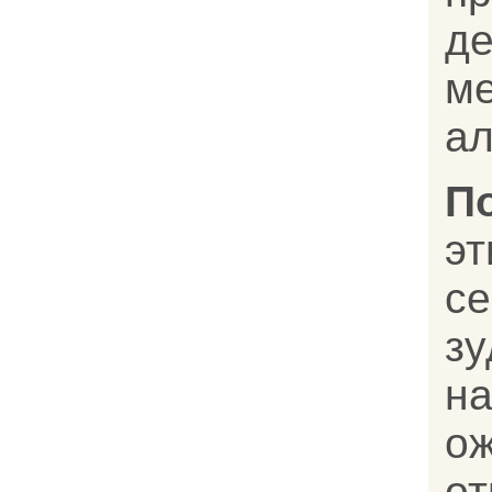
д
м
ал
П
э
с
з
н
о
от