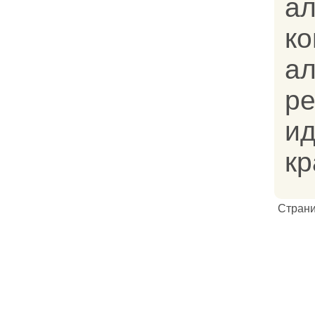
ал
ко
а
р
ид
кр
Стран