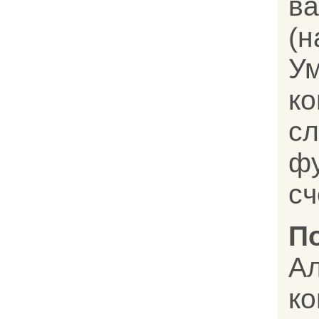
ва
(
У
к
с
фу
сч
П
Ал
ко