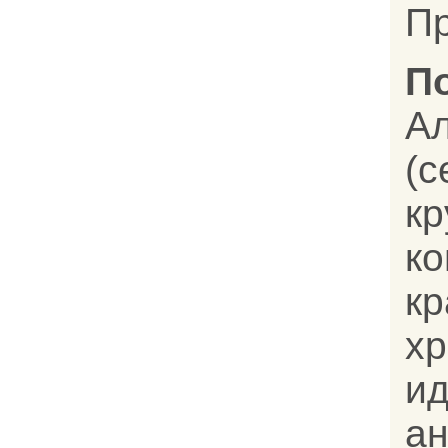
Пр
П
А
кр
к
к
хр
ид
ан