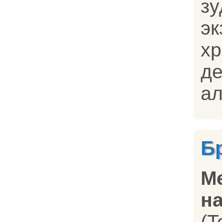
з
э
хр
д
ал
Б
М
на
(T