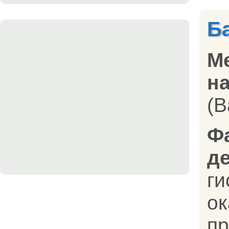
Б
М
на
(B
Ф
д
ги
ок
пр