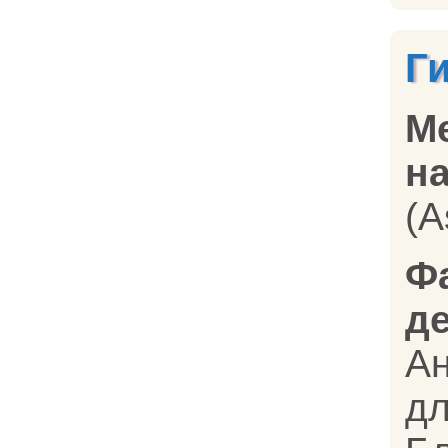
Г
М
на
(A
Ф
д
Ан
д