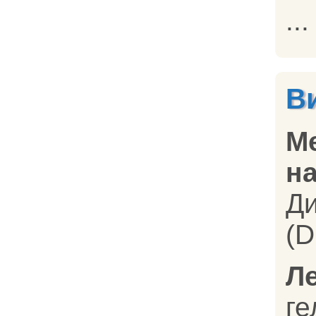
...
В
М
на
Д
(D
Л
г