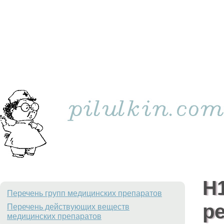
H
Перечень групп медицинских препаратов
р
Перечень действующих веществ
медицинских препаратов