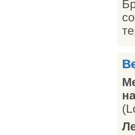
Б
с
те
В
М
на
(L
Л