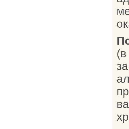
м
ок
П
(в
за
ал
п
в
хр