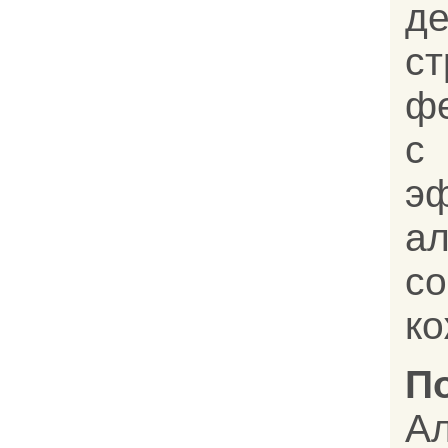
д
с
ф
с
э
ал
с
ко
П
Ал