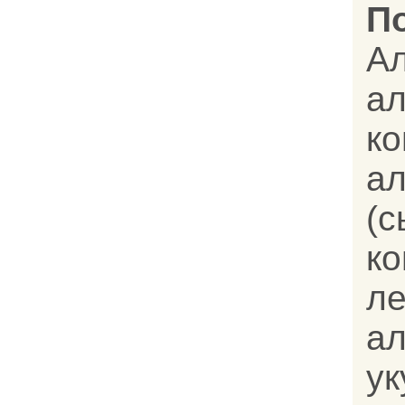
П
А
ал
к
а
(
к
л
а
у