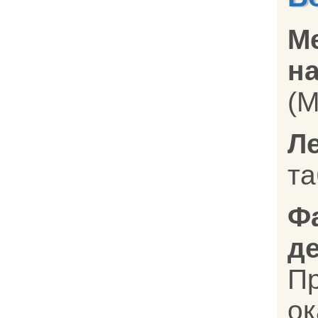
М
на
(M
Л
та
Ф
д
Пр
ок