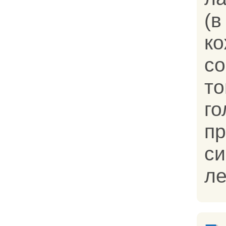
(в
к
с
т
г
п
си
ле