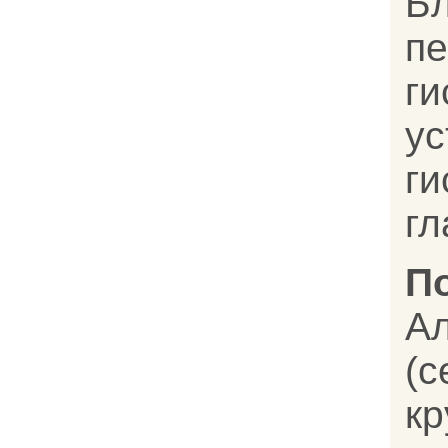
Бл
п
г
у
г
гл
П
А
кр