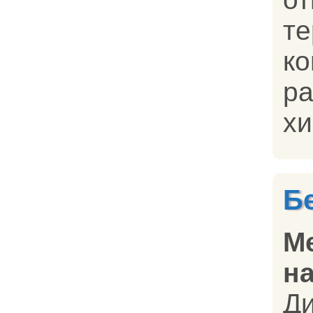
т
к
ра
хи
Б
М
на
Д