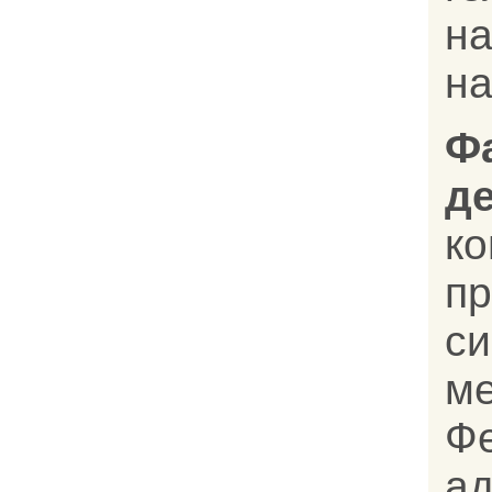
н
н
Ф
д
к
п
си
ме
Ф
а