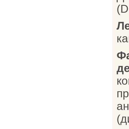
(D
Л
ка
Ф
д
к
п
а
(