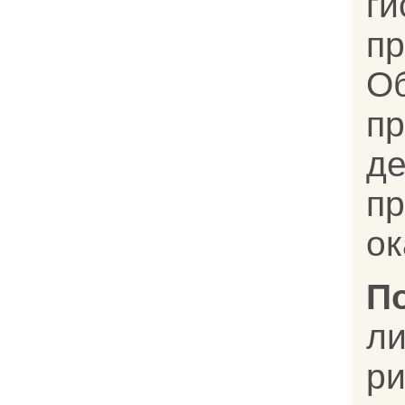
г
пр
О
пр
д
п
ок
П
ли
р