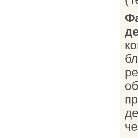
Ф
д
к
бл
ре
об
пр
д
че