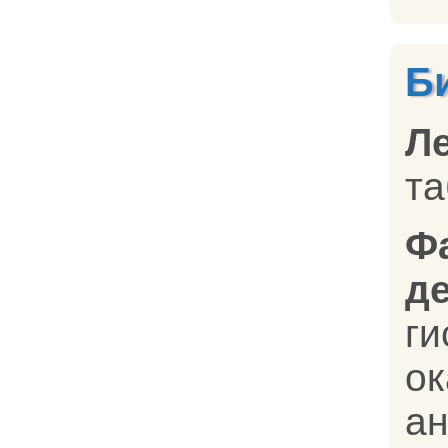
Б
Л
та
Ф
д
ги
ок
ан