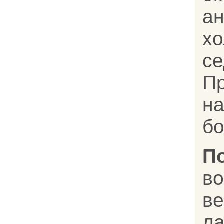
а
х
с
П
н
бо
П
в
в
л