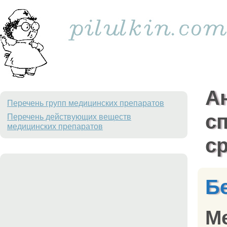
А
Перечень групп медицинских препаратов
с
Перечень действующих веществ
медицинских препаратов
с
Б
М