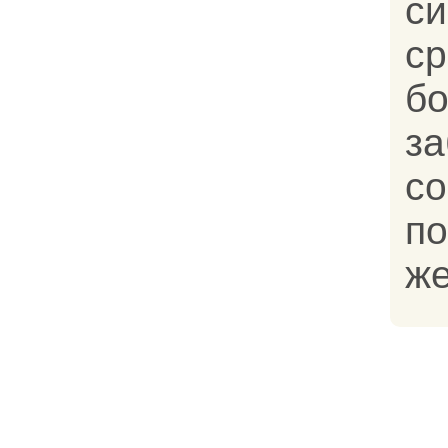
си
с
б
з
с
п
же