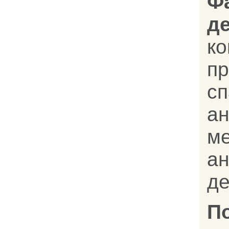
Ф
д
к
п
сп
ан
м
а
де
П