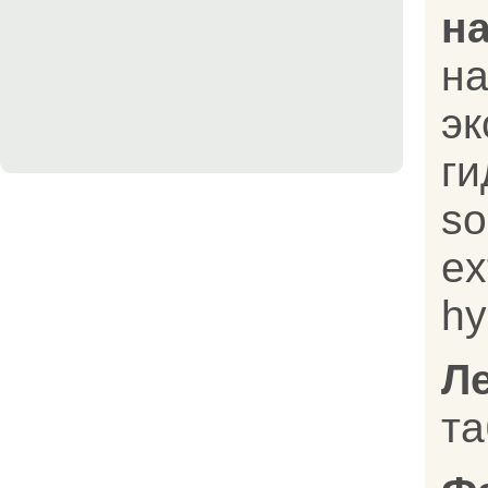
на
н
эк
ги
so
ex
hy
Л
та