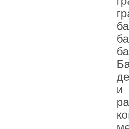
г
гр
ба
б
б
Ба
де
и
ра
к
ме