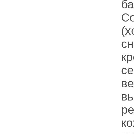
б
С
(
сн
к
с
в
в
р
к