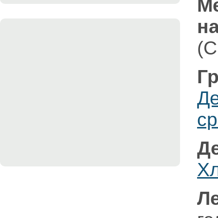
М
на
(C
Гр
Д
ср
Д
Хл
Л