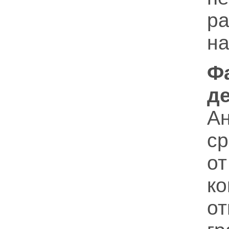
р
на
Ф
д
Ан
с
о
ко
о