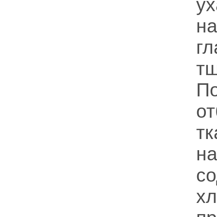
у
н
гл
тщ
П
о
т
н
с
хл