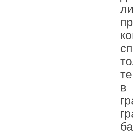
л
п
ко
сп
т
т
г
гр
ба