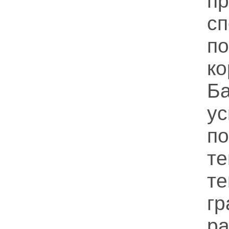
п
сп
п
к
Б
у
п
т
т
гр
р