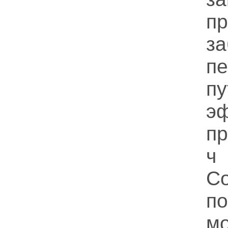
п
за
п
п
э
пр
ч
С
по
мо