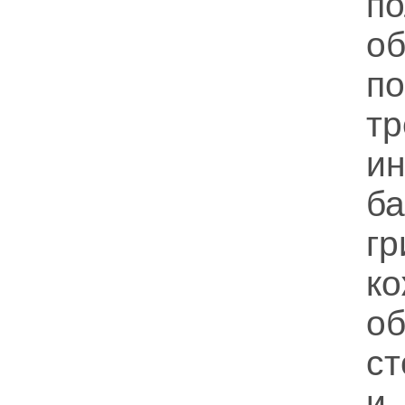
п
о
п
т
и
б
г
к
о
ст
и