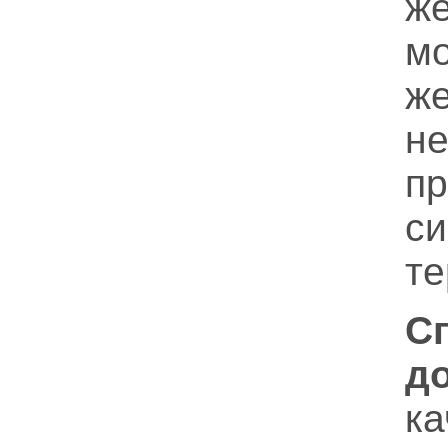
ж
м
ж
н
пр
си
те
С
д
ка