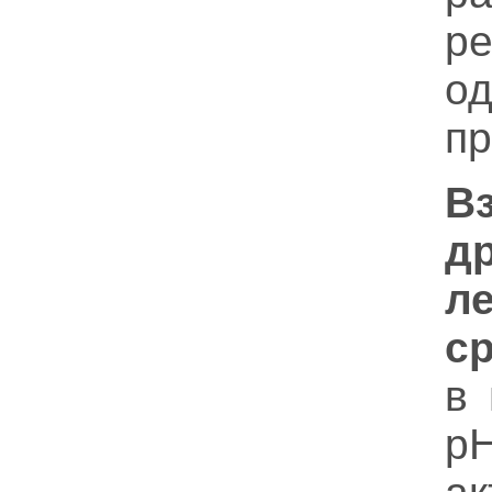
ре
о
пр
В
д
л
с
в 
p