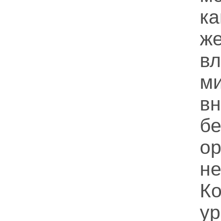
ка
ж
вл
м
в
б
ор
не
К