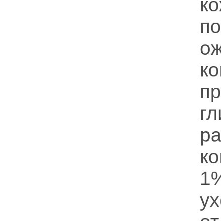
к
п
о
к
п
гл
ко
1
у