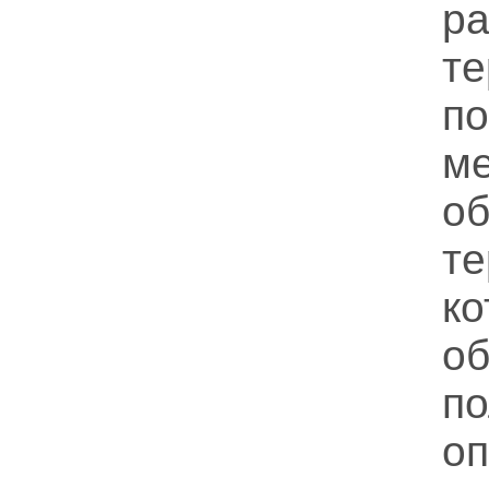
р
т
по
ме
об
т
к
о
по
о