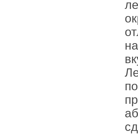
л
ок
от
н
вк
Л
п
п
а
с