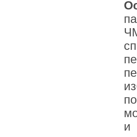
О
п
Ч
с
п
п
и
п
мо
и