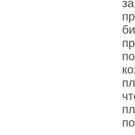
з
п
б
п
п
к
п
ч
п
по