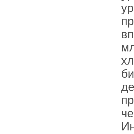
ур
п
вп
м
хл
б
д
п
И