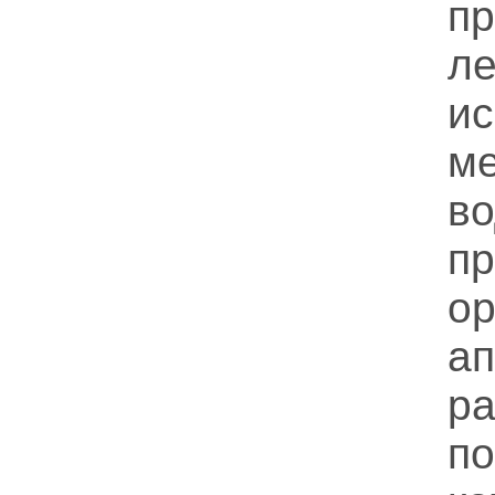
п
л
и
ме
в
п
о
а
р
п