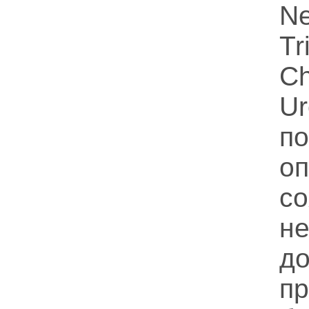
N
T
C
Ur
по
о
с
н
д
п