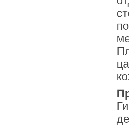
о
ст
п
м
П
ц
ко
П
Ги
д