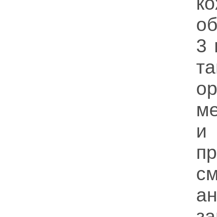
к
об
3 
т
о
ме
и
п
с
а
з