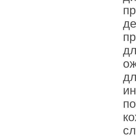
п
д
п
д
о
д
и
п
к
с