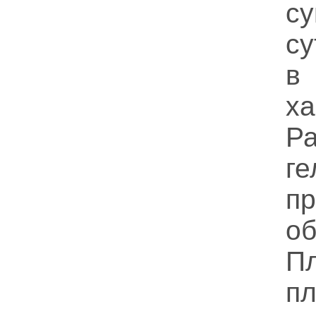
с
су
в
х
Ра
г
п
об
П
п