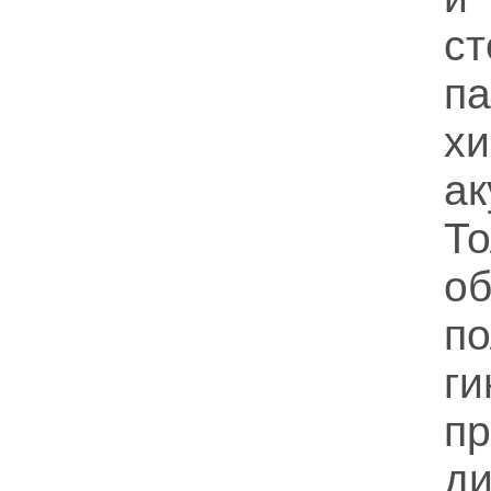
с
п
х
ак
То
о
п
г
п
ди