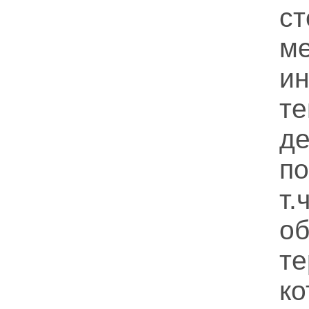
ст
ме
и
т
д
по
т
об
т
ко