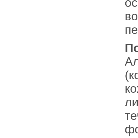
о
в
пе
П
А
(
к
л
т
ф