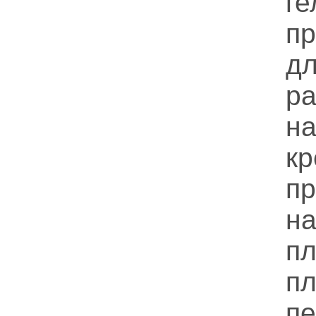
г
п
д
р
н
к
п
н
п
п
п