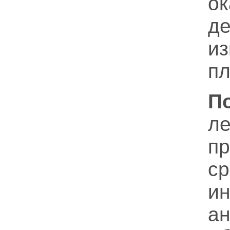
о
д
из
пл
П
ле
пр
с
и
ан