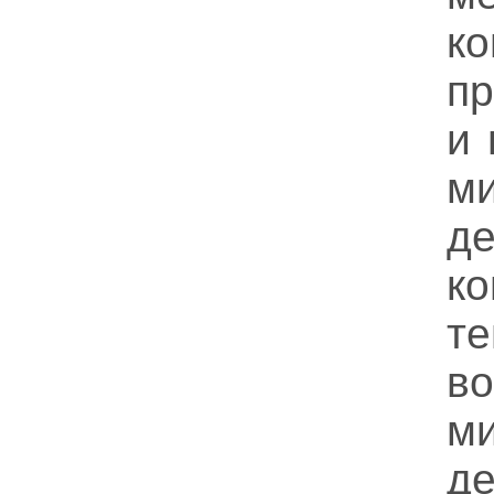
ко
пр
и 
м
д
к
т
во
м
д