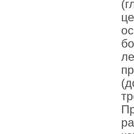
(
ц
о
б
л
п
(д
т
П
р