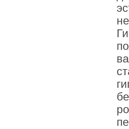
эс
не
Г
п
в
с
ги
б
р
п