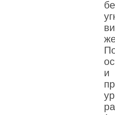
б
у
в
ж
П
ос
и
п
ур
ра