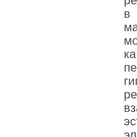
р
в
м
мо
ка
п
г
ре
в
э
э