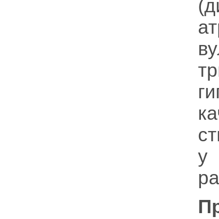
(д
а
в
т
г
к
с
у
ра
П