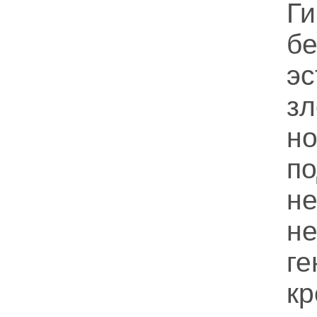
Ги
бе
эс
зл
н
п
н
не
ге
кр