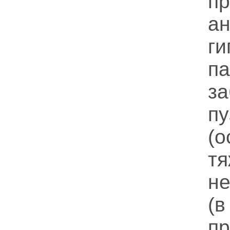
п
а
ги
па
з
п
(
т
не
(в
п