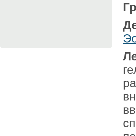
Гр
Д
Э
Л
г
в
в
сп