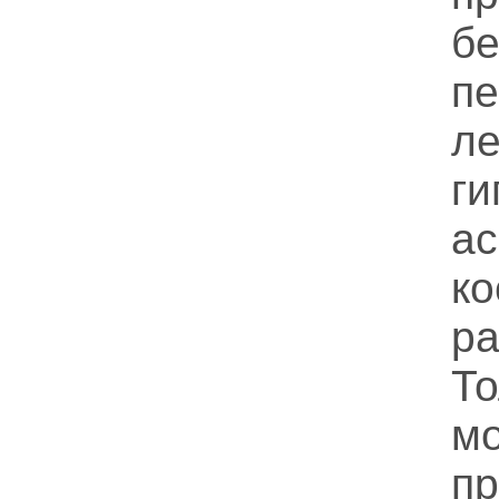
бе
п
л
ги
а
к
р
Т
п