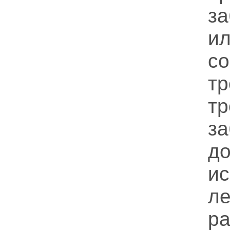
з
и
с
т
т
з
д
и
л
р