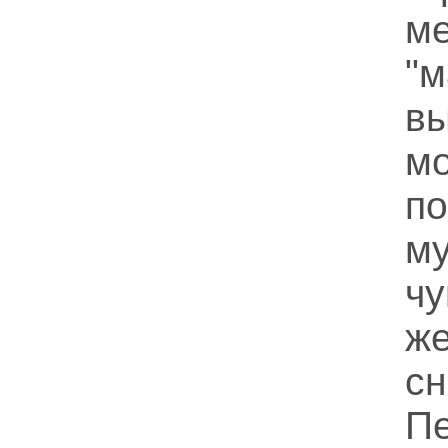
м
"
в
м
п
м
чу
ж
с
П