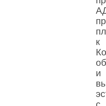
п
АД
п
п
к
К
об
и
в
эс
с