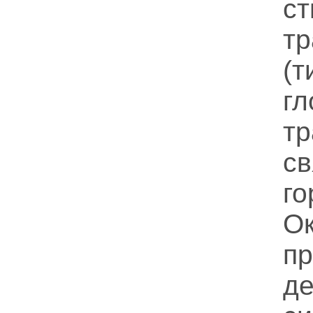
с
т
(
г
т
с
г
О
пр
д