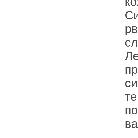
ко
С
р
с
Л
пр
си
те
п
ва