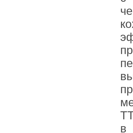
че
к
э
п
п
в
п
м
ТТ
в