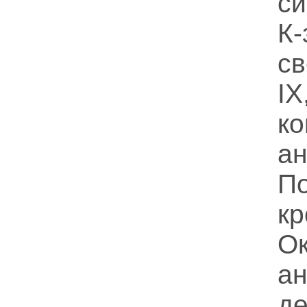
с
К
св
I
к
а
П
кр
О
ан
д