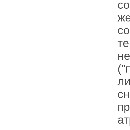
с
ж
с
т
не
(
л
с
п
а