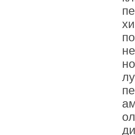
п
х
не
н
л
п
а
ол
д