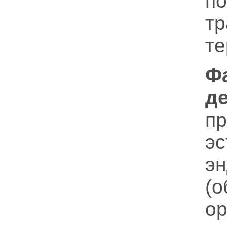
п
т
те
Ф
д
п
э
э
(
о