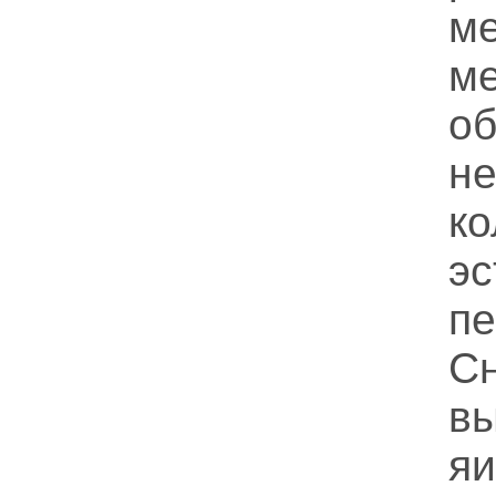
м
м
о
не
ко
э
пе
С
в
я