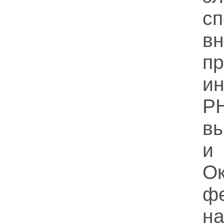
с
вн
пр
и
Р
в
и
О
ф
на