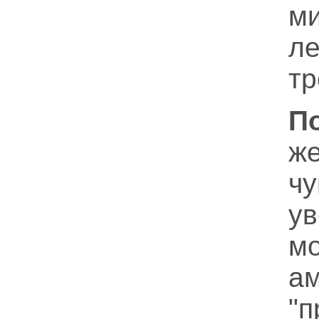
м
л
тр
П
ж
ч
у
м
а
"