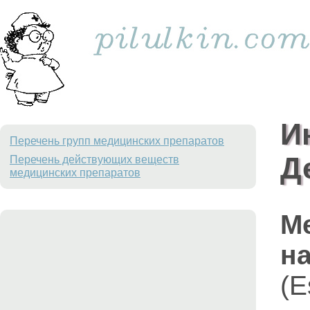
И
Перечень групп медицинских препаратов
Д
Перечень действующих веществ
медицинских препаратов
М
на
(E