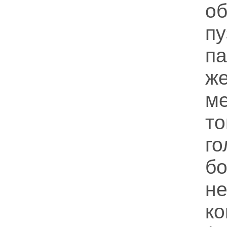
о
п
па
ж
м
т
го
б
н
к