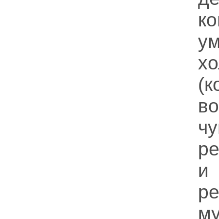
к
у
хо
(
в
чу
ре
и
ре
му