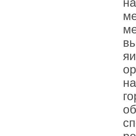
н
м
ме
в
я
о
н
г
о
с