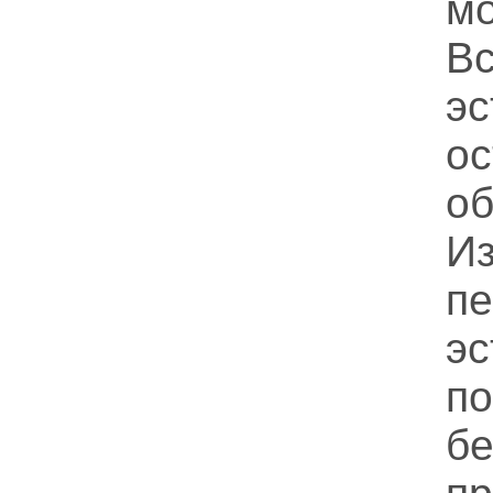
м
В
э
о
о
И
п
э
п
бе