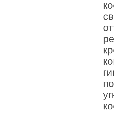
к
с
о
р
кр
к
г
п
у
к