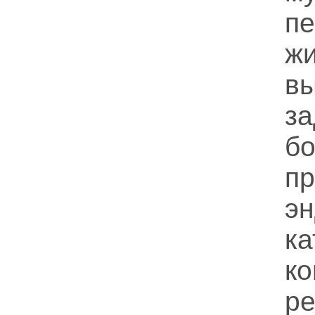
пе
ж
в
з
б
п
эн
ка
к
р