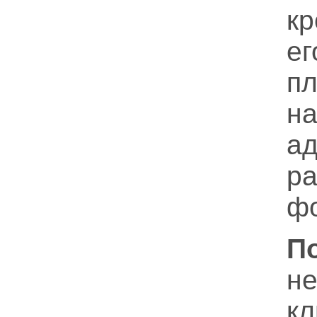
к
е
п
н
а
р
фо
П
н
кл