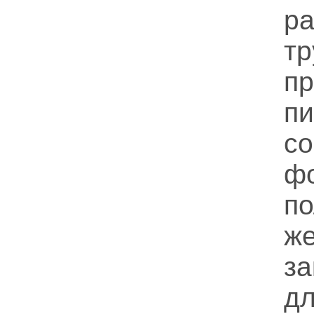
ра
тр
пр
п
со
ф
п
ж
з
д