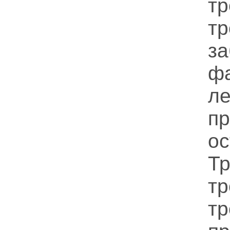
т
т
з
ф
л
п
ос
Т
т
т