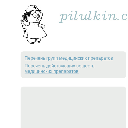
Перечень групп медицинских препаратов
Перечень действующих веществ
медицинских препаратов