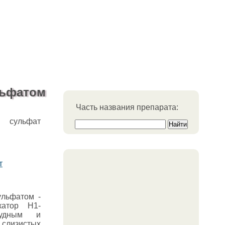
льфатом
Часть названия препарата:
 сульфат
т
ульфатом -
катор H1-
зудным и
 слизистых