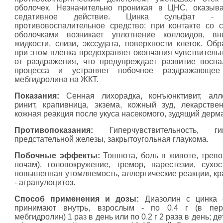
оболочек. Незначительно проникая в ЦНС, оказыв
седативное действие. Цинка сульфат -
противовоспалительное средство; при контакте со 
оболочками возникает уплотнение коллоидов, вне
жидкости, слизи, экссудата, поверхности клеток. Об
при этом пленка предохраняет окончания чувствитель
от раздражения, что предупреждает развитие воспа
процесса и устраняет побочное раздражающее
мебгидролина на ЖКТ.
Показания:
Сенная лихорадка, конъюнктивит, алле
ринит, крапивница, экзема, кожный зуд, лекарстве
кожная реакция после укуса насекомого, зудящий дерма
Противопоказания:
Гиперчувствительность, ги
предстательной железы, закрытоугольная глаукома.
Побочные эффекты:
Тошнота, боль в животе, трево
ночам), головокружение, тремор, парестезии, сухос
повышенная утомляемость, аллергические реакции, кр
- агранулоцитоз.
Способ применения и дозы:
Диазолин с цинка 
принимают внутрь, взрослым - по 0.4 г (в пер
мебгидролин) 1 раз в день или по 0.2 г 2 раза в день; де