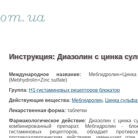
Инструкция: Диазолин с цинка су
Международное название:
Мебгидролин+Цинка
(Mebhydrolin+Zinc sulfate)
Группа:
H1-гистаминовых рецепторов блокатор
Действующие вещества:
Мебгидролин
,
Цинка сульфа
Лекарственная форма:
таблетки
Фармакологическое действие:
Диазолин с цинка с
комбинированный препарат. Мебгидролин - бло
гистаминовых рецепторов, обладает противо
противоаллергическим действием, уменьшает отек