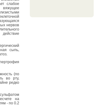
ает слабое
 вяжущее
слизистыми
клеточной
разующаяся
ных нервов
лительного
 действие
ргический
нная сыпь,
тоз.
пертрофия
жность (по
ть во рту,
айне редко
сульфатом
есчете на
тям - по 0.2