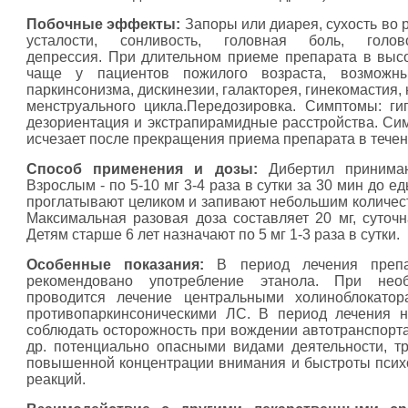
Побочные эффекты:
Запоры или диарея, сухость во р
усталости, сонливость, головная боль, голово
депрессия. При длительном приеме препарата в высо
чаще у пациентов пожилого возраста, возможн
паркинсонизма, дискинезии, галакторея, гинекомастия
менструального цикла.Передозировка. Симптомы: ги
дезориентация и экстрапирамидные расстройства. Си
исчезает после прекращения приема препарата в течени
Способ применения и дозы:
Дибертил принимаю
Взрослым - по 5-10 мг 3-4 раза в сутки за 30 мин до ед
проглатывают целиком и запивают небольшим количес
Максимальная разовая доза составляет 20 мг, суточна
Детям старше 6 лет назначают по 5 мг 1-3 раза в сутки.
Особенные показания:
В период лечения препа
рекомендовано употребление этанола. При необ
проводится лечение центральными холиноблокатор
противопаркинсоническими ЛС. В период лечения 
соблюдать осторожность при вождении автотранспорта
др. потенциально опасными видами деятельности, 
повышенной концентрации внимания и быстроты пси
реакций.