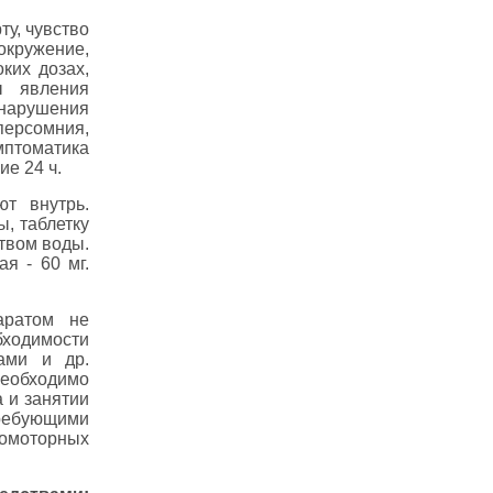
ту, чувство
кружение,
ких дозах,
ы явления
, нарушения
персомния,
мптоматика
е 24 ч.
т внутрь.
ы, таблетку
твом воды.
я - 60 мг.
ратом не
ходимости
ами и др.
необходимо
 и занятии
требующими
хомоторных