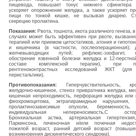
пищевода, повышает тонус нижнего сфинктера 
ускоряет опорожнение желудка, а также ускоряет п
пищи по тонкой кишке, не вызывая диарею. Ст
секрецию пролактина.
Показания:
Рвота, тошнота, икота различного генеза, 
случаях может быть эффективен при рвоте, вызванн
терапией или приемом цитостатиков, атония и гипотон
и кишечника (в частности, послеоперационная); 
желчевыводящих путей; рефлюкс-эзофагит, м
обострение язвенной болезни желудка и 12-перстно
составе комплексной терапии), при пр
рентгеноконтрастных исследований ЖКТ (для
перистальтики).
Противопоказания:
Гиперчувствительность, кро
желудочно-кишечное, стеноз привратника желудка, ме
кишечная непроходимость, перфорация желудка или 
феохромоцитома, эктрапирамидные нарушения, э
пролактинозависимые опухоли, беременность, 
индивидуальная непереносимость.C осторо
Бронхиальная астма, артериальная гипертензия
Паркинсона, печеночная и/или почечная недоста
пожилой возраст, ранний детский возраст (повыш
возникновения дискинетического синдрома).