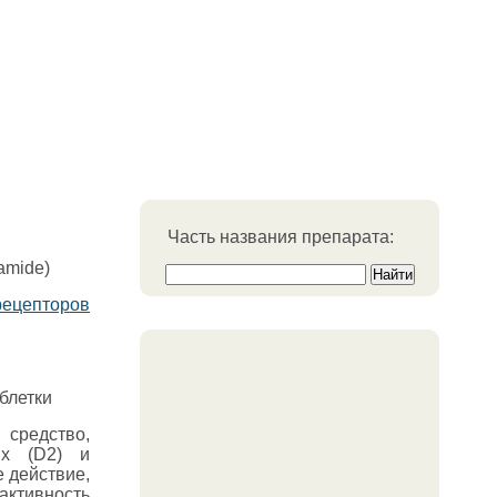
Часть названия препарата:
amide)
ецепторов
блетки
средство,
ых (D2) и
 действие,
активность