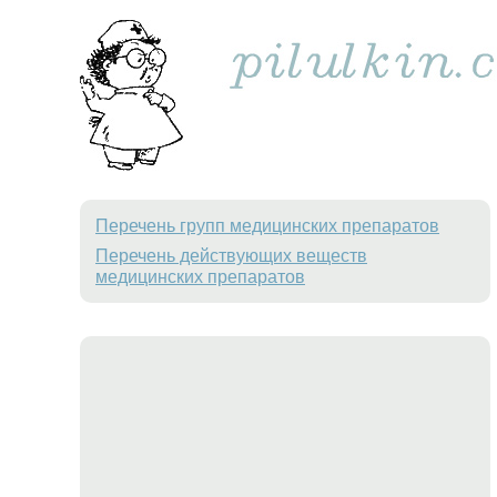
Перечень групп медицинских препаратов
Перечень действующих веществ
медицинских препаратов