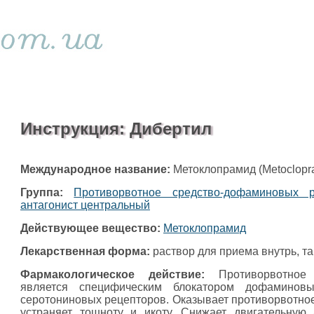
Инструкция: Дибертил
Международное название:
Метоклопрамид (Metoclopr
Группа:
Противорвотное средство-дофаминовых р
антагонист центральный
Действующее вещество:
Метоклопрамид
Лекарственная форма:
раствор для приема внутрь, та
Фармакологическое действие:
Противорвотное 
является специфическим блокатором дофаминов
серотониновых рецепторов. Оказывает противорвотное
устраняет тошноту и икоту. Снижает двигательную 