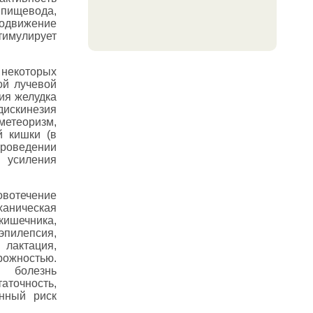
пищевода,
родвижение
имулирует
в некоторых
ой лучевой
ия желудка
дискинезия
етеоризм,
й кишки (в
оведении
 усиления
вотечение
ханическая
кишечника,
пилепсия,
лактация,
жностью.
, болезнь
точность,
енный риск