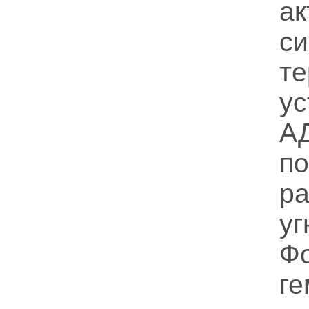
а
си
те
у
А
п
р
у
Ф
ге