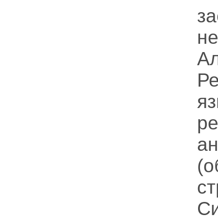
з
не
А
Р
я
ре
а
(
ст
С