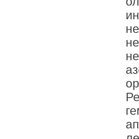
ол
и
н
н
не
а
о
Ре
г
ап
ле