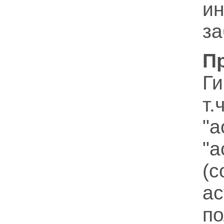
и
за
П
Ги
т
"
"
(
а
п