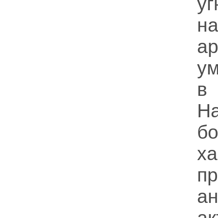
у
н
а
у
в
Н
б
ха
п
ан
ак