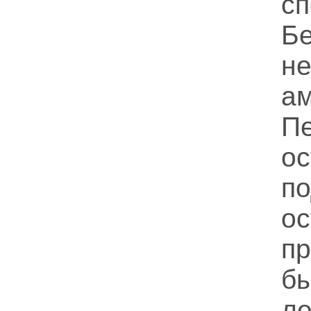
с
Бе
не
а
Пе
о
по
о
пр
б
л