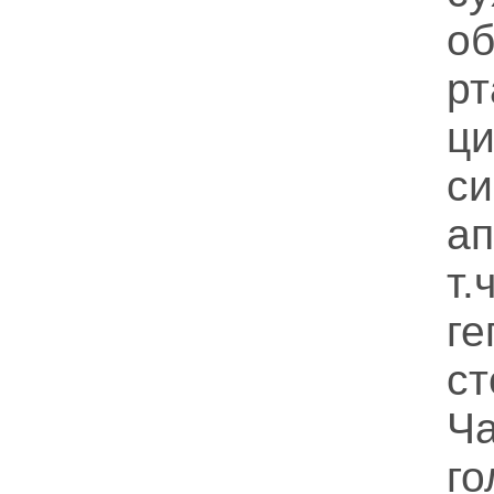
об
рт
ц
с
а
т
г
ст
Ча
г