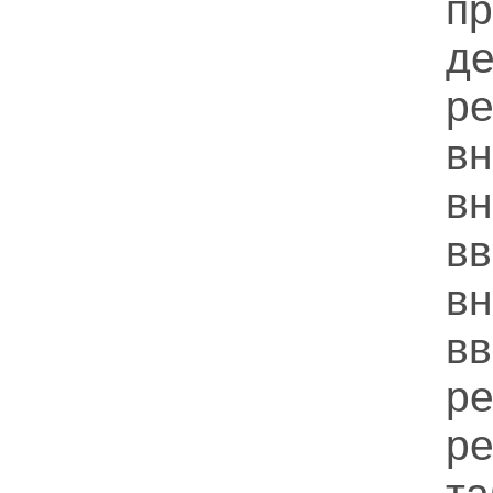
пр
д
р
в
в
в
в
в
ре
р