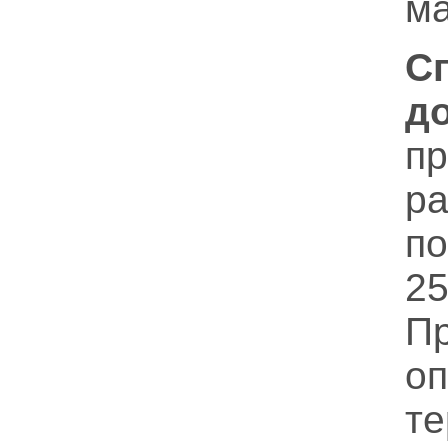
м
С
д
п
ра
по
25
П
оп
те