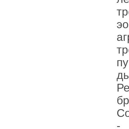
тр
эо
аг
тр
п
д
Р
бр
С
-