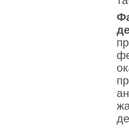
та
Ф
д
пр
ф
ок
пр
а
ж
де