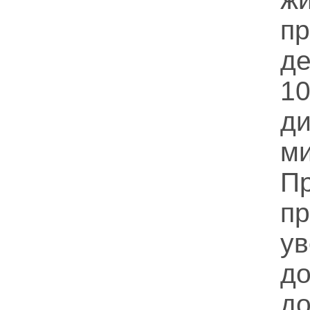
пр
д
10
д
ми
Пр
п
ув
д
д