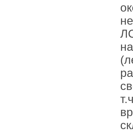
о
н
ЛС
н
(
р
с
т.
в
с