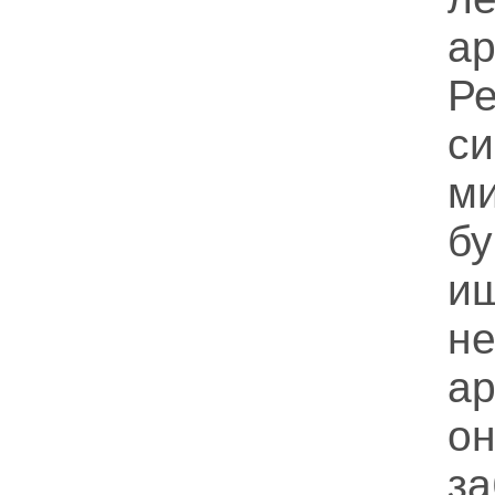
а
Р
си
м
бу
и
н
ар
он
за