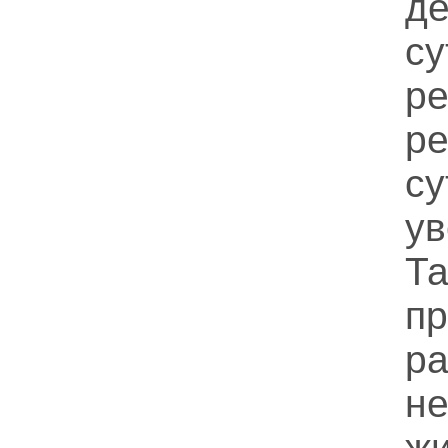
д
с
р
р
су
у
Т
п
р
н
ж