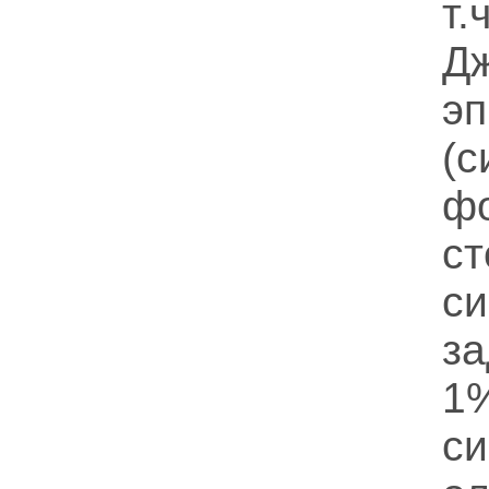
т
Д
э
(
ф
с
с
з
1
с