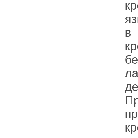
кр
я
в
к
б
л
де
П
п
к