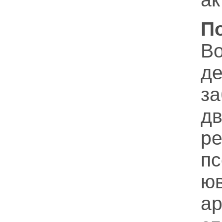
П
В
де
з
д
р
пс
ю
а