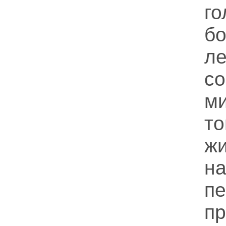
го
б
л
с
ми
т
ж
н
пе
п