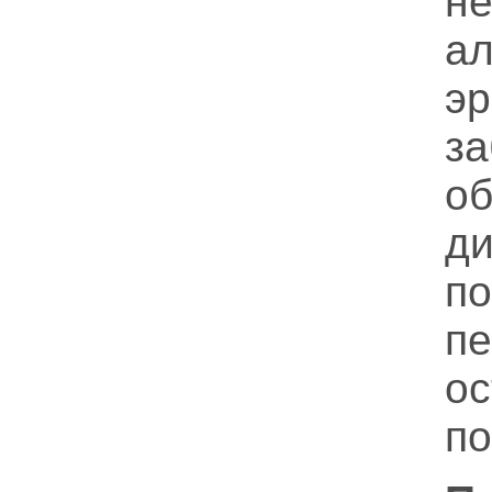
не
ал
эр
з
о
ди
п
п
о
п