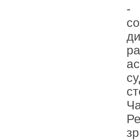
-
с
д
ра
а
с
с
Ч
Р
з