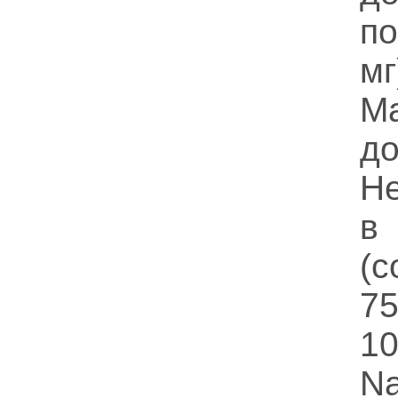
по
м
М
д
Не
в
(
75
10
N