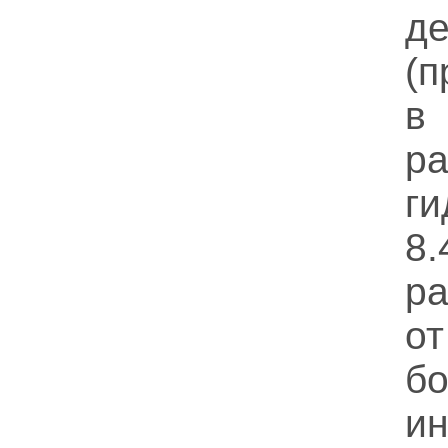
де
(
в
р
г
8
ра
о
б
и