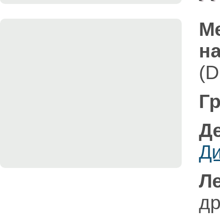
М
на
(D
Гр
Д
Д
Л
д