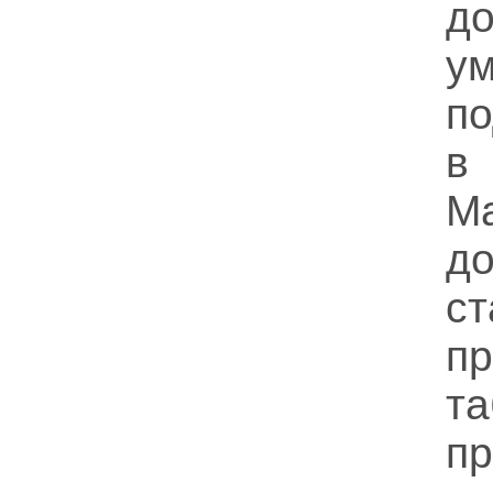
д
ум
п
в
М
до
ст
п
т
пр