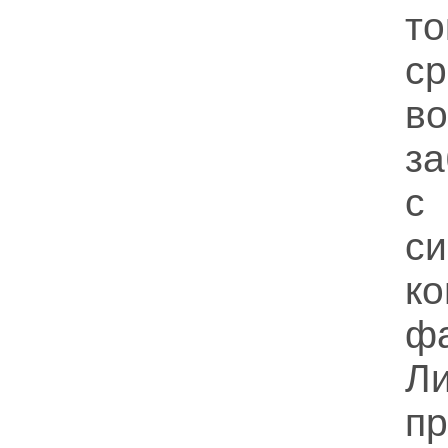
то
с
в
з
с
с
к
фа
Л
п