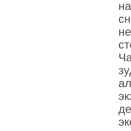
н
с
не
ст
Ч
з
а
э
д
эк