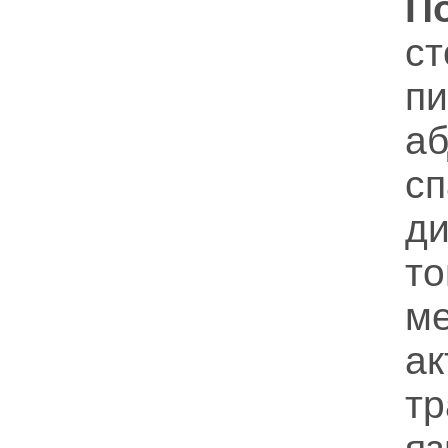
П
с
п
а
с
д
т
м
а
тр