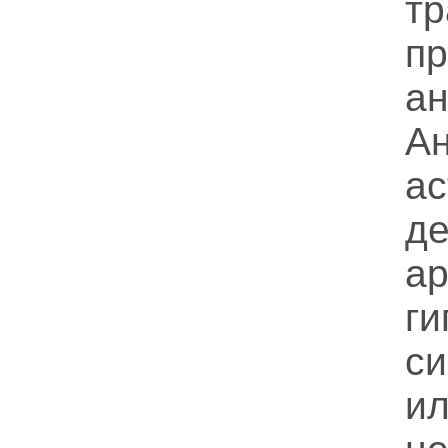
т
п
а
А
ас
д
ар
г
с
и