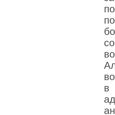
п
п
б
с
во
Ал
в
в
ад
а