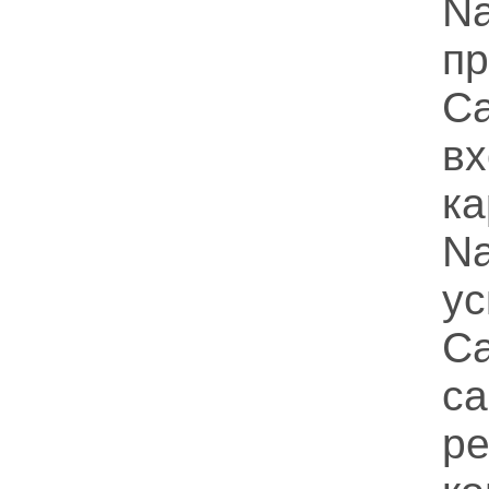
Na
п
C
в
к
N
у
са
р