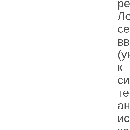
ре
Л
с
в
(у
к
си
т
а
и