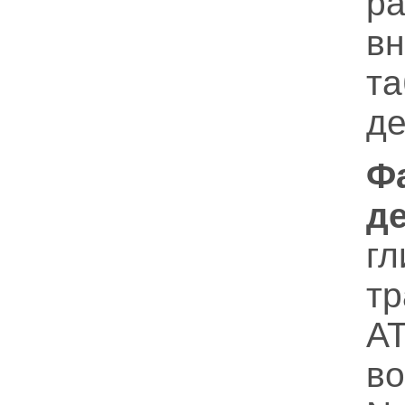
в
т
де
Ф
д
г
т
АТ
в