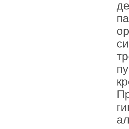
д
п
о
с
тр
п
к
П
ги
ал