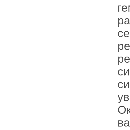
ге
ра
с
р
р
с
с
у
О
ва