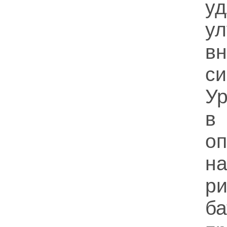
у
у
в
с
У
в
оп
н
р
б