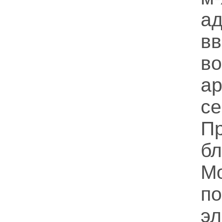
а
в
в
а
с
П
б
Мо
п
эл