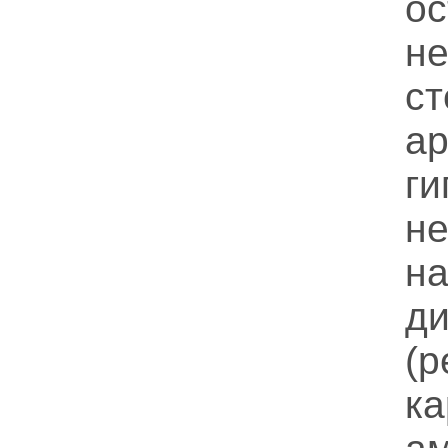
ос
не
ст
а
г
н
н
д
(р
ка