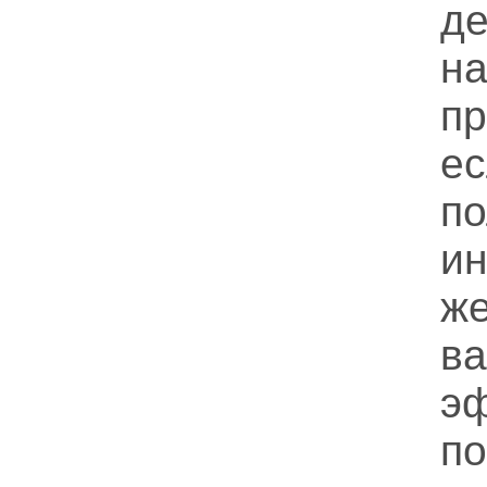
д
н
п
е
п
ин
ж
в
э
п