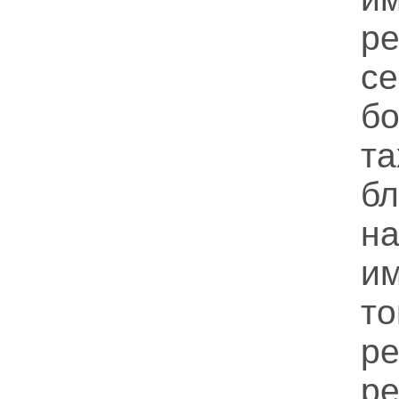
р
с
б
т
б
н
и
т
р
р