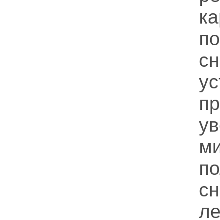
к
п
с
ус
пр
у
м
по
с
л