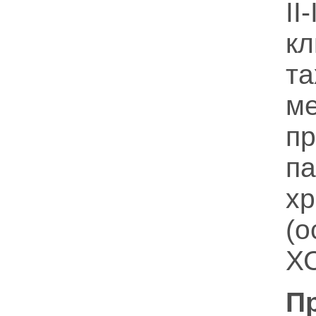
I
кл
т
м
п
п
х
(
ХС
П