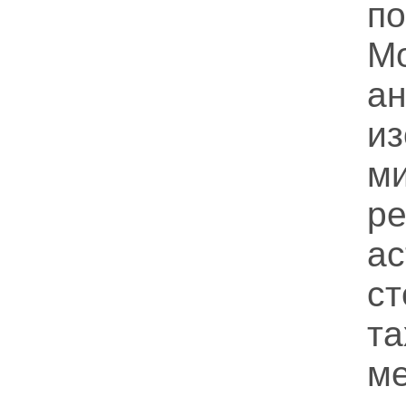
п
Мо
а
и
м
р
а
с
т
м