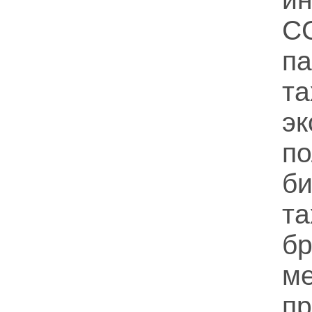
С
па
та
э
п
б
т
бр
м
п