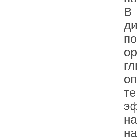
В
ди
п
о
гл
оп
те
э
н
н