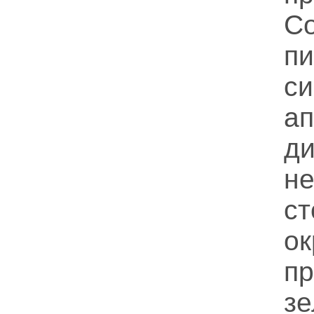
п
с
ап
д
н
с
о
п
з