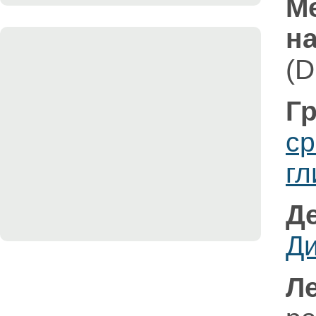
М
на
(D
Гр
ср
гл
Д
Ди
Л