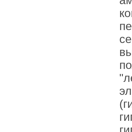
а
ко
п
се
в
п
"
э
(г
ги
ги