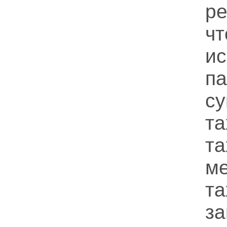
р
ч
и
па
су
т
т
м
та
з