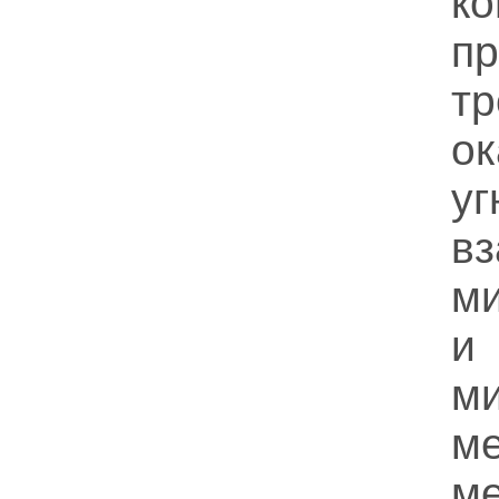
к
пр
тр
о
у
в
ми
и
м
м
м