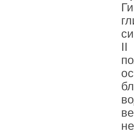
Ги
гл
с
I
п
о
б
в
ве
не