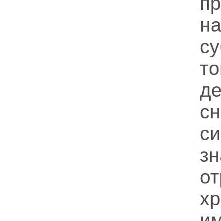
п
на
с
т
д
с
с
з
от
х
и