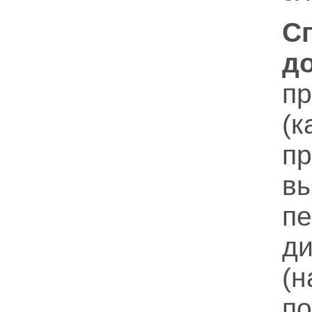
С
д
п
(
п
в
п
ди
(
п