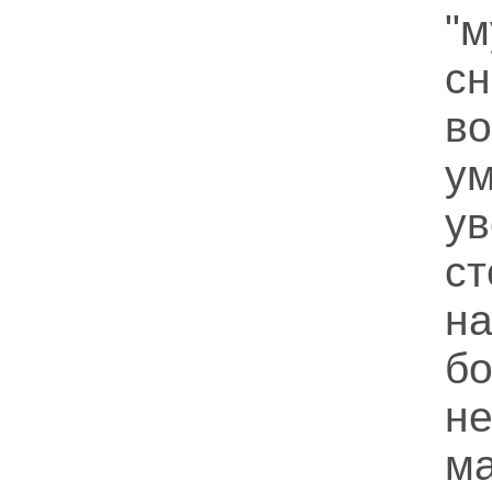
"
сн
в
у
у
ст
н
б
н
ма