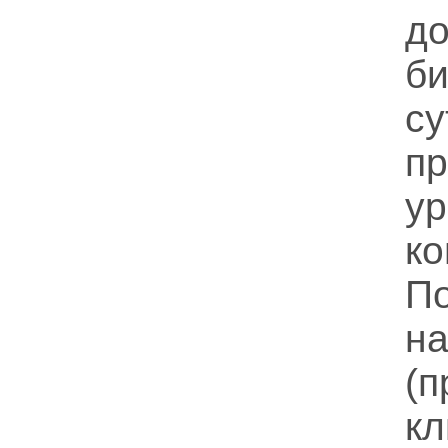
д
б
с
пр
у
к
П
н
(
кл