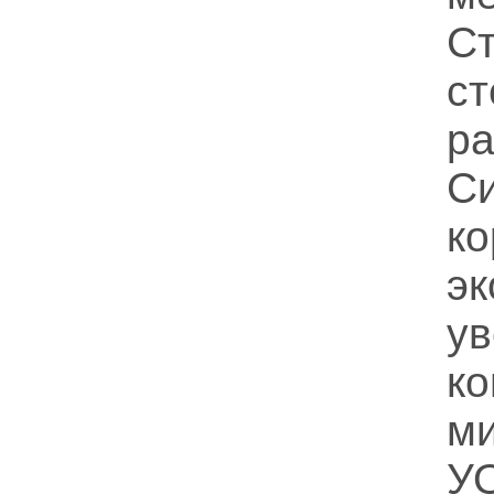
Ст
ст
р
Си
ко
эк
ув
ко
м
У