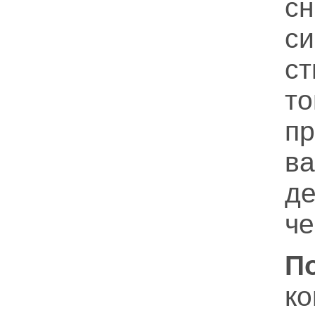
с
си
с
т
п
ва
д
че
П
к