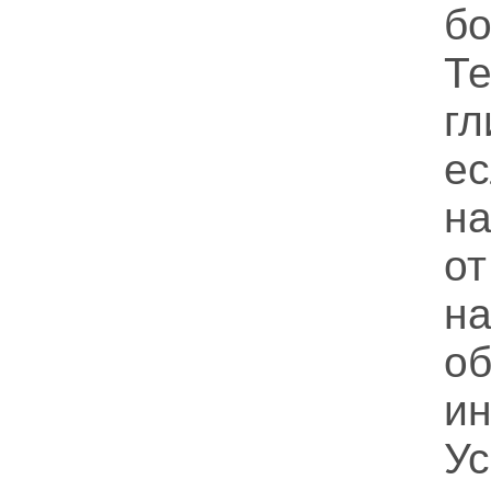
б
Т
г
е
н
о
н
о
ин
У