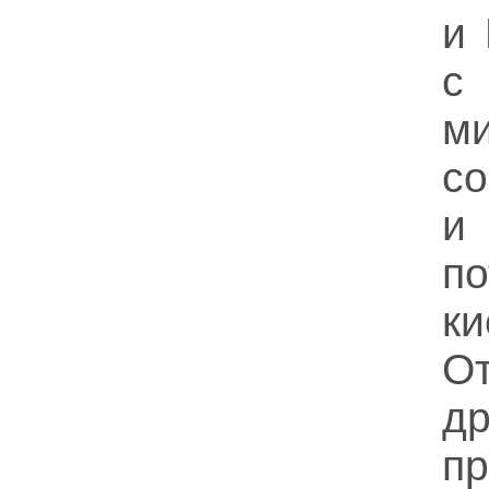
и 
с
м
с
и
п
ки
О
д
п