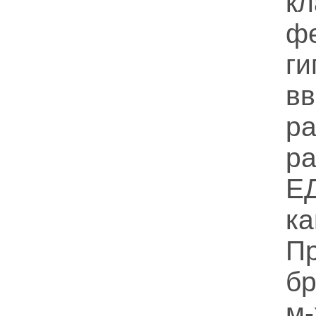
к
ф
г
вв
ра
ра
Е
ка
П
бр
м-