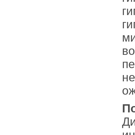
ги
г
м
в
пе
не
ож
П
Ди
ин