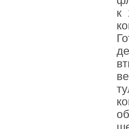
фл
к
к
Го
де
вт
в
ту
ко
о
ш