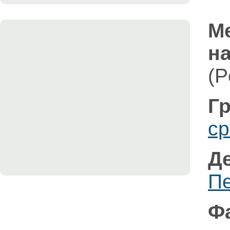
М
на
(P
Гр
ср
Д
П
Ф