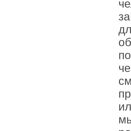
ч
за
д
о
п
ч
с
п
и
м