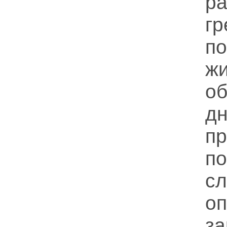
р
г
по
о
д
пр
п
с
о
з