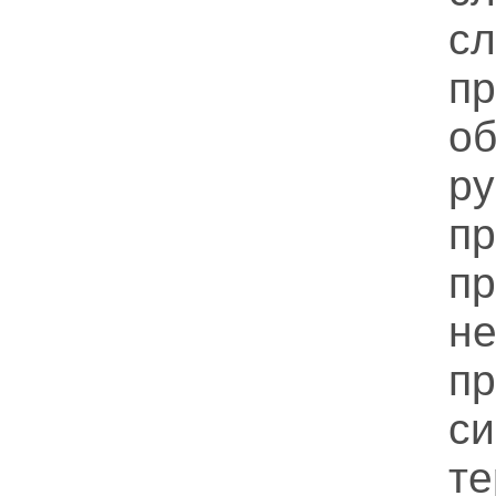
с
п
об
р
пр
пр
н
п
с
те