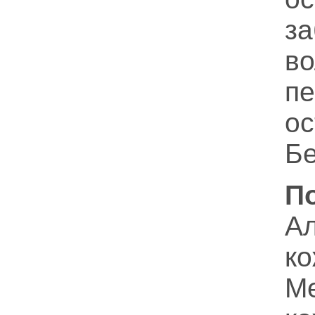
з
во
п
ос
Бе
П
А
к
М