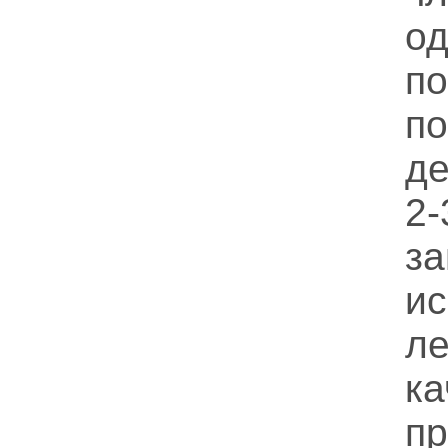
о
по
п
д
2
з
ис
л
ка
п