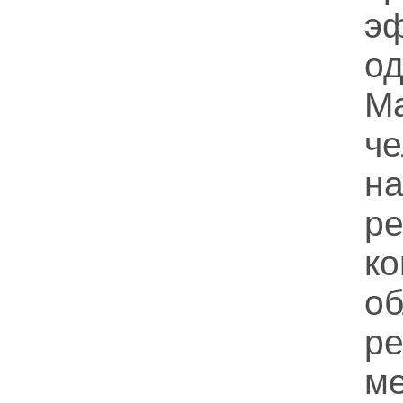
э
о
М
че
р
к
о
ре
м