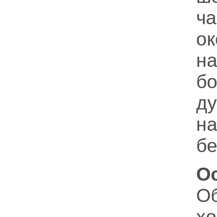
ч
о
н
б
д
на
бе
О
О
х