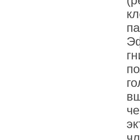
(
к
п
Э
г
п
г
вш
ч
э
ч