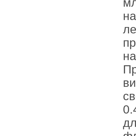
м
н
л
п
н
П
в
св
0
дл