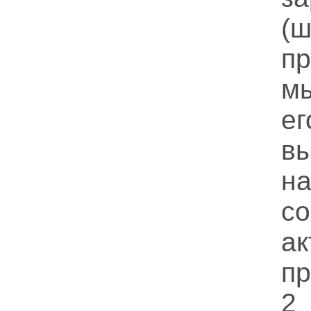
(
п
мы
е
в
н
с
ак
пр
2