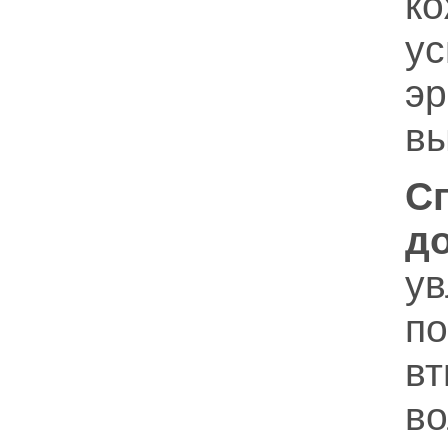
к
у
э
в
С
д
у
по
в
в