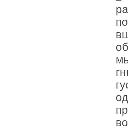
р
п
в
о
м
г
г
о
п
в