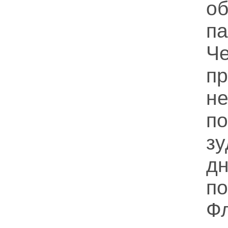
о
па
Ч
п
н
п
з
д
п
Ф