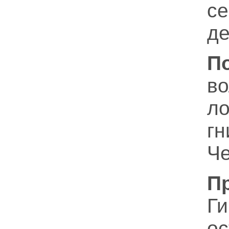
с
де
П
во
ло
гн
Че
П
Ги
о