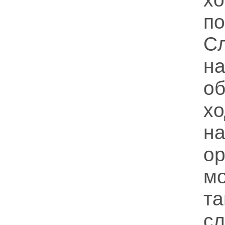
п
С
н
о
хо
н
о
м
т
с