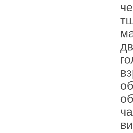
ч
т
м
д
г
вз
об
о
ч
в