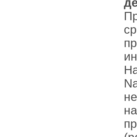
д
П
с
пр
и
Н
N
н
н
п