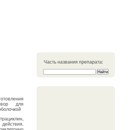
Часть названия препарата:
готовления
твор для
оболочкой
трациклин,
 действия.
иклеточно