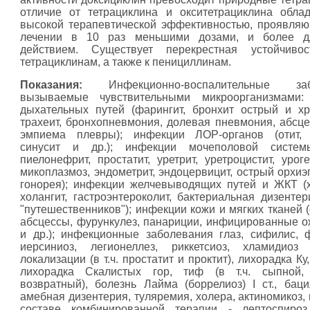
отличие от тетрациклина и окситетрациклина обла
высокой терапевтической эффективностью, проявля
лечении в 10 раз меньшими дозами, и более д
действием. Существует перекрестная устойчиво
тетрациклинам, а также к пенициллинам.
Показания:
Инфекционно-воспалительные забо
вызываемые чувствительными микроорганизмами:
дыхательных путей (фарингит, бронхит острый и хр
трахеит, бронхопневмония, долевая пневмония, абсцес
эмпиема плевры); инфекции ЛОР-органов (отит, т
синусит и др.); инфекции мочеполовой системы
пиелонефрит, простатит, уретрит, уретроцистит, урог
микоплазмоз, эндометрит, эндоцервицит, острый орхиэ
гонорея); инфекции желчевыводящих путей и ЖКТ (х
холангит, гастроэнтероколит, бактериальная дизентер
"путешественников"); инфекции кожи и мягких тканей 
абсцессы, фурункулез, панариции, инфицированные о
и др.); инфекционные заболевания глаз, сифилис, 
иерсиниоз, легионеллез, риккетсиоз, хламидиоз 
локализации (в т.ч. простатит и проктит), лихорадка Ку
лихорадка Скалистых гор, тиф (в т.ч. сыпной,
возвратный), болезнь Лайма (боррелиоз) I ст., бац
амебная дизентерия, туляремия, холера, актиномикоз,
составе комбинированной терапии - лептоспироз,