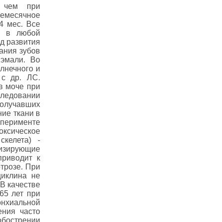
с чем при
месячное
4 мес. Все
+ в любой
од развития
ания зубов
 эмали. Во
лнечного и
 с др. ЛС.
в моче при
ледовании
получавших
ие ткани в
сперименте
оксическое
скелета) -
изирующие
приводит к
трозе. При
циклина не
 В качестве
65 лет при
онхиальной
ения часто
обострении