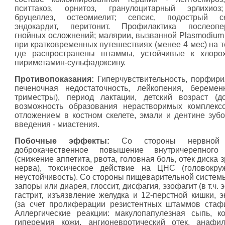
пситтакоз, орнитоз, гранулоцитарный эрлихиоз
бруцеллез, остеомиелит; сепсис, подострый се
эндокардит, перитонит. Профилактика послеопе
гнойных осложнений; малярии, вызванной Plasmodium f
при кратковременных путешествиях (менее 4 мес) на т
где распространены штаммы, устойчивые к хлорох
пириметамин-сульфадоксину.
Противопоказания:
Гиперчувствительность, порфири
печеночная недостаточность, лейкопения, беременнос
триместры), период лактации, детский возраст (
возможность образования нерастворимых комплекс
отложением в костном скелете, эмали и дентине зубов
введения - миастения.
Побочные эффекты:
Со стороны нервной 
доброкачественное повышение внутричерепного
(снижение аппетита, рвота, головная боль, отек диска 
нерва), токсическое действие на ЦНС (головокру
неустойчивость). Со стороны пищеварительной системы
запоры или диарея, глоссит, дисфагия, эзофагит (в т.ч. 
гастрит, изъязвление желудка и 12-перстной кишки, э
(за счет пролиферации резистентных штаммов стафи
Аллергические реакции: макулопапулезная сыпь, к
гиперемия кожи, ангионевротический отек, анафи