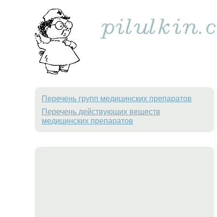
Перечень групп медицинских препаратов
Перечень действующих веществ
медицинских препаратов