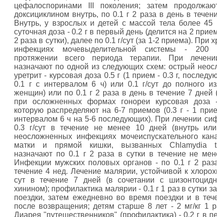
цефалоспоринами III поколения; затем продолжаю
доксициклином внутрь, по 0.1 г 2 раза в день в течен
Внутрь, у взрослых и детей с массой тела более 45 
суточная доза - 0.2 г в первый день (делится на 2 приема
2 раза в сутки), далее по 0.1 г/сут (за 1-2 приема). При
инфекциях мочевыделительной системы - 200 
протяжении всего периода терапии. При лечени
назначают по одной из следующих схем: острый нео
уретрит - курсовая доза 0.5 г (1 прием - 0.3 г, последу
0.1 г с интервалом 6 ч) или 0.1 г/сут до полного из
женщин) или по 0.1 г 2 раза в день в течение 7 дней 
при осложненных формах гонореи курсовая доза - 
которую распределяют на 6-7 приемов (0.3 г - 1 прие
интервалом 6 ч на 5-6 последующих). При лечении сиф
0.3 г/сут в течение не менее 10 дней (внутрь или
неосложненных инфекциях мочеиспускательного кан
матки и прямой кишки, вызванных Chlamydia tra
назначают по 0.1 г 2 раза в сутки в течение не мен
Инфекции мужских половых органов - по 0.1 г 2 раза
течение 4 нед. Лечение малярии, устойчивой к хлорохин
сут в течение 7 дней (в сочетании с шизонтоцид
хинином); профилактика малярии - 0.1 г 1 раз в сутки за
поездки, затем ежедневно во время поездки и в теч
после возвращения; детям старше 8 лет - 2 мг/кг 1 р
Диарея "путешественников" (профилактика) - 0.2 г в 