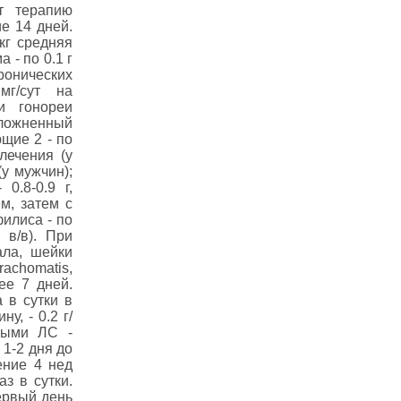
т терапию
ие 14 дней.
кг средняя
 - по 0.1 г
 хронических
мг/сут на
и гонореи
сложненный
ющие 2 - по
лечения (у
(у мужчин);
0.8-0.9 г,
м, затем с
илиса - по
 в/в). При
ала, шейки
chomatis,
ее 7 дней.
 в сутки в
у, - 0.2 г/
ными ЛС -
 1-2 дня до
ение 4 нед
аз в сутки.
первый день