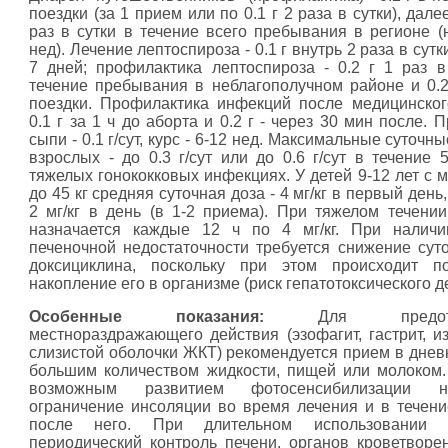
поездки (за 1 прием или по 0.1 г 2 раза в сутки), далее
раз в сутки в течение всего пребывания в регионе (
нед). Лечение лептоспироза - 0.1 г внутрь 2 раза в сутк
7 дней; профилактика лептоспироза - 0.2 г 1 раз 
течение пребывания в неблагополучном районе и 0.2
поездки. Профилактика инфекций после медицинског
0.1 г за 1 ч до аборта и 0.2 г - через 30 мин после. 
сыпи - 0.1 г/сут, курс - 6-12 нед. Максимальные суточн
взрослых - до 0.3 г/сут или до 0.6 г/сут в течение 
тяжелых гонококковых инфекциях. У детей 9-12 лет с 
до 45 кг средняя суточная доза - 4 мг/кг в первый день,
2 мг/кг в день (в 1-2 приема). При тяжелом течени
назначается каждые 12 ч по 4 мг/кг. При наличи
печеночной недостаточности требуется снижение сут
доксициклина, поскольку при этом происходит по
накопление его в организме (риск гепатотоксического д
Особенные показания:
Для предотвр
местнораздражающего действия (эзофагит, гастрит, и
слизистой оболочки ЖКТ) рекомендуется прием в днев
большим количеством жидкости, пищей или молоком.
возможным развитием фотосенсибилизации не
ограничение инсоляции во время лечения и в течени
после него. При длительном использовании 
периодический контроль печени, органов кроветворе