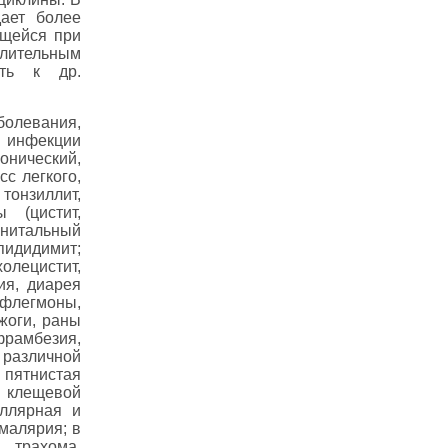
дает более
ющейся при
лительным
сть к др.
левания,
 инфекции
онический,
с легкого,
онзиллит,
 (цистит,
енитальный
пидидимит;
олецистит,
ия, диарея
(флегмоны,
жоги, раны
фрамбезия,
различной
, пятнистая
 клещевой
иллярная и
 малярия; в
 трахома,