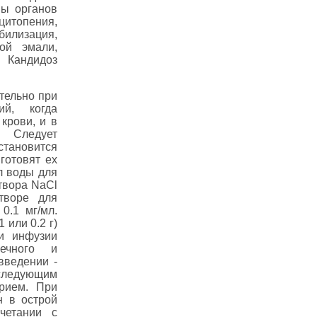
ны органов
итопения,
илизация,
ой эмали,
 Кандидоз
тельно при
ий, когда
крови, и в
. Следует
тановится
готовят ex
мл воды для
твора NaCl
творе для
0.1 мг/мл.
 или 0.2 г)
ри инфузии
ечного и
введении -
оследующим
рием. При
н в острой
четании с