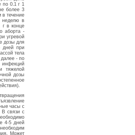
 по 0.1 г 1
не более 3
и в течение
в неделю в
 г в конце
о аборта -
При угревой
ые дозы для
5 дней при
массой тела
 далее - по
и инфекций
и тяжелой
очной дозы
степенное
ействия).
ащения
зъязвление
ные часы с
 В связи с
обходимо
е 4-5 дней
необходим
ния. Может