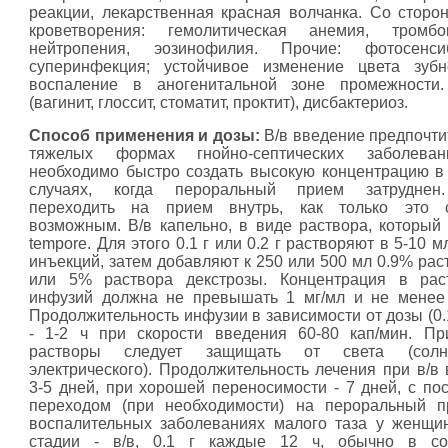
реакции, лекарственная красная волчанка. Со сторо
кроветворения: гемолитическая анемия, тромбоц
нейтропения, эозинофилия. Прочие: фотосенсиб
суперинфекция; устойчивое изменение цвета зубн
воспаление в аногенитальной зоне промежности.
(вагинит, глоссит, стоматит, проктит), дисбактериоз.
Способ применения и дозы:
В/в введение предпочти
тяжелых формах гнойно-септических заболеван
необходимо быстро создать высокую концентрацию в 
случаях, когда пероральный прием затруднен
переходить на прием внутрь, как только это с
возможным. В/в капельно, в виде раствора, который 
tempore. Для этого 0.1 г или 0.2 г растворяют в 5-10 
инъекций, затем добавляют к 250 или 500 мл 0.9% рас
или 5% раствора декстрозы. Концентрация в рас
инфузий должна не превышать 1 мг/мл и не менее 
Продолжительность инфузии в зависимости от дозы (0.1
- 1-2 ч при скорости введения 60-80 кап/мин. П
растворы следует защищать от света (солн
электрического). Продолжительность лечения при в/в 
3-5 дней, при хорошей переносимости - 7 дней, с п
переходом (при необходимости) на пероральный п
воспалительных заболеваниях малого таза у женщи
стадии - в/в, 0.1 г каждые 12 ч, обычно в со