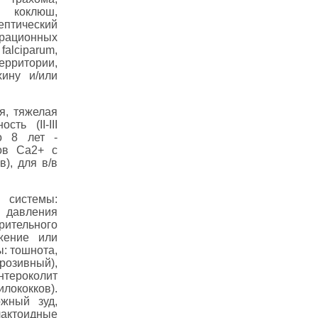
; коклюш,
птический
рационных
alciparum,
ерритории,
ину и/или
я, тяжелая
ть (II-III
до 8 лет -
ов Ca2+ с
), для в/в
системы:
 давления
зрительного
жение или
: тошнота,
эрозивный),
нтероколит
лококков).
ожный зуд,
лактоидные