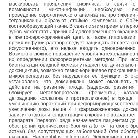
маскировать проявления сифилиса, в связи 
возможности микст-инфекции необходимо еже
проведение серологического анализа на протяжении 
тетрациклины образуют стойкие комплексы с Ca2
костнообразующей ткани. В связи с этим прием в пери
зубов может стать причиной долговременного окрашив
в желто-серо-коричневый цвет, а также гипоплазии
время инфузии раствор следует защищать от света (со
искусственного), его нельзя вводить одновременно
Возможно ложное повышение уровня катехоламинов 
их определении флюоресцентным методом. При исс
биоптата щитовидной железы у пациентов, длительно 
доксициклин, возможно темно-коричневое прокрашиван
микропрепаратах без нарушения ее функции. В эк
установлено, что доксициклин может оказывать т
действие на развитие плода (задержка развития 
блокирует металлопротеазы (ферменты, катал
деградацию коллагена и протеогликанов) в хряще, 
уменьшению поражений при деформирующем остеоар
увеличении дозы выше 4 г фармакокинетика докси
зависит от дозы и концентрация в крови не возрастает.
препарата "первого" ряда назначается пациентам до 
обострении хронического бронхита (в т.ч. на фоне бр
астмы) без сопутствующих заболеваний (эти обостр
вызваны Haemophilus influenzae). Эффективен при 