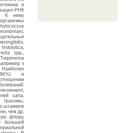
ротеинов в
ноацил-РНК
. К нему
организмы
phylococcus
neumoniae
),
цательные
eningitidis
,
istolytica,
nella spp
.,
, Treponema
 например к
 Наиболее
96%) и
 отношении
болеваний:
легионелл,
елей сапа,
 трахомы,
во штаммов
ни, чем др.
ную флору,
и большей
ериальной
циклины. В