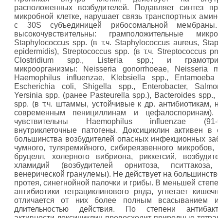
расположенных возбудителей. Подавляет синтез п
микробной клетке, нарушает связь транспортных ами
с 30S субъединицей рибосомальной мембраны
высокочувствительны: грамположительные микро
Staphylococcus spp. (в т.ч.
Staphylococcus aureus
,
Sta
epidermidis
), Streptococcus spp. (в т.ч.
Streptococcus p
Clostridium spp., Listeria spp.; и грамотри
микроорганизмы:
Neisseria gonorrhoeae
,
Neisseria m
Haemophilus influenzae
, Klebsiella spp., Entamoeba h
Escherichia coli
,
Shigella spp
., Enterobacter,
Salmo
Yersinia spp. (ранее Pasteurella spp.), Bacteroides spp.
spp. (в т.ч. штаммы, устойчивые к др. антибиотикам,
современным пенициллинам и цефалоспоринам).
чувствительны
Haemophilus influenzae
(91-
внутриклеточные патогены. Доксициклин активен в
большинства возбудителей опасных инфекционных за
чумного, туляремийного, сибиреязвенного микробов, 
бруцелл, холерного вибриона, риккетсий, возбудит
хламидий (возбудителей орнитоза, пситтакоза,
венерической гранулемы). Не действует на большинст
протея, синегнойной палочки и грибы. В меньшей степе
антибиотики тетрациклинового ряда, угнетает кишеч
отличается от них более полным всасыванием 
длительностью действия. По степени антибакт
активности доксициклин превосходит природные тетра