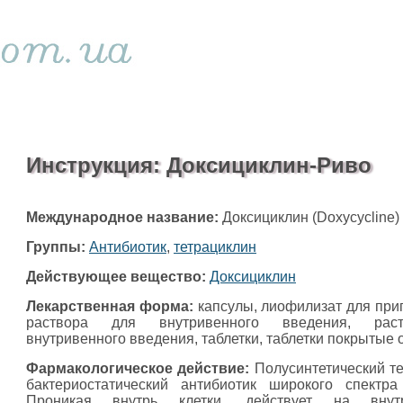
Инструкция: Доксициклин-Риво
Международное название:
Доксициклин (Doxycycline)
Группы:
Антибиотик
,
тетрациклин
Действующее вещество:
Доксициклин
Лекарственная форма:
капсулы, лиофилизат для при
раствора для внутривенного введения, рас
внутривенного введения, таблетки, таблетки покрытые 
Фармакологическое действие:
Полусинтетический те
бактериостатический антибиотик широкого спектра
Проникая внутрь клетки, действует на внутр