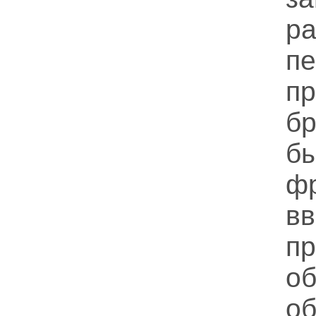
ра
пе
п
б
б
ф
в
п
о
об