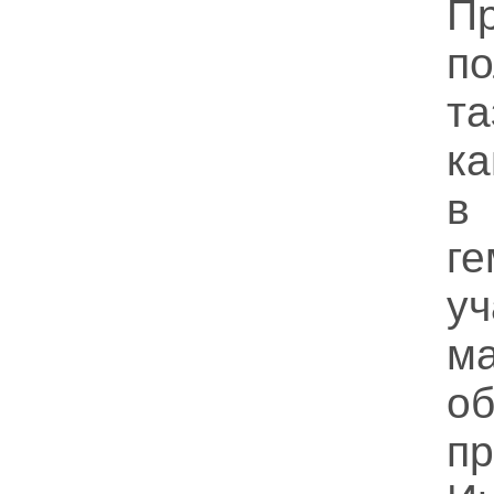
П
по
т
ка
в
г
у
м
о
пр