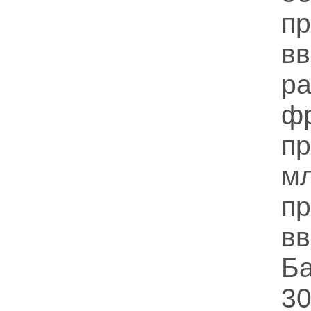
пр
в
р
ф
пр
м
п
в
Б
30