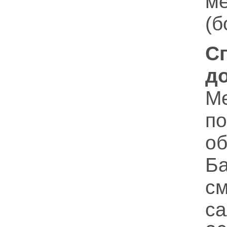
м
(б
С
д
М
по
о
Ба
с
с