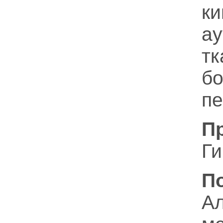
ау
тк
б
пе
П
Ги
П
А