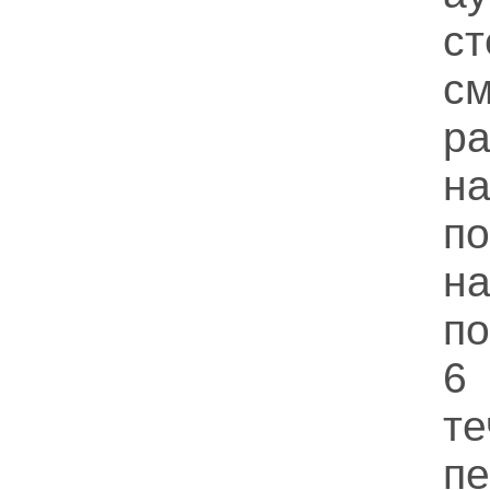
с
см
р
н
по
н
по
6
т
п