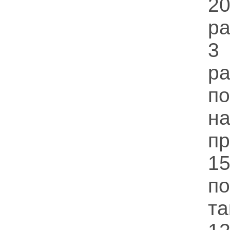
2
ра
3
р
п
на
п
1
п
та