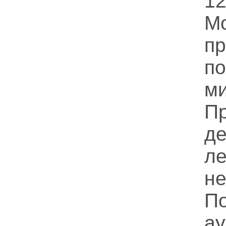
1
М
п
п
ми
П
д
л
н
П
ау