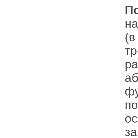
П
на
(в
т
р
а
ф
по
о
з