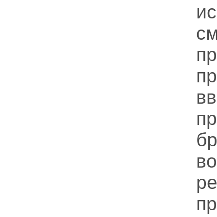
ис
с
п
п
в
п
б
в
р
п