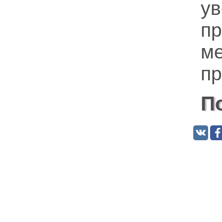
у
п
м
пр
П