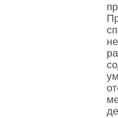
п
П
с
н
р
с
у
о
м
де