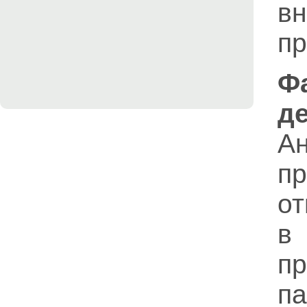
в
п
Ф
д
Ан
п
от
в
п
п