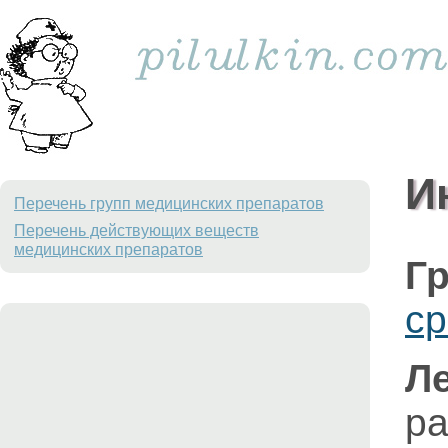
И
Перечень групп медицинских препаратов
Перечень действующих веществ
медицинских препаратов
Гр
ср
Л
р