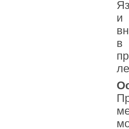
Яз
и
вн
в
п
ле
О
П
м
м