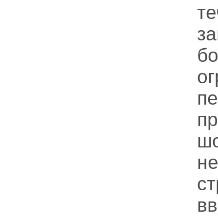
т
за
ог
п
п
ш
н
с
в