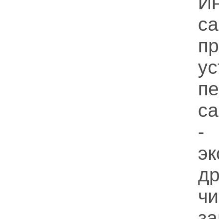
И
с
п
у
п
с
-
э
д
ч
з