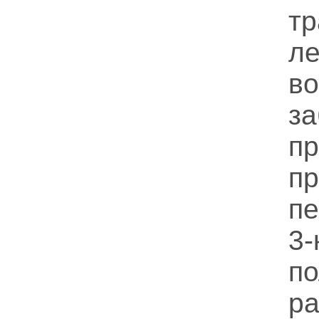
т
л
в
з
пр
п
пе
3
п
р