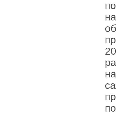
п
н
о
п
20
ра
н
с
п
п