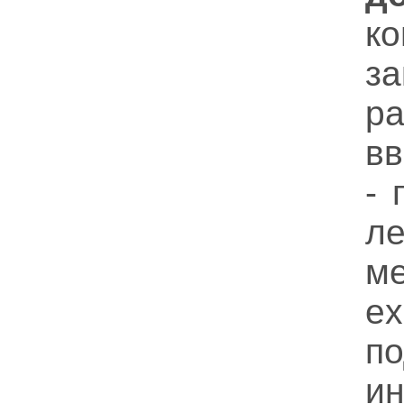
к
з
р
в
- 
л
ме
e
п
и