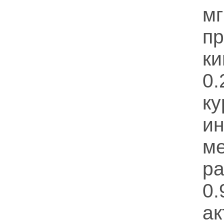
м
п
к
0.
к
и
м
ра
0
ак