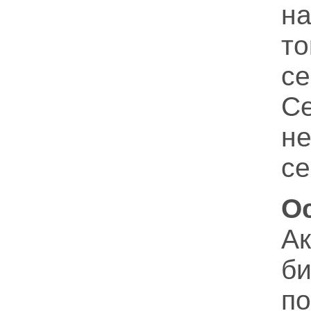
на
то
с
Се
не
се
О
А
би
п