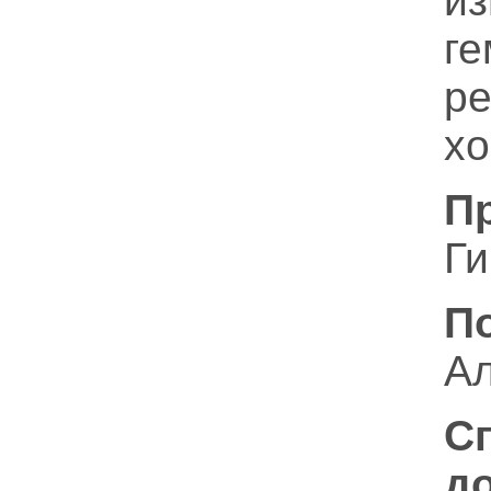
и
г
р
хо
П
Ги
П
Ал
С
д