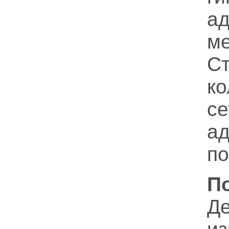
а
ме
С
к
с
а
по
П
Д