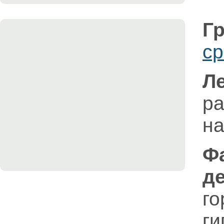
Гр
ср
Л
р
на
Ф
д
г
г