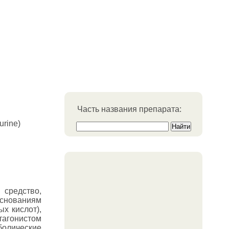
Часть названия препарата:
rine)
средство,
основаниям
ых кислот),
тагонистом
болические