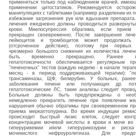
применяться только под наблюдением врачей, имею
применении цитостатиков. Рекомендуется осторож
манипуляциях с таблетками (например разделении их п
избежание загрязнения рук или вдыхания препарата
лечения ежедневно должны проводиться развернут
крови. Миелосупрессия обратима, если прием 
прекращен своевременно. После завершения лече
лейкоцитов и тромбоцитов может продолжать 
(отсроченное действие), поэтому при первых 
чрезмерно большого снижения их количества лече
быть временно прекращено. Раннее вы
гепатотоксичности обеспечивается регулярным пр
"печеночных" тестов (каждую неделю - в начале терап
месяц - в период поддерживающей терапии): "пе
трансаминазы, ЩФ, билирубин. У больных, ране
заболевания печени или получающих др. пот
гепатотоксические ЛС, такие анализы следует прово
Больные должны быть предупреждены о необх
немедленно прекратить лечение при появлении же
нарушения обычно обратимы при своевременном пр
приема меркаптопурина. Во время индукции ремис
происходит быстрый лизис клеток, следует контр
концентрацию мочевой кислоты в крови и моче во
гиперурикемии и/или гиперурикозурии и риска
мочекислого нефроуролитиаза. Для предот