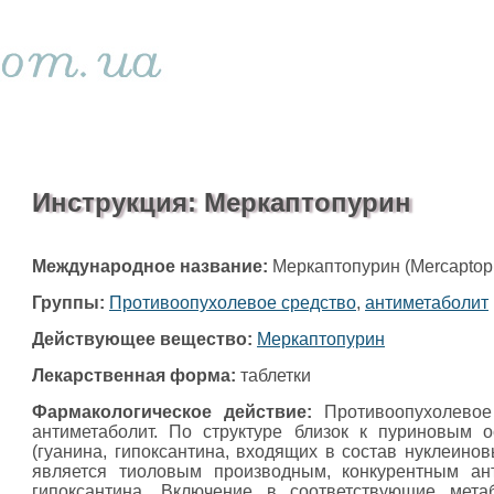
Инструкция: Меркаптопурин
Международное название:
Меркаптопурин (Mercaptopu
Группы:
Противоопухолевое средство
,
антиметаболит
Действующее вещество:
Меркаптопурин
Лекарственная форма:
таблетки
Фармакологическое действие:
Противоопухолевое 
антиметаболит. По структуре близок к пуриновым 
(гуанина, гипоксантина, входящих в состав нуклеинов
является тиоловым производным, конкурентным ан
гипоксантина. Включение в соответствующие мета