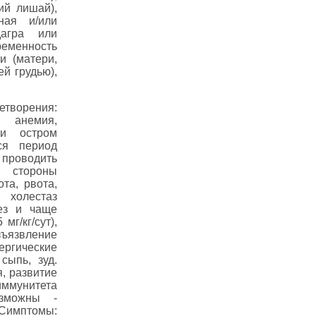
ий лишай),
ная и/или
дагра или
ременность
и (матери,
й грудью),
творения:
, анемия,
ри остром
ся период
о проводить
о стороны
та, рвота,
холестаз
нез и чаще
г/кг/сут),
изъязвление
ргические
сыпь, зуд.
, развитие
ммунитета
озможны -
Симптомы: