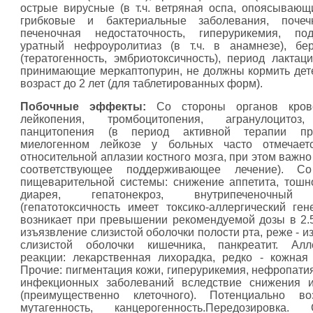
острые вирусные (в т.ч. ветряная оспа, опоясывающ
грибковые и бактериальные заболевания, почеч
печеночная недостаточность, гиперурикемия, по
уратный нефроуролитиаз (в т.ч. в анамнезе), бе
(тератогенность, эмбриотоксичность), период лактаци
принимающие меркаптопурин, не должны кормить дете
возраст до 2 лет (для таблетированных форм).
Побочные эффекты:
Со стороны органов крове
лейкопения, тромбоцитопения, агранулоцитоз
панцитопения (в период активной терапии п
миелогенном лейкозе у больных часто отмечает
относительной аплазии костного мозга, при этом важн
соответствующее поддерживающее лечение). С
пищеварительной системы: снижение аппетита, тошно
диарея, гепатонекроз, внутрипеченочный 
(гепатотоксичность имеет токсико-аллергический ге
возникает при превышении рекомендуемой дозы в 2.5 м
изъязвление слизистой оболочки полости рта, реже - 
слизистой оболочки кишечника, панкреатит. Алле
реакции: лекарственная лихорадка, редко - кожная 
Прочие: пигментация кожи, гиперурикемия, нефропатия
инфекционных заболеваний вследствие снижения и
(преимущественно клеточного). Потенциально в
мутагенность, канцерогенность.Передозировка. 