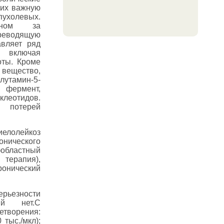
щих важную
пухолевых.
ином за
реводящую
авляет ряд
, включая
оты. Кроме
вещество,
амин-5-
фермент,
леотидов.
с потерей
иелолейкоз
онического
областный
терапия),
нический
ерьезности
ий нет.C
творения:
 тыс./мкл);