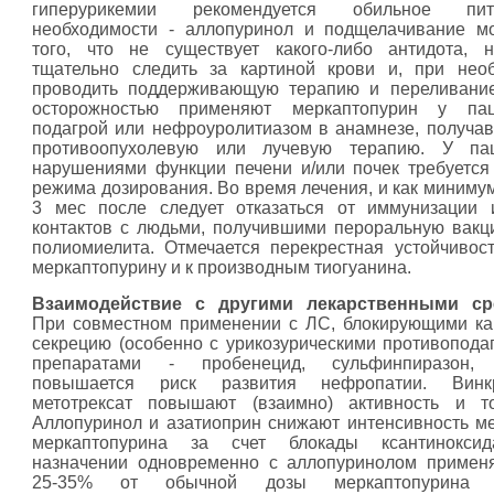
гиперурикемии рекомендуется обильное пи
необходимости - аллопуринол и подщелачивание м
того, что не существует какого-либо антидота, 
тщательно следить за картиной крови и, при нео
проводить поддерживающую терапию и переливание
осторожностью применяют меркаптопурин у па
подагрой или нефроуролитиазом в анамнезе, получа
противоопухолевую или лучевую терапию. У па
нарушениями функции печени и/или почек требуется
режима дозирования. Во время лечения, и как минимум
3 мес после следует отказаться от иммунизации 
контактов с людьми, получившими пероральную вакц
полиомиелита. Отмечается перекрестная устойчивост
меркаптопурину и к производным тиогуанина.
Взаимодействие с другими лекарственными ср
При совместном применении с ЛС, блокирующими к
секрецию (особенно с урикозурическими противопода
препаратами - пробенецид, сульфинпиразон, 
повышается риск развития нефропатии. Винк
метотрексат повышают (взаимно) активность и то
Аллопуринол и азатиоприн снижают интенсивность м
меркаптопурина за счет блокады ксантинокси
назначении одновременно с аллопуринолом примен
25-35% от обычной дозы меркаптопурина (