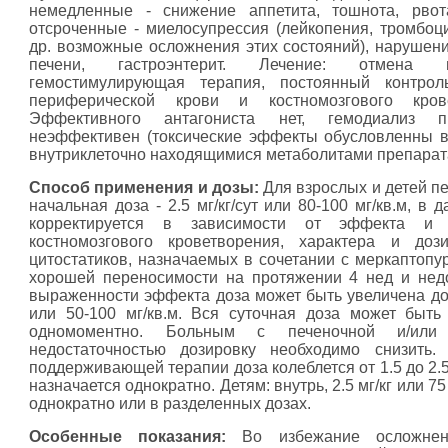
немедленные - снижение аппетита, тошнота, рвот
отсроченные - миелосупрессия (лейкопения, тромбоц
др. возможные осложнения этих состояний), нарушен
печени, гастроэнтерит. Лечение: отмена пр
гемостимулирующая терапия, постоянный контрол
периферической крови и костномозгового крове
Эффективного антагониста нет, гемодиализ пр
неэффективен (токсические эффекты обусловленны 
внутриклеточно находящимися метаболитами препарат
Способ применения и дозы:
Для взрослых и детей п
начальная доза - 2.5 мг/кг/сут или 80-100 мг/кв.м, в
корректируется в зависимости от эффекта и 
костномозгового кроветворения, характера и доз
цитостатиков, назначаемых в сочетании с меркаптопу
хорошей переносимости на протяжении 4 нед и нед
выраженности эффекта доза может быть увеличена до 5
или 50-100 мг/кв.м. Вся суточная доза может быть
одномоментно. Больным с печеночной и/или 
недостаточностью дозировку необходимо снизить.
поддерживающей терапии доза колеблется от 1.5 до 2.5 
назначается однократно. Детям: внутрь, 2.5 мг/кг или 75 
однократно или в разделенных дозах.
Особенные показания:
Во избежание осложнен