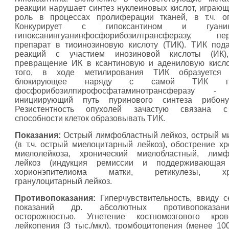
реакции нарушает синтез нуклеиновых кислот, играю
роль в процессах пролиферации тканей, в т.ч. о
Конкурирует с гипоксантином и гуан
гипоксанингуанинфосфорибозилтрансферазу, пе
препарат в тиоинозиновую кислоту (ТИК). ТИК под
реакций с участием инозиновой кислоты (ИК)
превращение ИК в ксантиновую и адениловую кисл
того, в ходе метилирования ТИК образуется 
блокирующее наряду с самой ТИК глут
фосфорибозилпирофосфатаминотрансферазу - 
инициирующий путь пуринового синтеза рибонук
Резистентность опухолей зачастую связана 
способности клеток образовывать ТИК.
Показания:
Острый лимфобластный лейкоз, острый м
(в т.ч. острый миелоцитарный лейкоз), обострение хр
миелолейкоза, хронический миелобластный, лимф
лейкоз (индукция ремиссии и поддерживающая 
хорионэпителиома матки, ретикулезы, хро
гранулоцитарный лейкоз.
Противопоказания:
Гиперчувствительность, ввиду с
показаний др. абсолютных противопоказан
осторожностью. Угнетение костномозгового крове
лейкопения (3 тыс./мкл), тромбоцитопения (менее 100