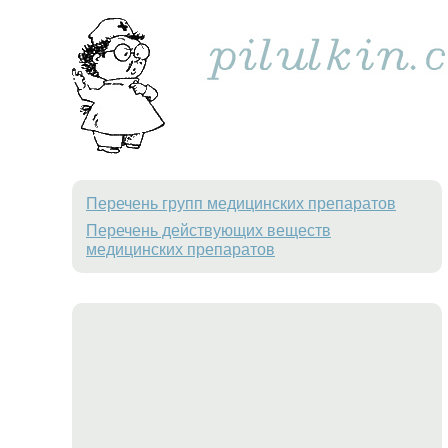
Перечень групп медицинских препаратов
Перечень действующих веществ
медицинских препаратов