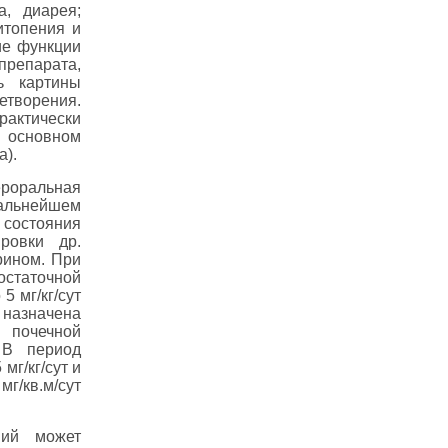
а, диарея;
итопения и
ие функции
епарата,
ь картины
творения.
актически
в основном
а).
ероральная
 дальнейшем
состояния
ировки др.
рином. При
остаточной
 мг/кг/сут
 назначена
почечной
 В период
мг/кг/сут и
мг/кв.м/сут
ий может