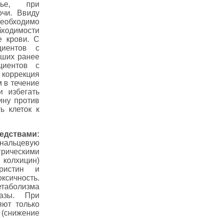
тье, при
очи. Ввиду
необходимо
бходимости
 крови. С
циентов с
вших ранее
циентов с
 коррекция
 в течение
и избегать
ину против
ь клеток к
едствами:
анальцевую
грическими
колхицин)
ристин и
ксичность.
етаболизма
дазы. При
яют только
снижение