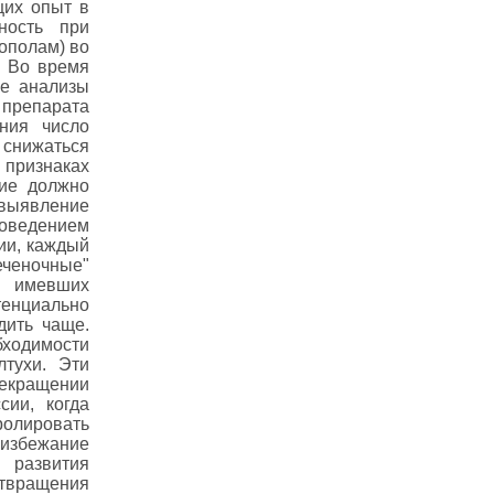
щих опыт в
ность при
ополам) во
. Во время
ые анализы
препарата
ния число
снижаться
признаках
ние должно
явление
оведением
ии, каждый
ченочные"
е имевших
енциально
дить чаще.
одимости
лтухи. Эти
екращении
сии, когда
олировать
 избежание
 развития
вращения