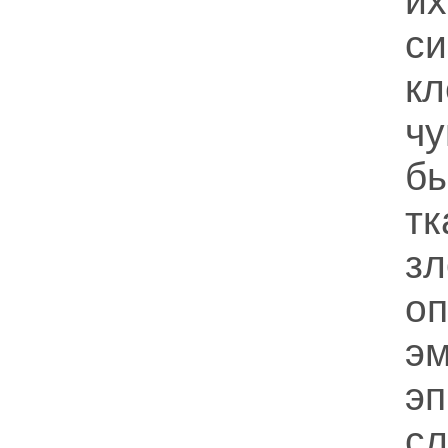
их
с
к
чу
б
т
зл
оп
э
э
с