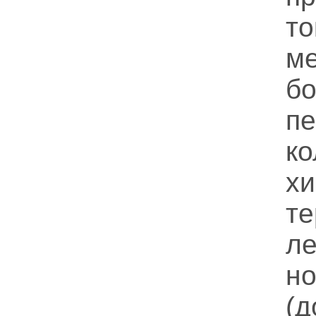
то
м
б
пе
к
х
т
л
н
(д