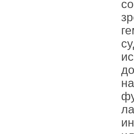
с
з
г
с
и
д
н
ф
л
ин