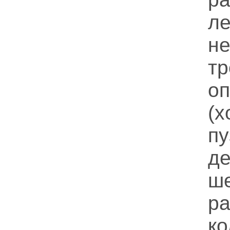
ле
не
тр
оп
(х
п
д
ше
р
к