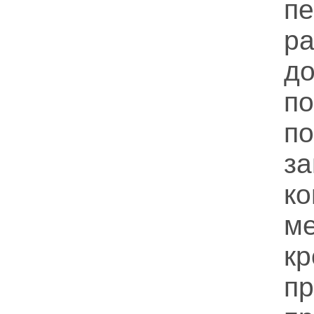
п
р
д
п
п
з
ко
ме
п