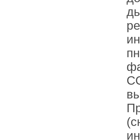
д
р
и
п
ф
С
вы
П
(с
и