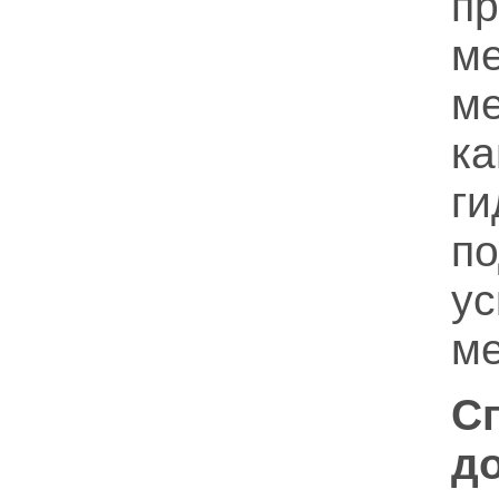
пр
м
м
к
г
по
у
ме
С
д