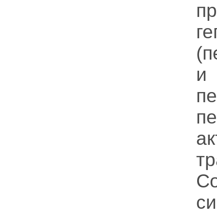
п
ге
(
и
п
п
а
тр
С
с