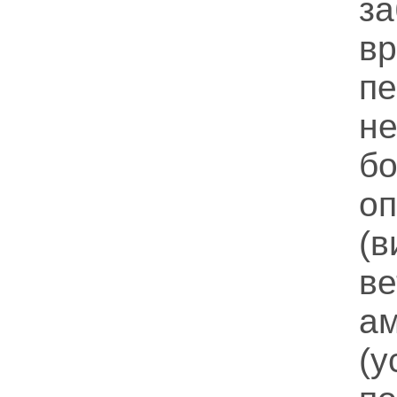
за
в
п
н
бо
о
(
в
а
(