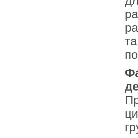
д
р
р
т
по
Ф
д
Пр
ци
г