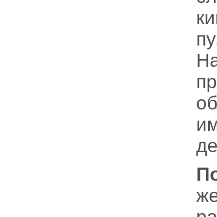
к
п
п
об
и
де
П
ж
р