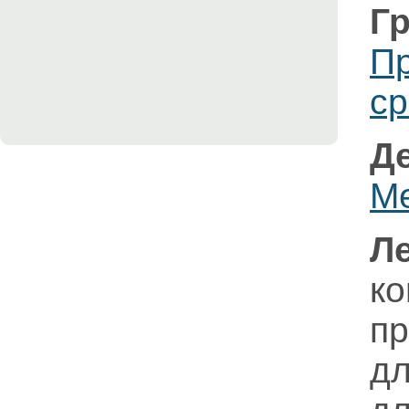
Г
П
ср
Д
Ме
Л
к
п
дл