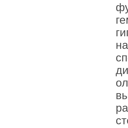
фу
ге
ги
н
сп
ди
ол
в
р
ст