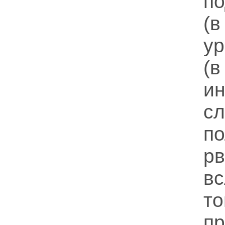
п
(
у
(
и
с
п
р
в
т
п