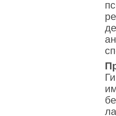
п
р
д
а
сп
П
Ги
и
б
л