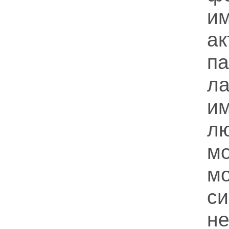
и
ак
п
л
и
л
м
м
с
н