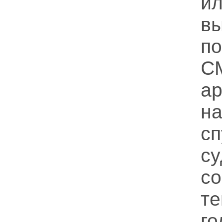
и
в
п
С
ар
н
с
су
с
т
го