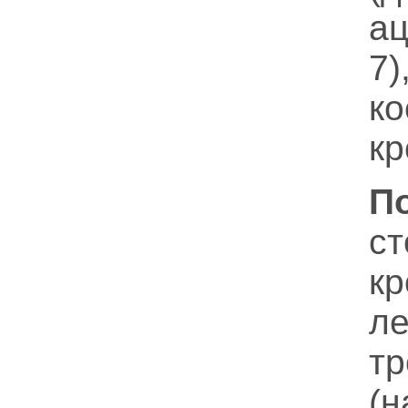
а
7
ко
кр
П
с
кр
л
т
(