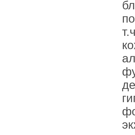
б
по
т
к
а
фу
д
г
фо
эк