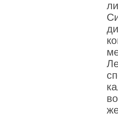
л
С
д
ко
м
Л
сп
к
в
ж