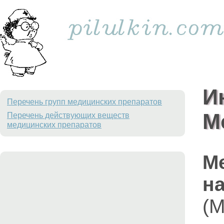
И
Перечень групп медицинских препаратов
М
Перечень действующих веществ
медицинских препаратов
М
на
(M