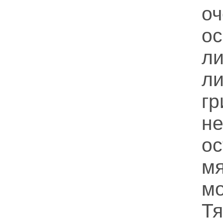
о
о
л
ли
г
не
о
м
м
Т