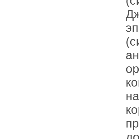
(
Д
э
(
а
о
к
на
к
п
д