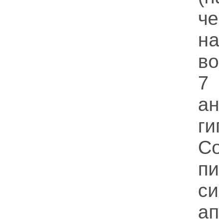
ч
н
в
7
ан
ги
п
с
ап