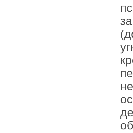
пс
з
(д
уг
к
пе
не
о
де
об