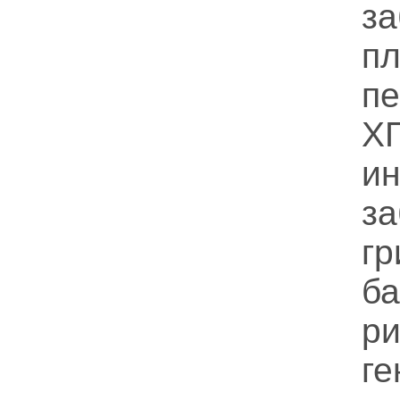
з
п
п
Х
и
з
г
б
р
ге