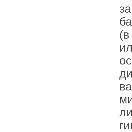
за
б
(в
ил
о
ди
в
м
л
г