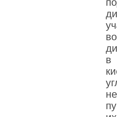
по
ди
у
во
д
в
к
у
н
п