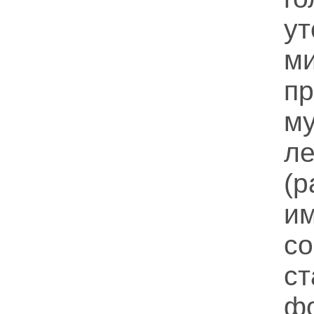
ут
ми
пр
м
л
(
и
со
ст