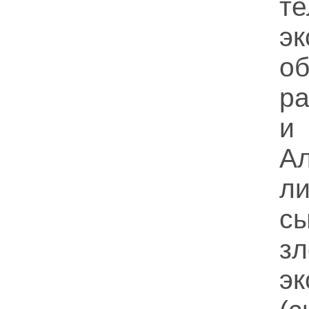
те
эк
об
р
и
А
л
с
зл
э