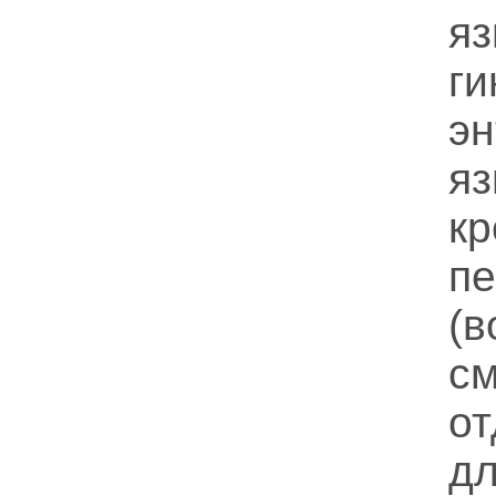
я
ги
э
я
к
п
(
с
о
д