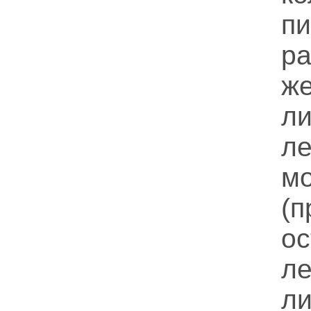
п
р
же
л
л
м
(п
о
л
л