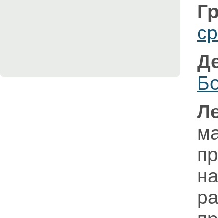
Гр
ср
Д
Бо
Л
м
п
н
р