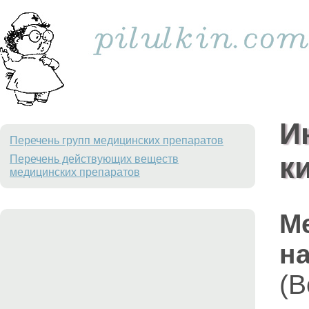
И
Перечень групп медицинских препаратов
к
Перечень действующих веществ
медицинских препаратов
М
на
(B