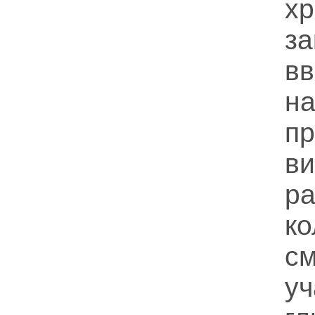
х
за
в
н
пр
в
р
к
с
у