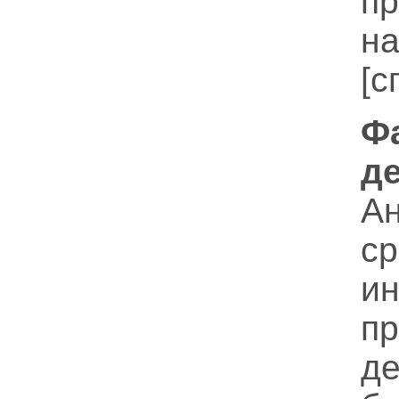
п
н
[с
Ф
д
Ан
ср
и
пр
д