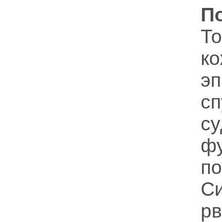
П
Т
ко
эп
с
с
ф
по
С
рв