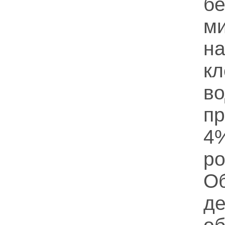
бе
м
н
к
во
п
4
ро
О
д