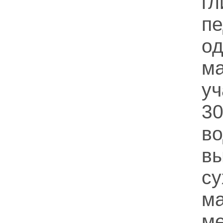
г
п
о
м
уч
3
в
в
с
м
ме