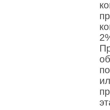
ко
п
к
2
П
о
п
и
п
э