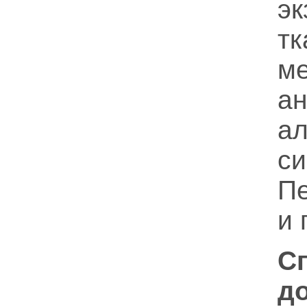
э
т
м
а
а
си
Пе
и 
С
д