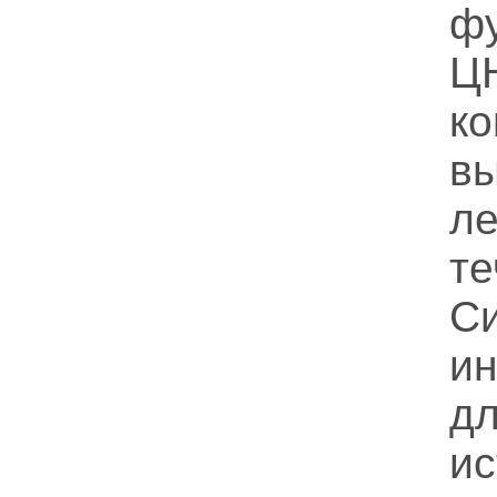
ф
Ц
к
в
л
т
С
и
д
и