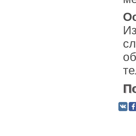
О
И
с
о
те
П