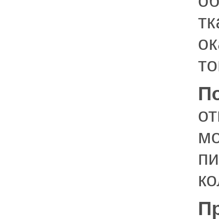
об
т
о
то
П
о
м
п
ко
П