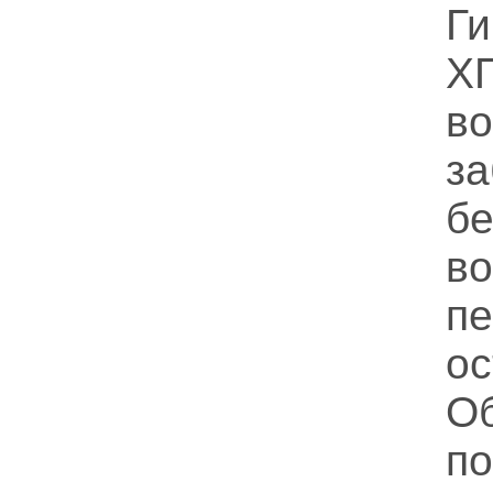
Ги
в
з
б
в
п
ос
О
по