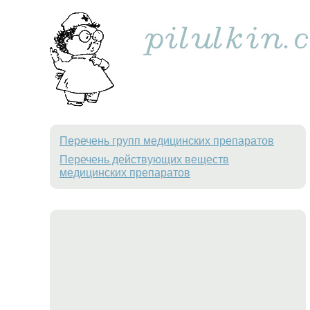
Перечень групп медицинских препаратов
Перечень действующих веществ
медицинских препаратов