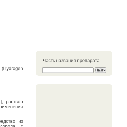
Часть названия препарата:
(Hydrogen
, раствор
применения
едство из
одорода с