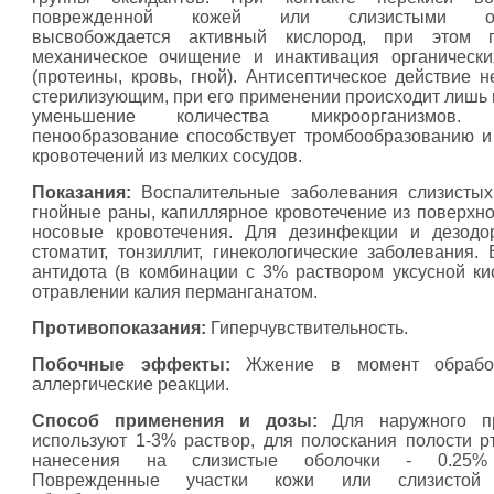
поврежденной кожей или слизистыми об
высвобождается активный кислород, при этом п
механическое очищение и инактивация органическ
(протеины, кровь, гной). Антисептическое действие н
стерилизующим, при его применении происходит лишь
уменьшение количества микроорганизмов. 
пенообразование способствует тромбообразованию и
кровотечений из мелких сосудов.
Показания:
Воспалительные заболевания слизистых
гнойные раны, капиллярное кровотечение из поверхно
носовые кровотечения. Для дезинфекции и дезодо
стоматит, тонзиллит, гинекологические заболевания. 
антидота (в комбинации с 3% раствором уксусной ки
отравлении калия перманганатом.
Противопоказания:
Гиперчувствительность.
Побочные эффекты:
Жжение в момент обработ
аллергические реакции.
Способ применения и дозы:
Для наружного п
используют 1-3% раствор, для полоскания полости рт
нанесения на слизистые оболочки - 0.25% 
Поврежденные участки кожи или слизистой 