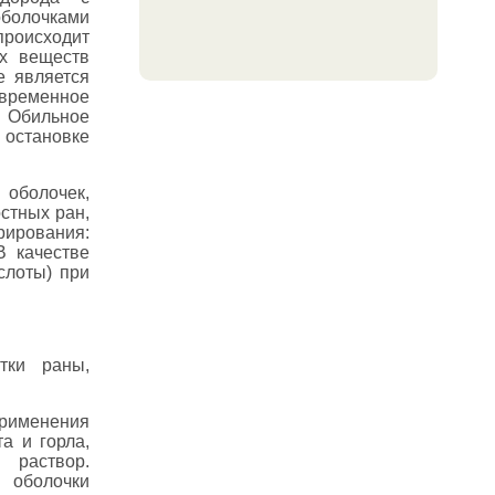
олочками
роисходит
их веществ
е является
 временное
Обильное
 остановке
 оболочек,
стных ран,
рирования:
В качестве
слоты) при
ки раны,
рименения
а и горла,
раствор.
оболочки