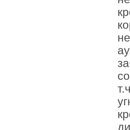
к
ко
не
а
за
с
т.
уг
к
д