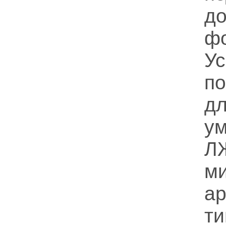
д
ф
У
п
д
у
Л
м
а
т