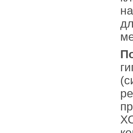
н
д
ме
П
ги
(с
р
пр
ХС
к