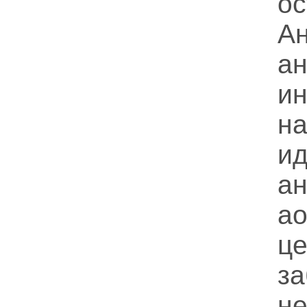
ос
Ан
ан
и
н
ид
ан
а
ц
з
не