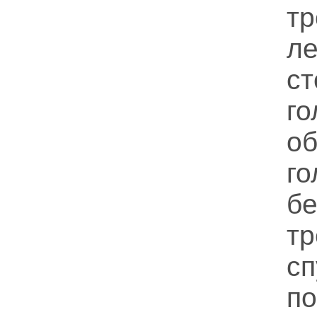
т
л
ст
го
о
го
б
т
с
п