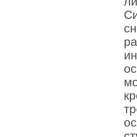
ли
С
с
р
и
о
мо
к
т
о
ст