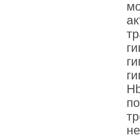
м
а
тр
ги
ги
г
H
п
тр
не