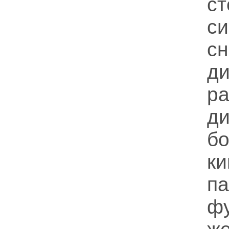
с
си
с
ди
р
ди
б
ки
п
ф