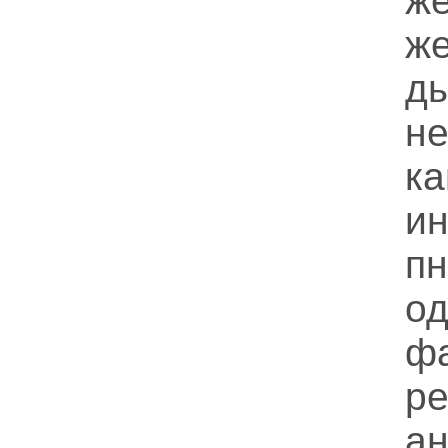
же
ж
д
н
ка
и
п
о
ф
р
а