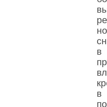
в
ре
н
с
в
п
в
кр
в
п