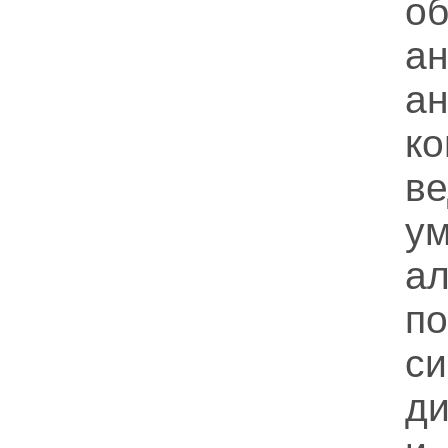
о
а
ан
к
в
у
а
п
с
ди