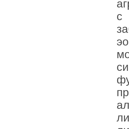
аг
с
за
э
м
с
ф
п
а
ли