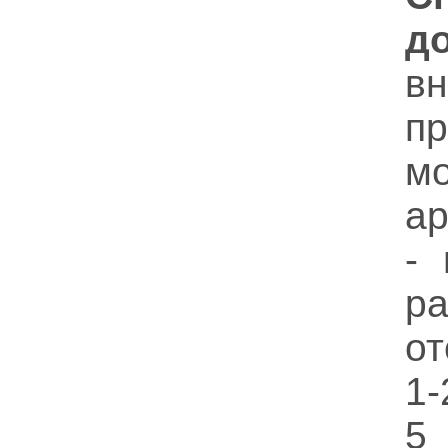
д
в
п
м
ар
-
р
от
1-
5