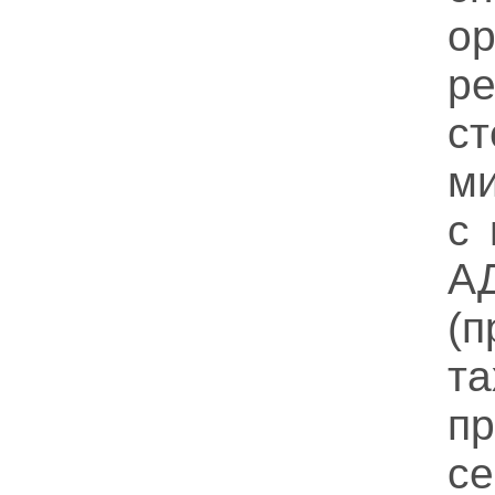
ор
ре
с
ми
с
А
(
т
пр
се