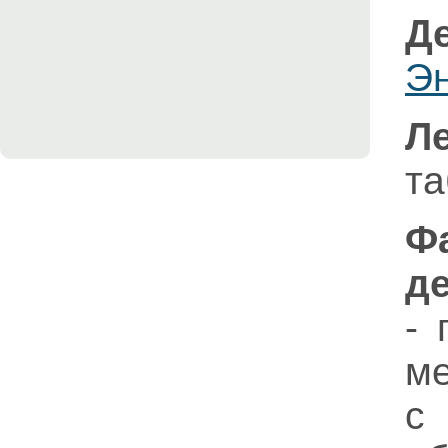
Д
Э
Л
та
Ф
д
- 
ме
с