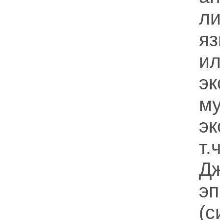
л
яз
и
эк
м
эк
т
Д
э
(