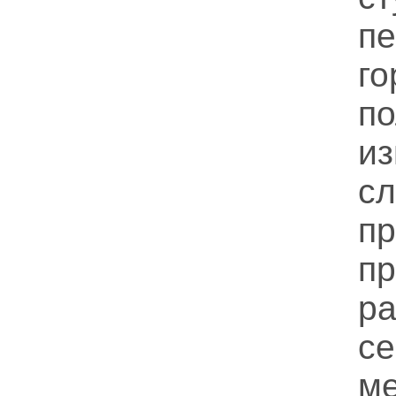
го
п
и
с
п
п
р
с
ме