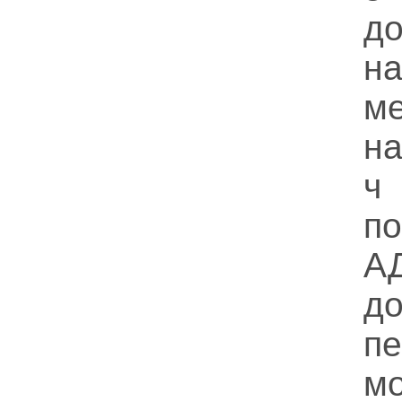
д
н
м
н
ч
п
А
д
п
мо