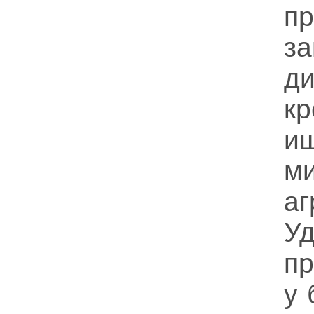
п
з
д
к
и
м
а
Уд
п
у 