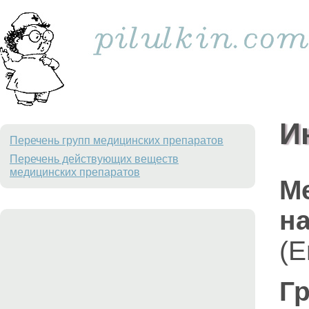
И
Перечень групп медицинских препаратов
Перечень действующих веществ
медицинских препаратов
М
на
(E
Гр