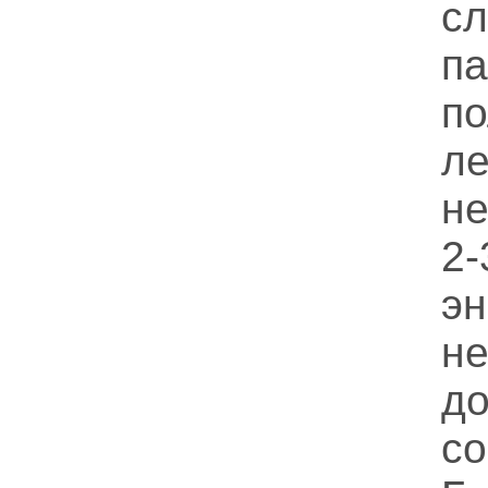
с
п
п
л
не
2
э
не
д
с