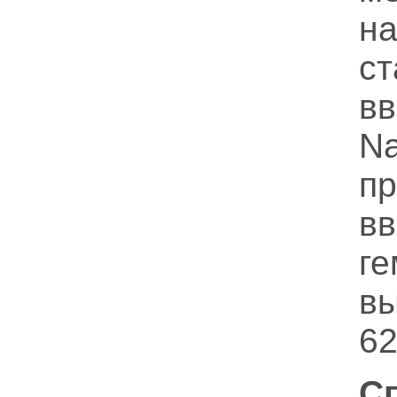
н
с
в
Na
п
вв
г
вы
62
С