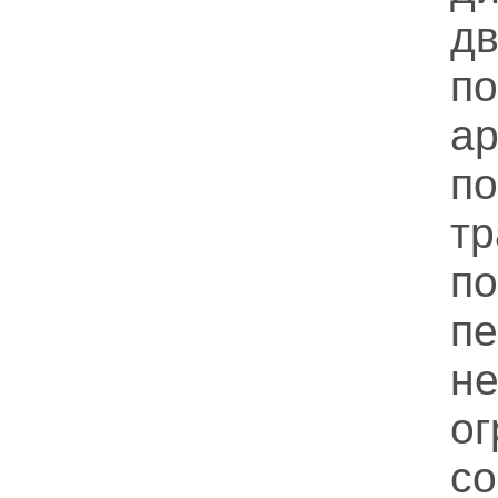
д
по
а
п
т
п
пе
не
о
со