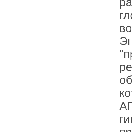
ра
гл
в
Э
"
ре
о
к
А
г
пр