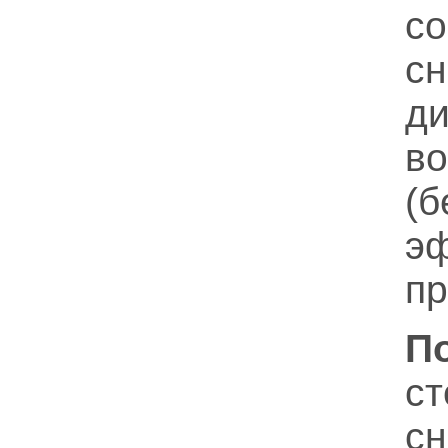
с
с
д
во
(
э
пр
П
с
с