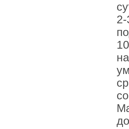
су
2
п
10
н
у
с
с
М
до