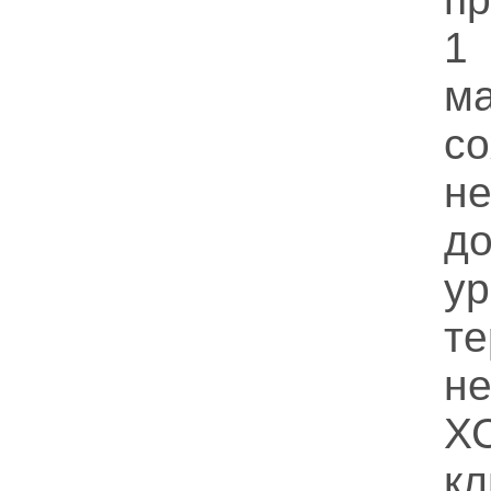
1
м
с
н
д
у
т
н
Х
к