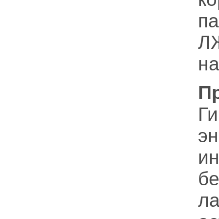
п
Л
н
П
Г
э
и
б
ла