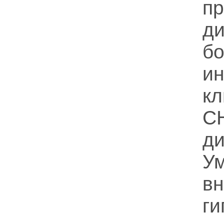
пр
д
б
и
к
С
д
У
вн
г