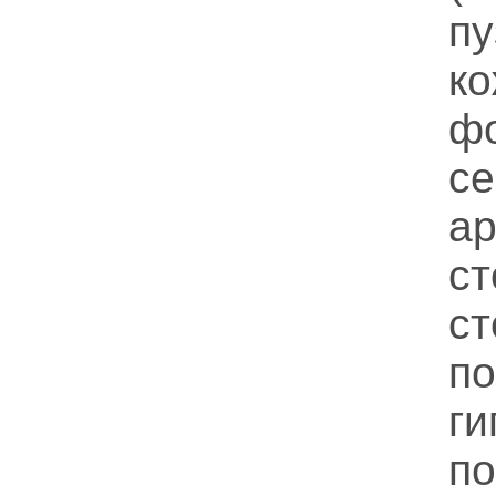
п
к
фо
се
а
с
с
по
ги
п