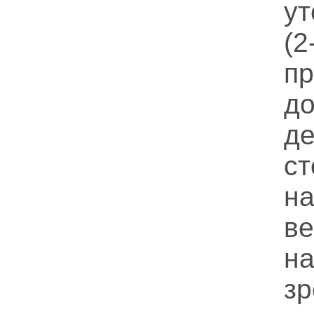
ут
(
п
д
де
с
н
ве
н
з