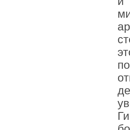
и
м
а
с
э
п
о
д
у
Г
б