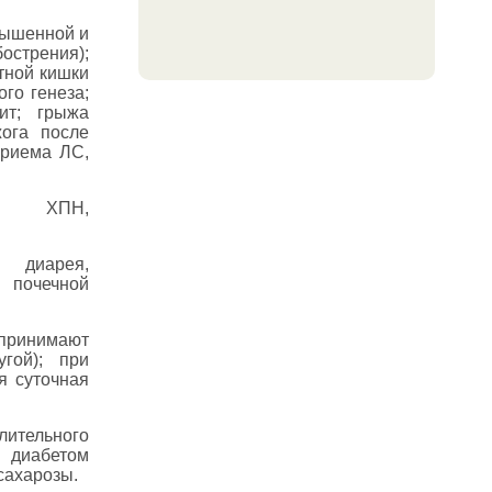
вышенной и
острения);
тной кишки
го генеза;
ит; грыжа
жога после
приема ЛС,
ь, ХПН,
 диарея,
 почечной
ринимают
гой); при
я суточная
ительного
 диабетом
сахарозы.