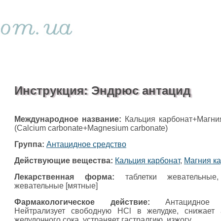
Инструкция: Эндрюс антацид
Международное название:
Кальция карбонат+Магни
(Calcium carbonate+Magnesium carbonate)
Группа:
Антацидное средство
Действующие вещества:
Кальция карбонат
,
Магния к
Лекарственная форма:
таблетки жевательные,
жевательные [мятные]
Фармакологическое действие:
Антацидное с
Нейтрализует свободную HCl в желудке, снижает 
желудочного сока, устраняет гастралгию, изжогу.