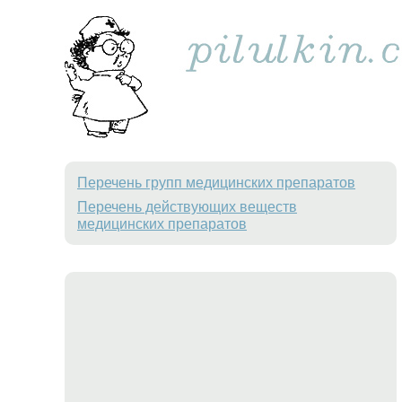
Перечень групп медицинских препаратов
Перечень действующих веществ
медицинских препаратов