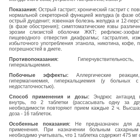
Показания:
Острый гастрит; хронический гастрит с по
нормальной секреторной функцией желудка (в фазе об
острый дуоденит; язвенная болезнь желудка и 12-перс
(в фазе обострения); симптоматические язвы различно
эрозии слизистой оболочки ЖКТ; рефлюкс-эзофаг
пищеводного отверстия диафрагмы; гастралгия, из
избыточного употребления этанола, никотина, кофе, 
погрешностей в диете.
Противопоказания:
Гиперчувствительност
гиперкальциемия.
Побочные эффекты:
Аллергические реакции,
гипермагниемия, гиперкальциемия (у больных с
недостаточностью).
Способ применения и дозы:
Эндрюс антацид п
внутрь, по 2 таблетки (рассасывать одну за дру
необходимости повторяют прием каждые 2 ч. Высша
доза - 16 таблеток.
Особенные показания:
Не предназначен для дл
применения. При назначении больным сахарным
необходимо учитывать, что 1 таблетка содержит 475 мг 