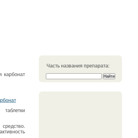
Часть названия препарата:
я карбонат
арбонат
 таблетки
редство.
активность