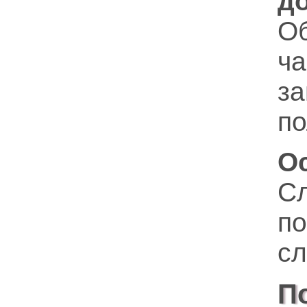
д
О
ч
за
по
О
С
п
сл
П