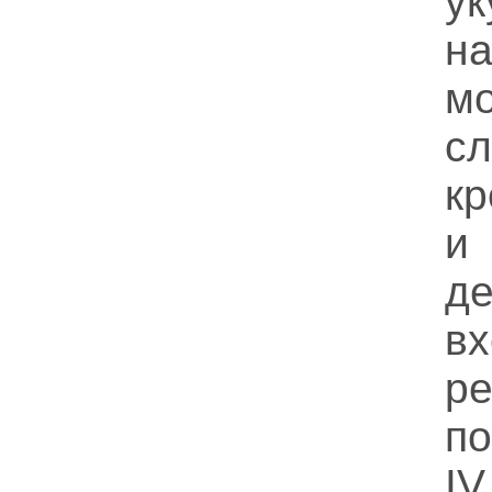
у
н
мо
с
кр
и
д
вх
ре
по
IV