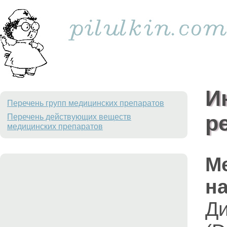
И
Перечень групп медицинских препаратов
р
Перечень действующих веществ
медицинских препаратов
М
на
Д