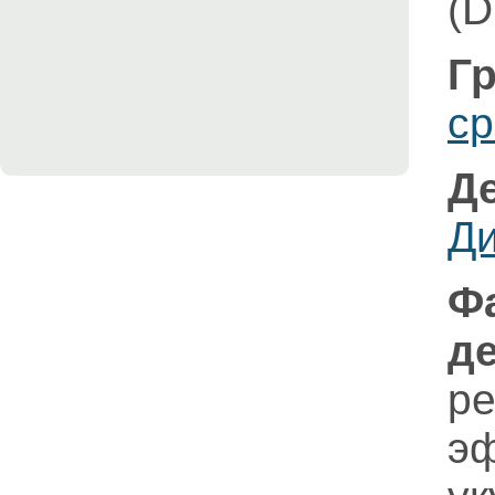
(D
Гр
ср
Д
Д
Ф
д
р
э