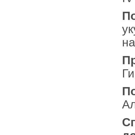
П
у
на
П
Ги
П
Ал
С