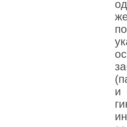
о
ж
п
у
о
з
(
и
ги
и