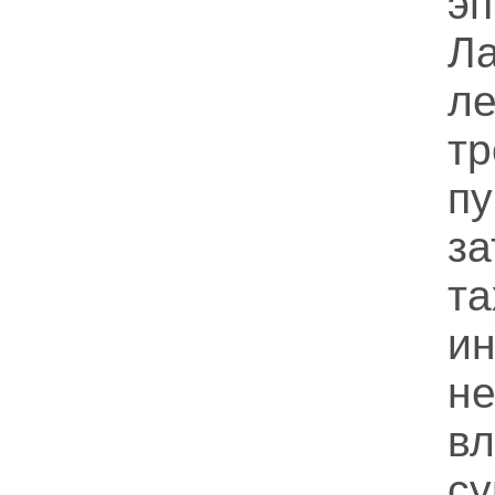
э
Ла
ле
тр
пу
з
та
и
н
вл
с