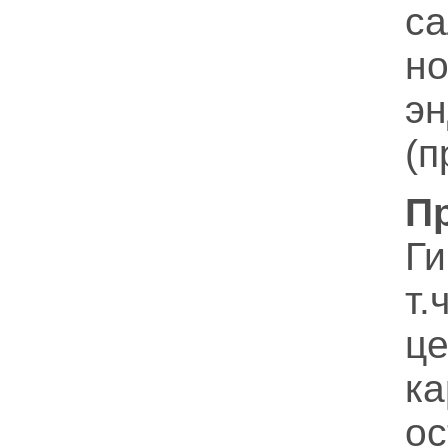
с
н
эн
(п
П
Ги
т.
ц
ка
ос