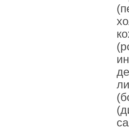
(
х
к
(р
и
де
ли
(
(д
са