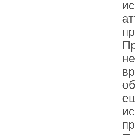
ис
ат
п
П
н
в
об
е
ис
п