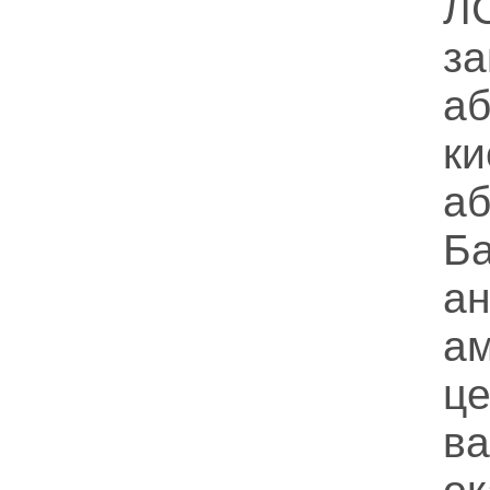
ЛС
з
а
к
аб
Б
а
ам
ц
в