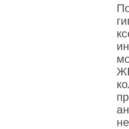
П
г
кс
и
мо
ЖК
к
п
а
не