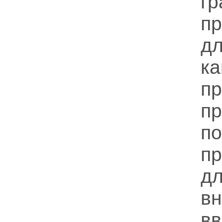
п
д
к
пр
пр
п
д
в
в