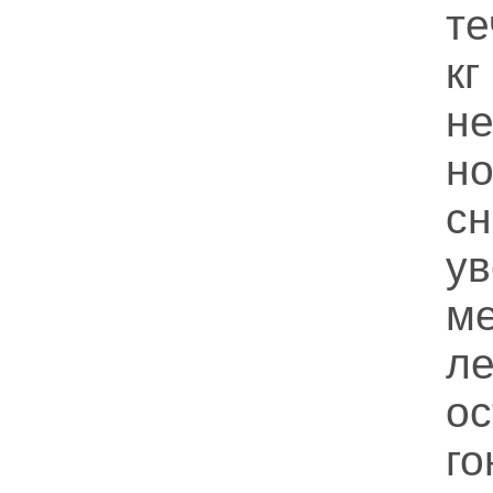
те
к
н
н
с
у
м
ле
о
г