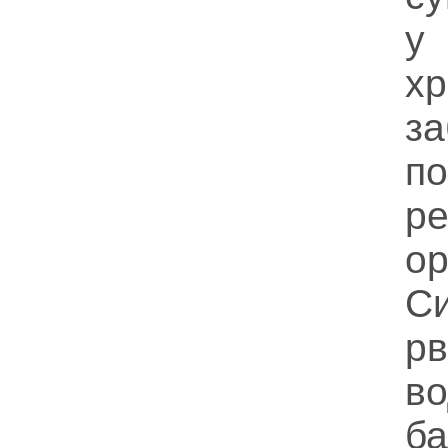
у
хр
з
п
ре
ор
С
рв
во
б