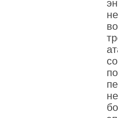
э
н
во
тр
а
с
п
п
н
б