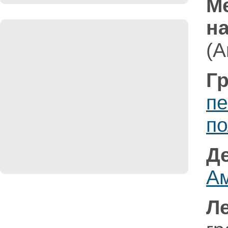
М
на
(A
Г
п
по
Д
А
Л