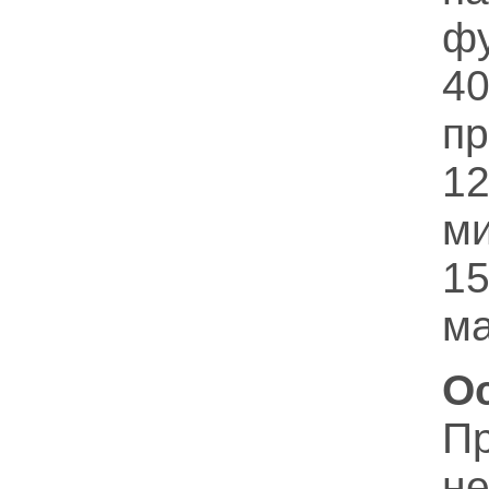
фу
40
п
12
м
1
ма
О
П
н