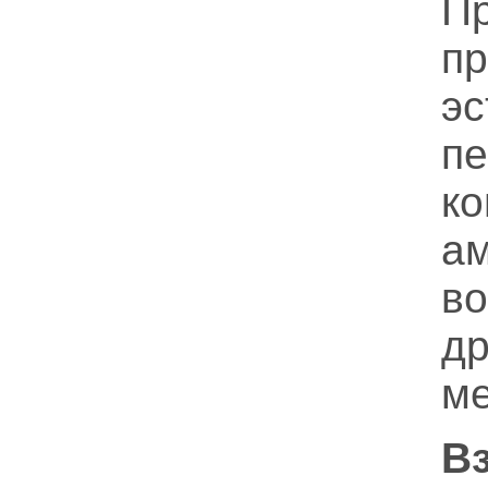
П
п
э
п
к
ам
во
д
ме
В