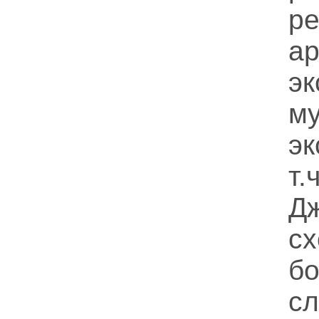
р
а
эк
м
эк
т
Д
с
б