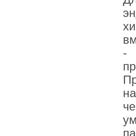
э
хи
в
-
п
П
на
че
у
п