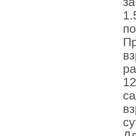
з
1.
по
П
в
ра
1
са
вз
су
Д