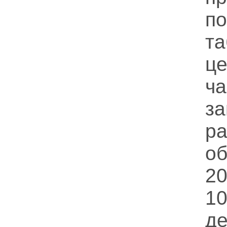
п
та
ц
ч
за
р
о
2
1
д