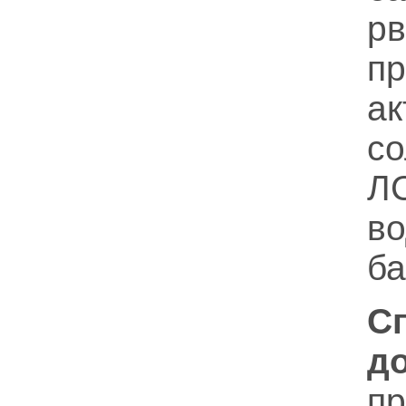
рв
п
а
с
Л
во
ба
С
д
пр