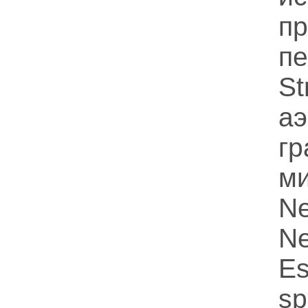
п
пе
S
а
гр
ми
N
N
Es
sp