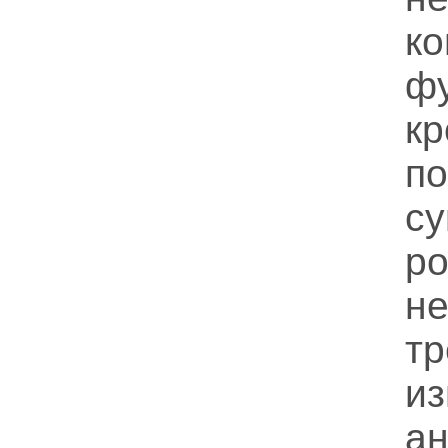
к
ф
к
по
с
ро
н
тр
и
ан