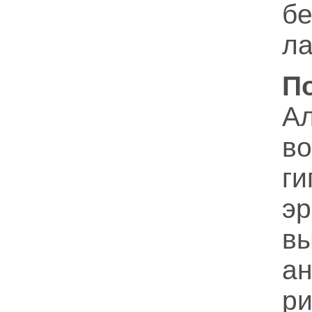
б
ла
П
А
в
г
э
в
ан
р