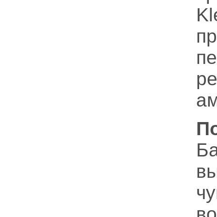
K
п
пе
р
ам
П
Б
в
ч
в