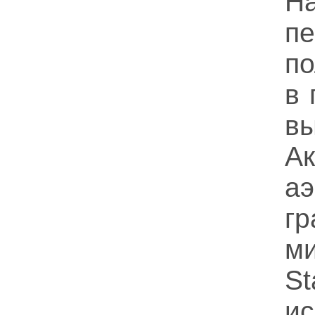
Н
п
по
в 
вы
А
а
г
ми
S
и