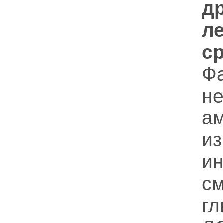
д
л
с
Ф
н
а
и
и
с
гл