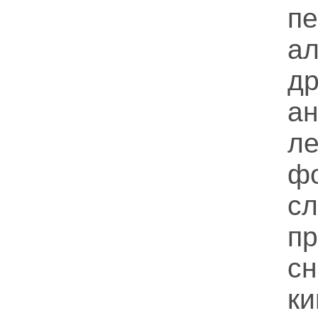
пе
а
д
а
ле
ф
с
п
с
к