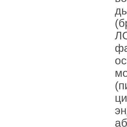
д
(
Л
ф
о
м
(
ци
э
а