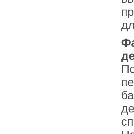
п
дл
Ф
д
По
п
б
де
с