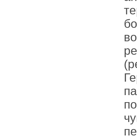
т
б
в
р
(
Ге
п
п
ч
п