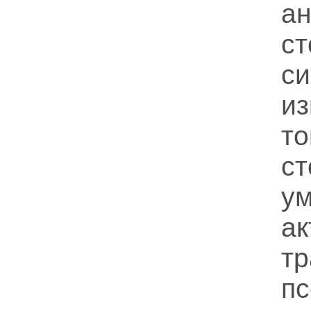
ан
с
с
и
т
с
у
а
т
п