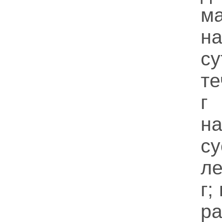
ма
на
с
те
г
н
су
ле
г;
ра