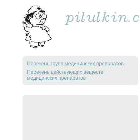
Перечень групп медицинских препаратов
Перечень действующих веществ
медицинских препаратов