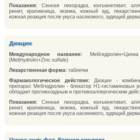
Показания:
Сенная лихорадка, конъюнктивит, алле
ринит, крапивница, экзема, кожный зуд, лекарстве
кожная реакция после укуса насекомого, зудящий дерма
Диацин
Международное название:
Мебгидролин+Цинка
(Mebhydrolin+Zinc sulfate)
Лекарственная форма:
таблетки
Фармакологическое действие:
Диацин - комбин
препарат. Мебгидролин - блокатор H1-гистаминовых р
обладает противозудным и противоаллергическим действ
Показания:
Сенная лихорадка, конъюнктивит, алле
ринит, крапивница, экзема, кожный зуд, лекарстве
кожная реакция после укуса насекомого, зудящий дерма
Цинка сульфат, борная кислота