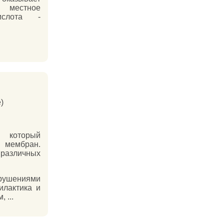
 местное
ислота -
)
 который
х мембран.
 различных
ушениями
илактика и
 ...