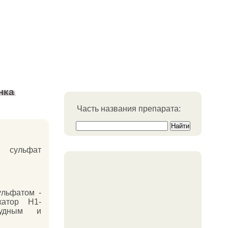
нка
Часть названия препарата:
 сульфат
ульфатом -
катор H1-
зудным и