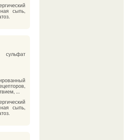
ргический
нная сыпь,
тоз.
 сульфат
ированный
ецепторов,
ием, ...
ргический
нная сыпь,
тоз.