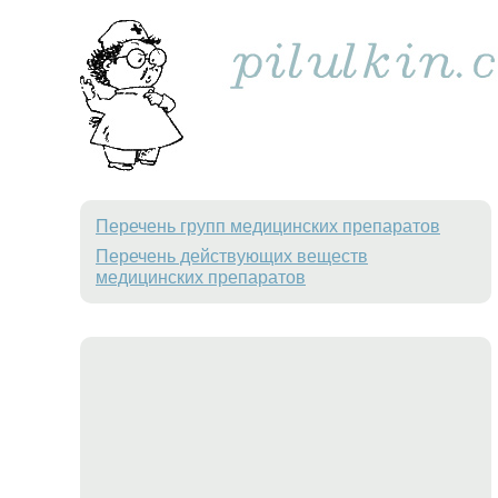
Перечень групп медицинских препаратов
Перечень действующих веществ
медицинских препаратов