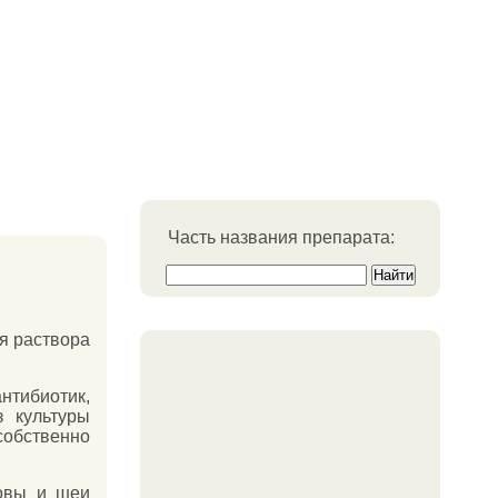
Часть названия препарата:
я раствора
нтибиотик,
з культуры
бственно
ловы и шеи