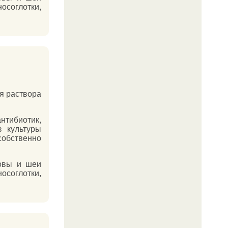
осоглотки,
я раствора
нтибиотик,
з культуры
бственно
ловы и шеи
осоглотки,