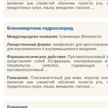
(включая рак слизистой оболочки полости рта, н
придаточных пазух, языка, миндалин, гортани, ...
Блеомицетина гидрохлорид
Международное название:
Блеомицин (Bleomycin)
Лекарственная форма:
лиофилизат для приготовлени
для внутривенного и внутримышечного введения
Фармакологическое действие:
Противоопухолевый а
представляет собой A2-фракцию, изолированную и
Streptomyces verticillus, содержащую со
противоопухолевый ...
Показания:
Плоскоклеточный рак кожи, опухоли го
(включая рак слизистой оболочки полости рта, н
придаточных пазух, языка, миндалин, гортани, ...
Блеоцин