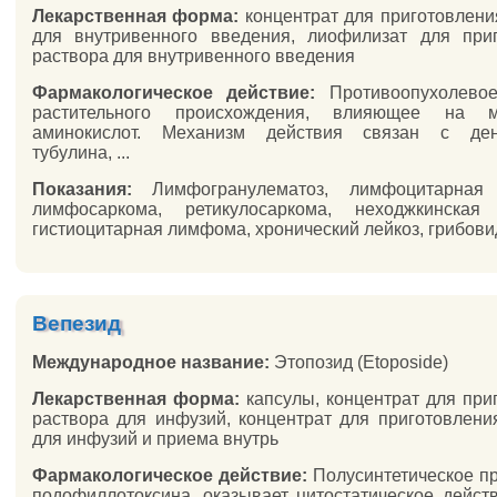
Лекарственная форма:
концентрат для приготовлени
для внутривенного введения, лиофилизат для при
раствора для внутривенного введения
Фармакологическое действие:
Противоопухолевое
растительного происхождения, влияющее на м
аминокислот. Механизм действия связан с ден
тубулина, ...
Показания:
Лимфогранулематоз, лимфоцитарная
лимфосаркома, ретикулосаркома, неходжкинская
гистиоцитарная лимфома, хронический лейкоз, грибовид
Вепезид
Международное название:
Этопозид (Etoposide)
Лекарственная форма:
капсулы, концентрат для при
раствора для инфузий, концентрат для приготовлени
для инфузий и приема внутрь
Фармакологическое действие:
Полусинтетическое п
подофиллотоксина, оказывает цитостатическое действ