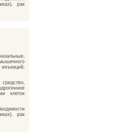
ках), рак
зальные,
имышечного
 инъекций,
средство,
дрогенное
ми клеток
ходимости
ках), рак