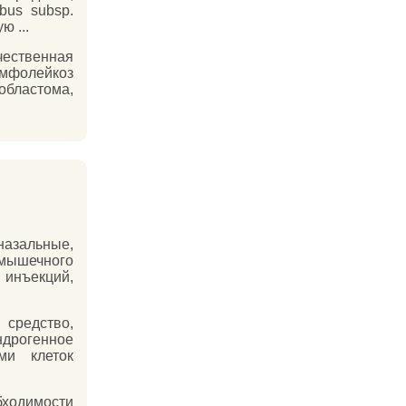
bus subsp.
ю ...
твенная
фолейкоз
бластома,
зальные,
имышечного
 инъекций,
средство,
дрогенное
ми клеток
ходимости