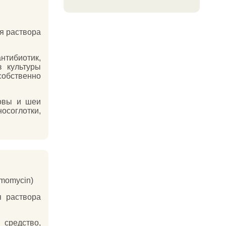
я раствора
нтибиотик,
з культуры
бственно
ловы и шеи
осоглотки,
momycin)
 раствора
средство,