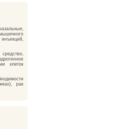
зальные,
имышечного
 инъекций,
средство,
дрогенное
ми клеток
ходимости
ках), рак