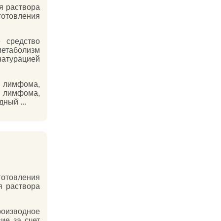
я раствора
готовления
 средство
етаболизм
атурацией
 лимфома,
 лимфома,
ный ...
готовления
я раствора
роизводное
ие за счет