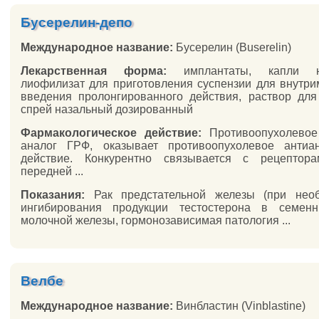
Бусерелин-депо
Международное название:
Бусерелин (Buserelin)
Лекарственная форма:
имплантаты, капли на
лиофилизат для приготовления суспензии для внутр
введения пролонгированного действия, раствор для
спрей назальный дозированный
Фармакологическое действие:
Противоопухолевое 
аналог ГРФ, оказывает противоопухолевое антиан
действие. Конкурентно связывается с рецептора
передней ...
Показания:
Рак предстательной железы (при необ
ингибирования продукции тестостерона в семенни
молочной железы, гормонозависимая патология ...
Велбе
Международное название:
Винбластин (Vinblastine)