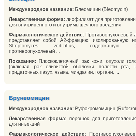
Международное название:
Блеомицин (Bleomycin)
Лекарственная форма:
лиофилизат для приготовлени
для внутривенного и внутримышечного введения
Фармакологическое действие:
Противоопухолевый а
представляет собой A2-фракцию, изолированную и
Streptomyces verticillus, содержащую со
противоопухолевый ...
Показания:
Плоскоклеточный рак кожи, опухоли го
(включая рак слизистой оболочки полости рта, н
придаточных пазух, языка, миндалин, гортани, ...
Брунеомицин
Международное название:
Руфокромомицин (Rufocro
Лекарственная форма:
порошок для приготовления
для инъекций
Фармакологическое действие:
Противоопухолевое 