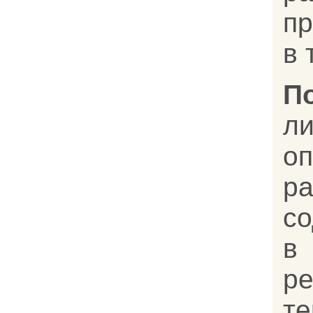
п
в т
П
л
о
р
с
в
р
т