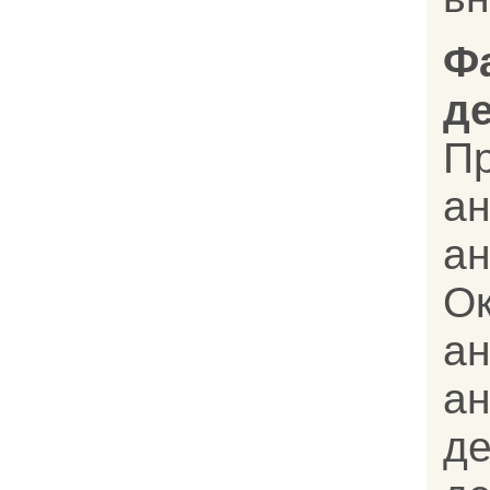
Ф
д
П
ан
а
О
а
а
д