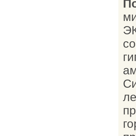
П
м
Э
со
ги
ам
С
л
п
г