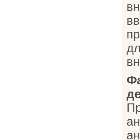
вн
вв
п
д
вн
Ф
д
П
ан
а