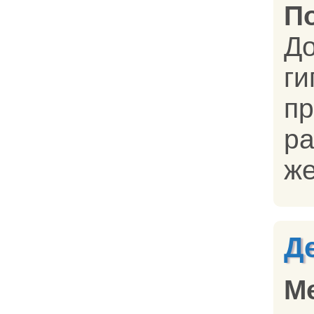
П
До
ги
п
р
же
Д
М