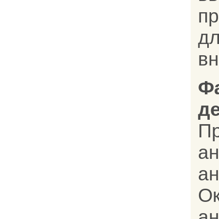
п
д
вн
Ф
д
П
ан
а
О
а