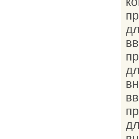
к
п
д
вв
п
д
вн
вв
п
д
вн