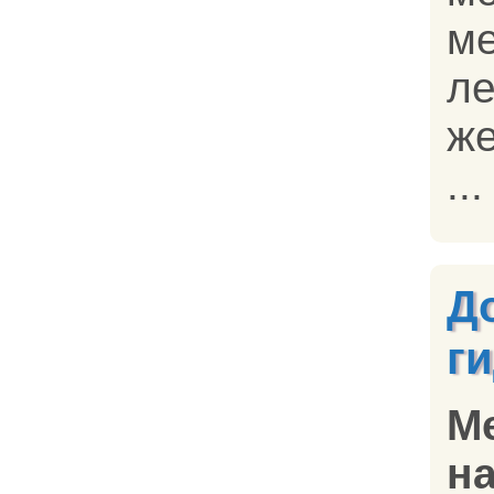
м
л
ж
...
Д
г
М
на