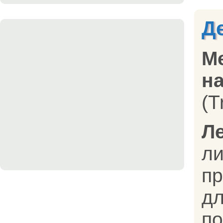
Д
М
на
(T
Л
л
п
д
п