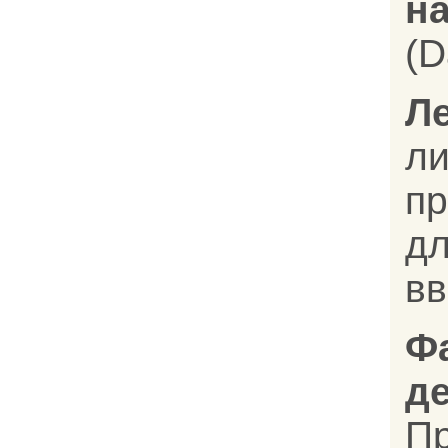
на
(D
Л
л
п
д
в
Ф
д
П