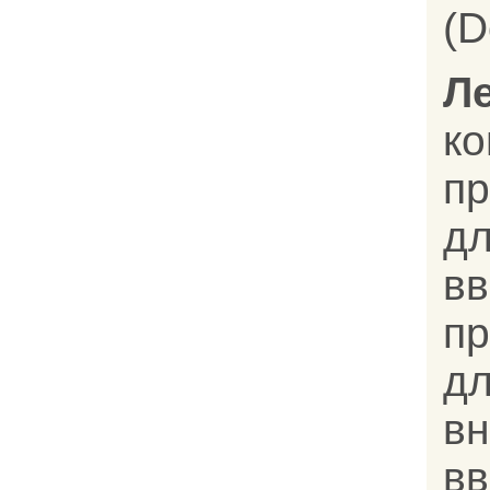
(D
Л
к
п
д
вв
п
д
вн
вв