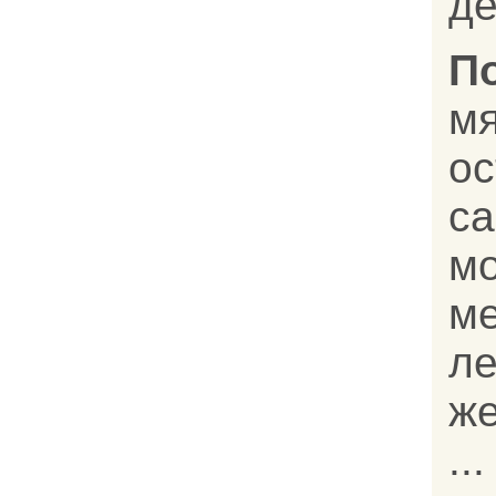
де
П
м
о
с
м
м
л
ж
...