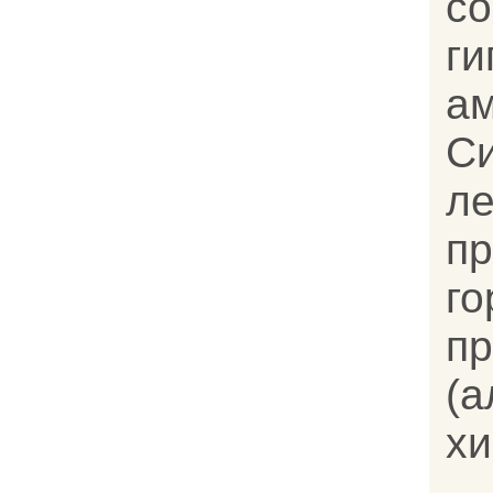
со
ги
ам
С
л
п
г
п
(а
хи