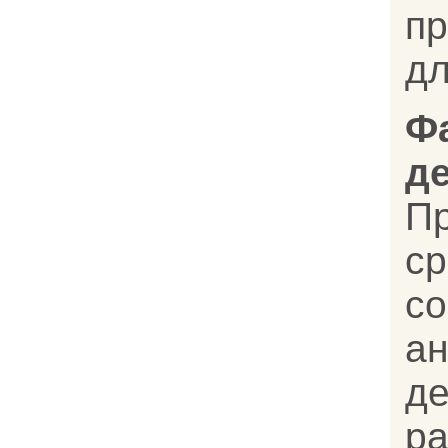
п
дл
Ф
д
П
с
с
а
д
ра