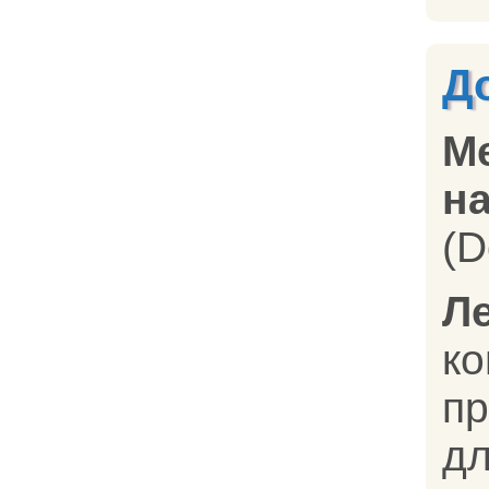
Д
М
на
(D
Л
к
п
д