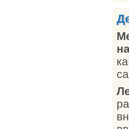
Д
М
на
к
ca
Л
в