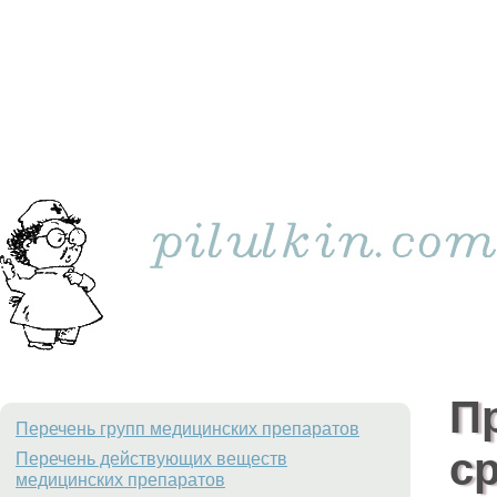
П
Перечень групп медицинских препаратов
с
Перечень действующих веществ
медицинских препаратов