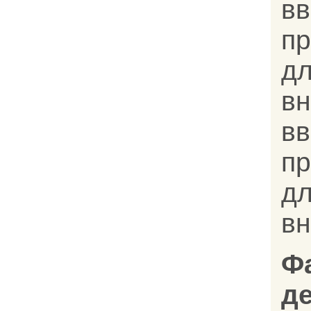
вв
п
д
вн
вв
п
д
вн
Ф
д