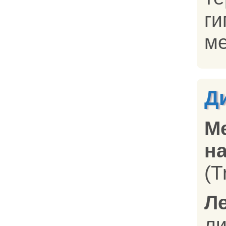
г
ме
Д
М
на
(T
Л
л