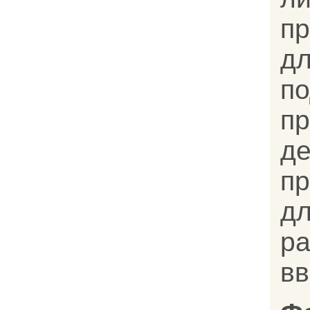
п
д
п
пр
д
п
дл
р
в