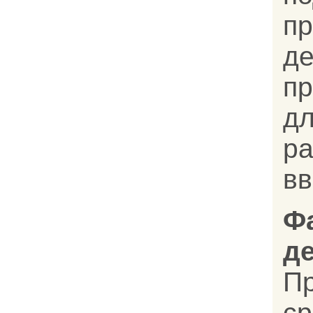
пр
д
п
дл
р
в
Ф
д
П
с