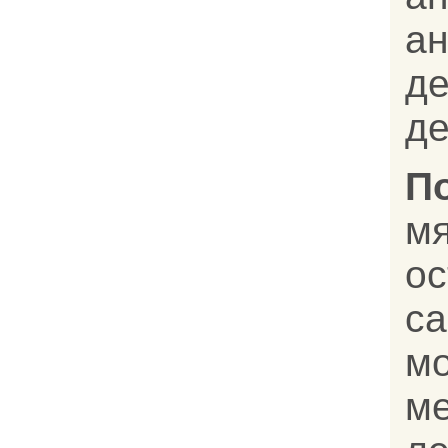
а
д
де
П
м
о
с
м
м