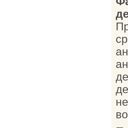
Ф
д
П
с
а
а
д
д
н
во