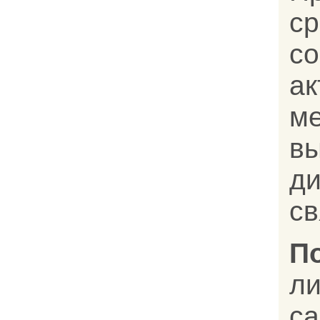
с
с
а
м
в
д
св
П
ли
с