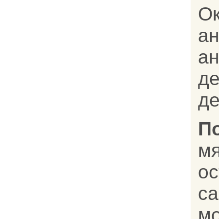
О
а
а
д
де
П
м
о
с
м