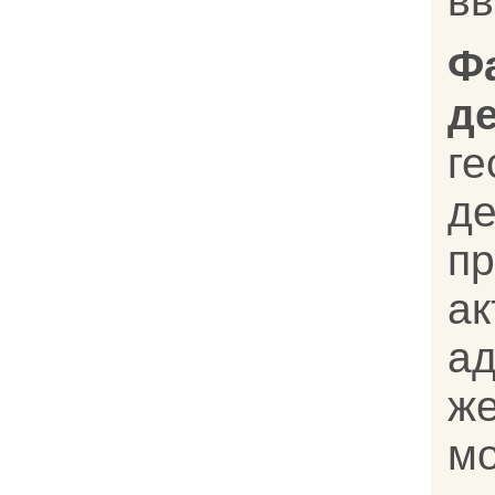
вв
Ф
д
г
д
пр
ак
а
ж
мо