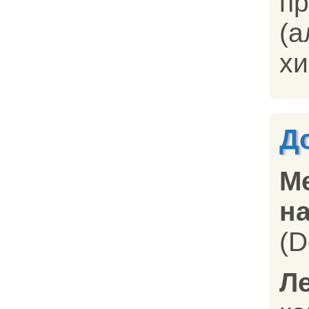
п
(а
хи
Д
М
на
(D
Л