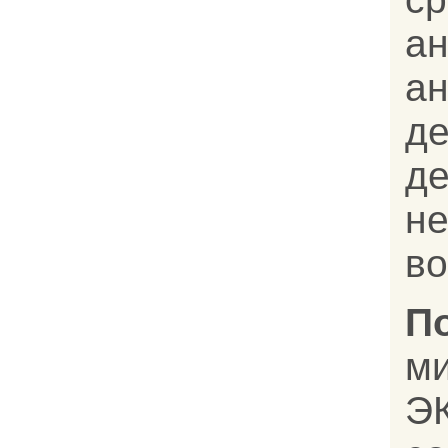
а
а
д
д
н
во
П
м
Э