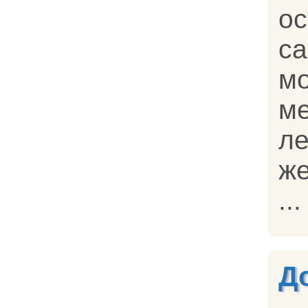
о
с
м
м
л
ж
...
Д