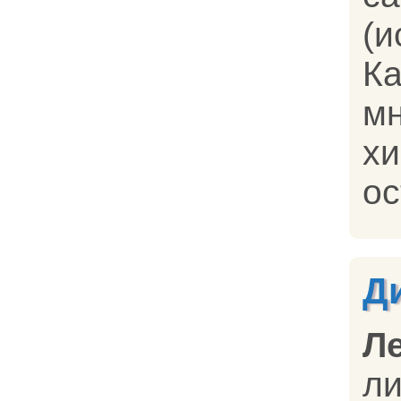
(
К
м
хи
ос
Д
Л
л