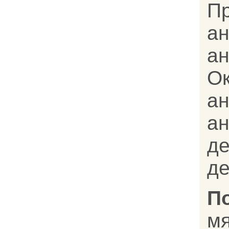
П
ан
а
О
а
а
д
де
П
м