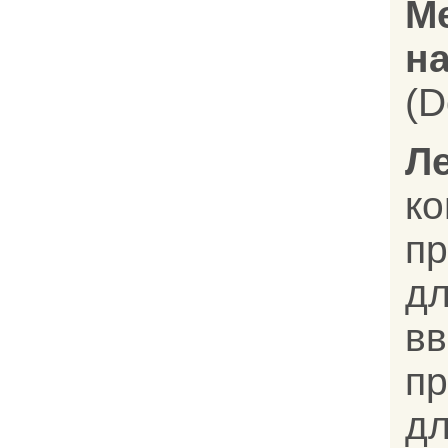
М
на
(D
Л
к
п
д
вв
п
д